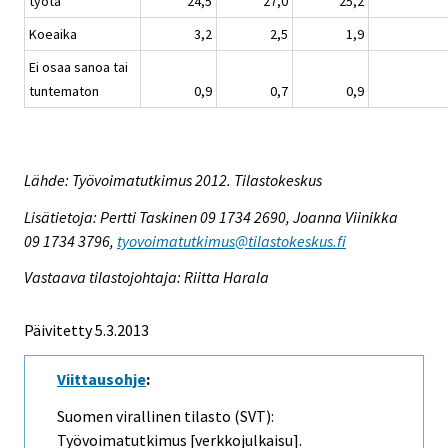
työtä
24,5
27,0
25,2
Koeaika
3,2
2,5
1,9
Ei osaa sanoa tai
tuntematon
0,9
0,7
0,9
Lähde: Työvoimatutkimus 2012. Tilastokeskus
Lisätietoja: Pertti Taskinen 09 1734 2690, Joanna Viinikka
09 1734 3796,
tyovoimatutkimus@tilastokeskus.fi
Vastaava tilastojohtaja: Riitta Harala
Päivitetty 5.3.2013
Viittausohje
:
Suomen virallinen tilasto (SVT):
Työvoimatutkimus [verkkojulkaisu].