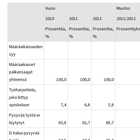
Vuosi
Muutos
2010
2011
2012
2011/2012
Prosenttia,
Prosenttia,
Prosenttia,
Prosenttiyk
%
%
%
Määräaikaisuuden
syy
Määräaikaiset
palkansaajat
yhteensä
100,0
100,0
100,0
Työharjoittelu,
joka liittyy
opiskeluun
7,4
6,8
5,8
Pysyvää työtä ei
löytynyt
63,8
62,7
65,7
Ei halua pysyvää