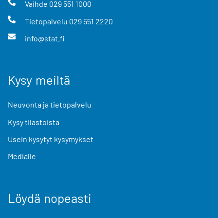
Vaihde
029 551 1000
Tietopalvelu
029 551 2220
info@stat.fi
Kysy meiltä
Neuvonta ja tietopalvelu
Kysy tilastoista
Usein kysytyt kysymykset
Medialle
Löydä nopeasti