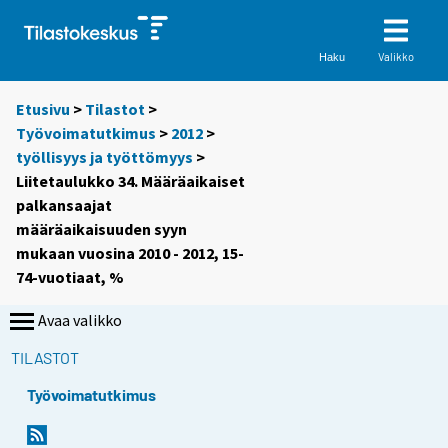
Valikko
Haku
Etusivu
>
Tilastot
>
Työvoimatutkimus
>
2012
>
työllisyys ja työttömyys
>
Liitetaulukko 34. Määräaikaiset
palkansaajat
määräaikaisuuden syyn
mukaan vuosina 2010 - 2012, 15-
74-vuotiaat, %
Avaa valikko
TILASTOT
Työvoimatutkimus