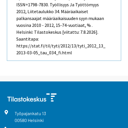
ISSN=1798-7830.
Työllisyys Ja Työttömyys
2012, Liitetaulukko 34. Määräaikaiset
palkansaajat määräaikaisuuden syyn mukaan
vuosina 2010 - 2012, 15-74-vuotiaat, % .
Helsinki: Tilastokeskus [viitattu: 7.8.2026].
Saantitapa:
https://stat.fi/til/tyti/2012/13/tyti_2012_13_
2013-03-05_tau_034_fi.html
Työpajankatu
13
00580
Helsinki