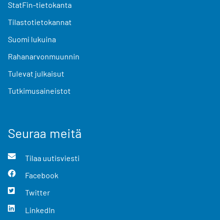
StatFin-tietokanta
Tilastotietokannat
Suomi lukuina
Rahanarvonmuunnin
Tulevat julkaisut
Tutkimusaineistot
Seuraa meitä
Tilaa uutisviesti
Facebook
Twitter
LinkedIn