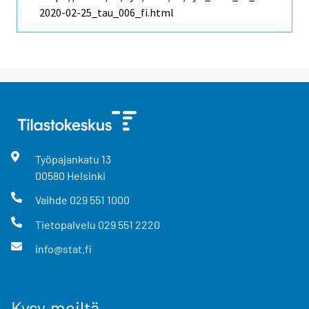
2020-02-25_tau_006_fi.html
Työpajankatu
13
00580
Helsinki
Vaihde
029 551 1000
Tietopalvelu
029 551 2220
info@stat.fi
Kysy meiltä