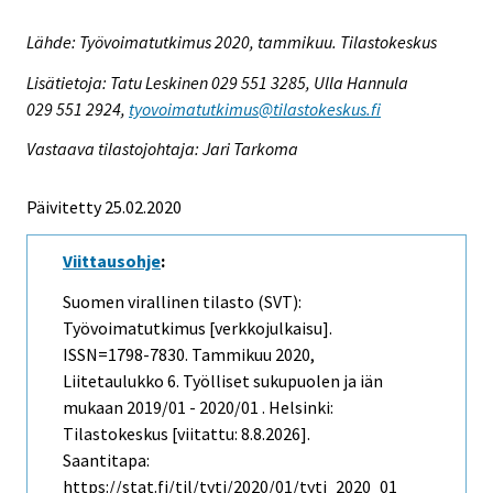
Lähde: Työvoimatutkimus 2020, tammikuu. Tilastokeskus
Lisätietoja: Tatu Leskinen 029 551 3285, Ulla Hannula
029 551 2924,
tyovoimatutkimus@tilastokeskus.fi
Vastaava tilastojohtaja: Jari Tarkoma
Päivitetty 25.02.2020
Viittausohje
:
Suomen virallinen tilasto (SVT):
Työvoimatutkimus [verkkojulkaisu].
ISSN=1798-7830.
Tammikuu
2020,
Liitetaulukko 6. Työlliset sukupuolen ja iän
mukaan 2019/01 - 2020/01 . Helsinki:
Tilastokeskus [viitattu: 8.8.2026].
Saantitapa:
https://stat.fi/til/tyti/2020/01/tyti_2020_01_