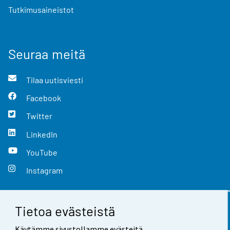
Tutkimusaineistot
Seuraa meitä
Tilaa uutisviesti
Facebook
Twitter
LinkedIn
YouTube
Instagram
Tietoa evästeistä
Yhteystiedot
Käytämme sivustollamme evästeitä.