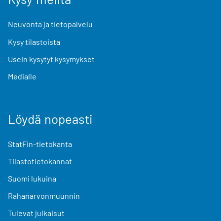
Neuvonta ja tietopalvelu
Kysy tilastoista
Usein kysytyt kysymykset
Medialle
Löydä nopeasti
StatFin-tietokanta
Tilastotietokannat
Suomi lukuina
Rahanarvonmuunnin
Tulevat julkaisut