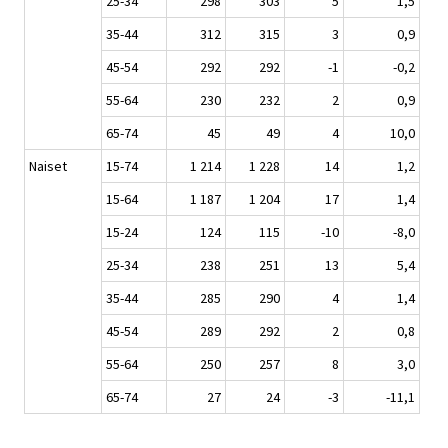
25-34
298
303
5
1,5
35-44
312
315
3
0,9
45-54
292
292
-1
-0,2
55-64
230
232
2
0,9
65-74
45
49
4
10,0
Naiset
15-74
1 214
1 228
14
1,2
15-64
1 187
1 204
17
1,4
15-24
124
115
-10
-8,0
25-34
238
251
13
5,4
35-44
285
290
4
1,4
45-54
289
292
2
0,8
55-64
250
257
8
3,0
65-74
27
24
-3
-11,1