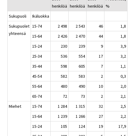
henkilöä
henkilöä
henkilöä
%
Sukupuoli
Ikäluokka
Sukupuolet
15-74
2 498
2 543
46
1,8
yhteensä
15-64
2 426
2 470
44
1,8
15-24
230
239
9
3,9
25-34
536
554
17
3,2
35-44
598
605
7
1,1
45-54
582
583
2
0,3
55-64
480
490
10
2,0
65-74
72
73
2
2,1
Miehet
15-74
1 284
1 315
32
2,5
15-64
1 239
1 266
27
2,2
15-24
105
124
19
17,9