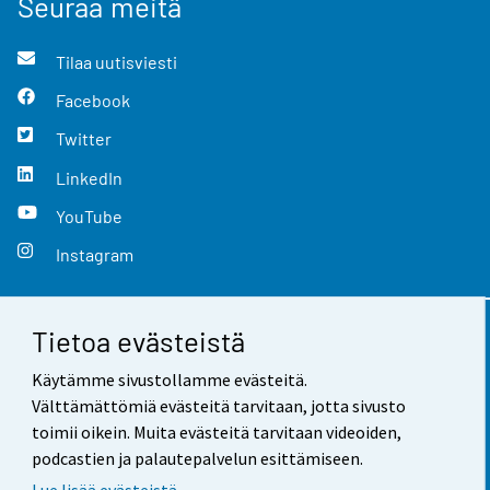
Seuraa meitä
Tilaa uutisviesti
Facebook
Twitter
LinkedIn
YouTube
Instagram
Tietoa evästeistä
Yhteystiedot
Käytämme sivustollamme evästeitä.
Palaute
Välttämättömiä evästeitä tarvitaan, jotta sivusto
toimii oikein. Muita evästeitä tarvitaan videoiden,
Käyttöehdot
podcastien ja palautepalvelun esittämiseen.
Tietosuoja