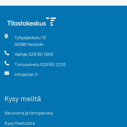
Työpajankatu
13
00580
Helsinki
Vaihde
029 551 1000
Tietopalvelu
029 551 2220
info@stat.fi
Kysy meiltä
Neuvonta ja tietopalvelu
Kysy tilastoista