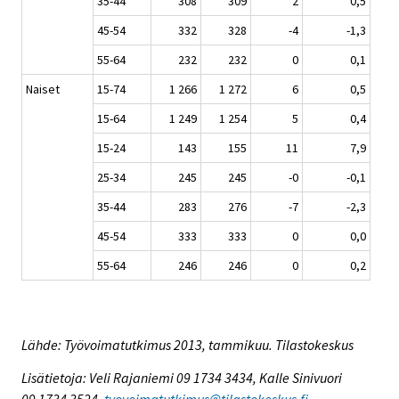
35-44
308
309
2
0,5
45-54
332
328
-4
-1,3
55-64
232
232
0
0,1
Naiset
15-74
1 266
1 272
6
0,5
15-64
1 249
1 254
5
0,4
15-24
143
155
11
7,9
25-34
245
245
-0
-0,1
35-44
283
276
-7
-2,3
45-54
333
333
0
0,0
55-64
246
246
0
0,2
Lähde: Työvoimatutkimus 2013, tammikuu. Tilastokeskus
Lisätietoja: Veli Rajaniemi 09 1734 3434, Kalle Sinivuori
09 1734 3524,
tyovoimatutkimus@tilastokeskus.fi