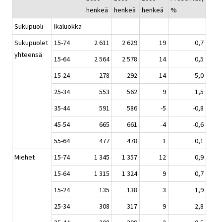
henkeä
henkeä
henkeä
%
Sukupuoli
Ikäluokka
Sukupuolet
15-74
2 611
2 629
19
0,7
yhteensä
15-64
2 564
2 578
14
0,5
15-24
278
292
14
5,0
25-34
553
562
9
1,5
35-44
591
586
-5
-0,8
45-54
665
661
-4
-0,6
55-64
477
478
1
0,1
Miehet
15-74
1 345
1 357
12
0,9
15-64
1 315
1 324
9
0,7
15-24
135
138
3
1,9
25-34
308
317
9
2,8