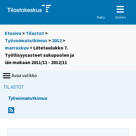
Valikko
Haku
Etusivu
>
Tilastot
>
Työvoimatutkimus
>
2012
>
marraskuu
> Liitetaulukko 7.
Työllisyysasteet sukupuolen ja
iän mukaan 2011/11 - 2012/11
Avaa valikko
TILASTOT
Työvoimatutkimus