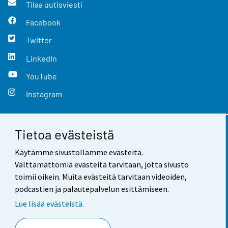
Tilaa uutisviesti
Facebook
Twitter
LinkedIn
YouTube
Instagram
Tietoa evästeistä
Yhteystiedot
Käytämme sivustollamme evästeitä.
Palaute
Välttämättömiä evästeitä tarvitaan, jotta sivusto
toimii oikein. Muita evästeitä tarvitaan videoiden,
Käyttöehdot
podcastien ja palautepalvelun esittämiseen.
Tietosuoja
Lue lisää evästeistä.
Saavutettavuus