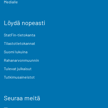
Medialle
Löydä nopeasti
StatFin-tietokanta
Tilastotietokannat
Suomi lukuina
Rahanarvonmuunnin
Tulevat julkaisut
Tutkimusaineistot
Seuraa meitä