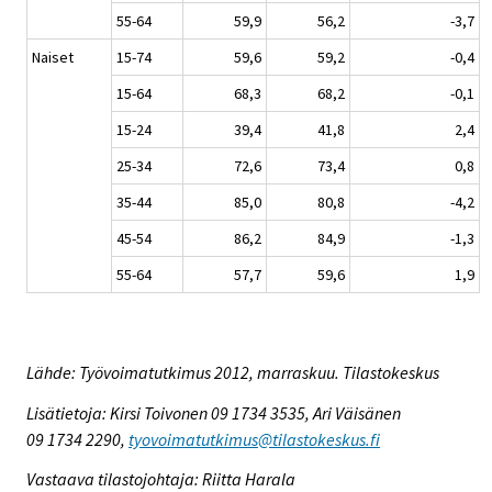
55-64
59,9
56,2
-3,7
Naiset
15-74
59,6
59,2
-0,4
15-64
68,3
68,2
-0,1
15-24
39,4
41,8
2,4
25-34
72,6
73,4
0,8
35-44
85,0
80,8
-4,2
45-54
86,2
84,9
-1,3
55-64
57,7
59,6
1,9
Lähde: Työvoimatutkimus 2012, marraskuu. Tilastokeskus
Lisätietoja: Kirsi Toivonen 09 1734 3535, Ari Väisänen
09 1734 2290,
tyovoimatutkimus@tilastokeskus.fi
Vastaava tilastojohtaja: Riitta Harala