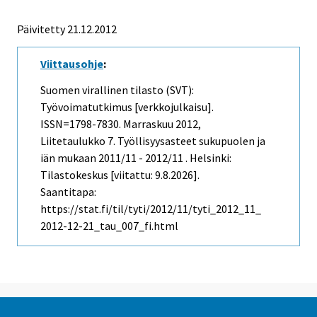
Päivitetty 21.12.2012
Viittausohje
:
Suomen virallinen tilasto (SVT):
Työvoimatutkimus [verkkojulkaisu].
ISSN=1798-7830.
Marraskuu
2012,
Liitetaulukko 7. Työllisyysasteet sukupuolen ja
iän mukaan 2011/11 - 2012/11 . Helsinki:
Tilastokeskus [viitattu: 9.8.2026].
Saantitapa:
https://stat.fi/til/tyti/2012/11/tyti_2012_11_
2012-12-21_tau_007_fi.html