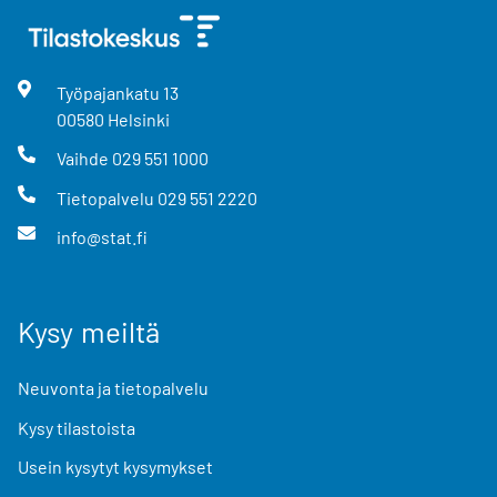
Työpajankatu
13
00580
Helsinki
Vaihde
029 551 1000
Tietopalvelu
029 551 2220
info@stat.fi
Kysy meiltä
Neuvonta ja tietopalvelu
Kysy tilastoista
Usein kysytyt kysymykset