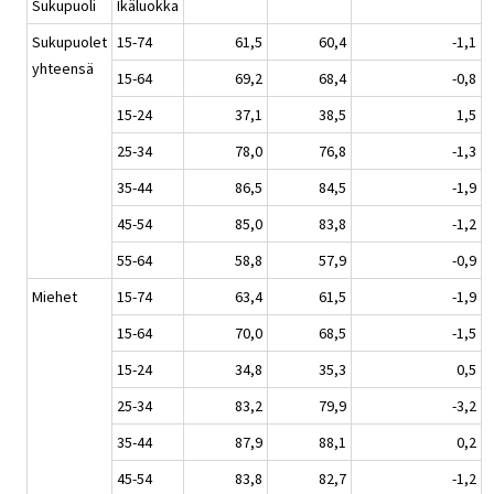
Sukupuoli
Ikäluokka
Sukupuolet
15-74
61,5
60,4
-1,1
yhteensä
15-64
69,2
68,4
-0,8
15-24
37,1
38,5
1,5
25-34
78,0
76,8
-1,3
35-44
86,5
84,5
-1,9
45-54
85,0
83,8
-1,2
55-64
58,8
57,9
-0,9
Miehet
15-74
63,4
61,5
-1,9
15-64
70,0
68,5
-1,5
15-24
34,8
35,3
0,5
25-34
83,2
79,9
-3,2
35-44
87,9
88,1
0,2
45-54
83,8
82,7
-1,2