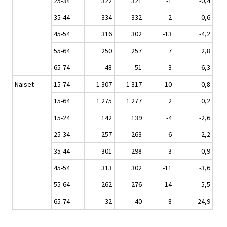
25-34
322
321
-1
-0,4
35-44
334
332
-2
-0,6
45-54
316
302
-13
-4,2
55-64
250
257
7
2,8
65-74
48
51
3
6,3
Naiset
15-74
1 307
1 317
10
0,8
15-64
1 275
1 277
2
0,2
15-24
142
139
-4
-2,6
25-34
257
263
6
2,2
35-44
301
298
-3
-0,9
45-54
313
302
-11
-3,6
55-64
262
276
14
5,5
65-74
32
40
8
24,9