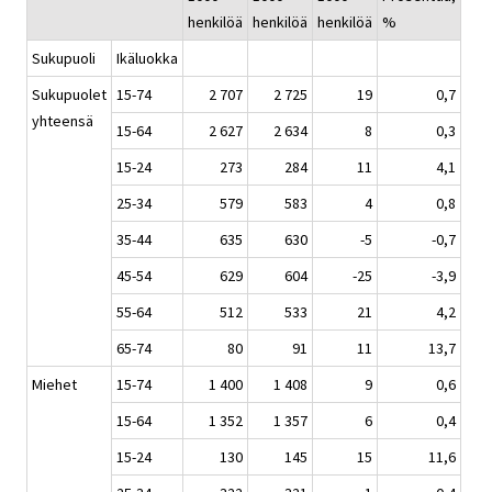
henkilöä
henkilöä
henkilöä
%
Sukupuoli
Ikäluokka
Sukupuolet
15-74
2 707
2 725
19
0,7
yhteensä
15-64
2 627
2 634
8
0,3
15-24
273
284
11
4,1
25-34
579
583
4
0,8
35-44
635
630
-5
-0,7
45-54
629
604
-25
-3,9
55-64
512
533
21
4,2
65-74
80
91
11
13,7
Miehet
15-74
1 400
1 408
9
0,6
15-64
1 352
1 357
6
0,4
15-24
130
145
15
11,6