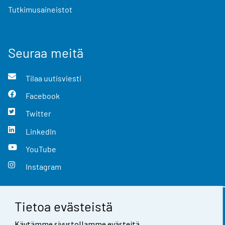
Tutkimusaineistot
Seuraa meitä
Tilaa uutisviesti
Facebook
Twitter
LinkedIn
YouTube
Instagram
Tietoa evästeistä
Yhteystiedot
Käytämme sivustollamme evästeitä.