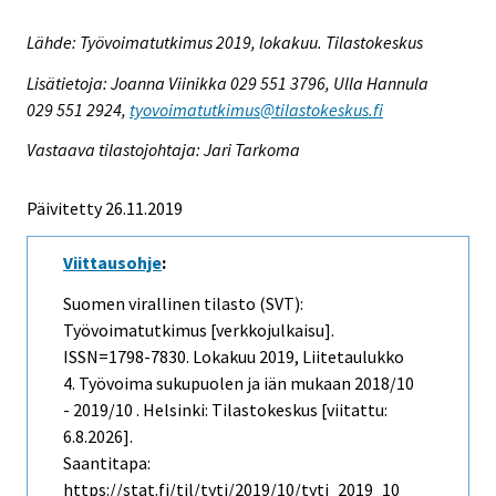
Lähde: Työvoimatutkimus 2019, lokakuu. Tilastokeskus
Lisätietoja: Joanna Viinikka 029 551 3796, Ulla Hannula
029 551 2924,
tyovoimatutkimus@tilastokeskus.fi
Vastaava tilastojohtaja: Jari Tarkoma
Päivitetty 26.11.2019
Viittausohje
:
Suomen virallinen tilasto (SVT):
Työvoimatutkimus [verkkojulkaisu].
ISSN=1798-7830.
Lokakuu
2019, Liitetaulukko
4. Työvoima sukupuolen ja iän mukaan 2018/10
- 2019/10 . Helsinki: Tilastokeskus [viitattu:
6.8.2026].
Saantitapa:
https://stat.fi/til/tyti/2019/10/tyti_2019_10_