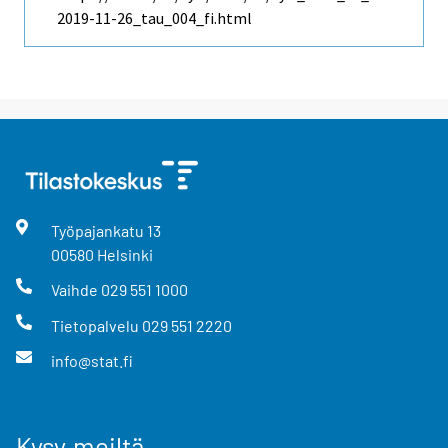
2019-11-26_tau_004_fi.html
Työpajankatu
13
00580
Helsinki
Vaihde
029 551 1000
Tietopalvelu
029 551 2220
info@stat.fi
Kysy meiltä