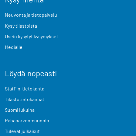
Neuvonta ja tietopalvelu
Kysy tilastoista
Usein kysytyt kysymykset
Medialle
Löydä nopeasti
StatFin-tietokanta
Tilastotietokannat
Suomi lukuina
Rahanarvonmuunnin
Tulevat julkaisut