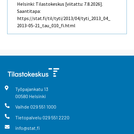
Helsinki: Tilastokeskus [viitattu: 7.8.2026].
Saantitapa:
https://stat.fi/til/tyti/2013/04/tyti_2013_04_
2013-05-21_tau_010_fi.html
Työpajankatu
13
00580
Helsinki
Vaihde
029 551 1000
Tietopalvelu
029 551 2220
info@stat.fi