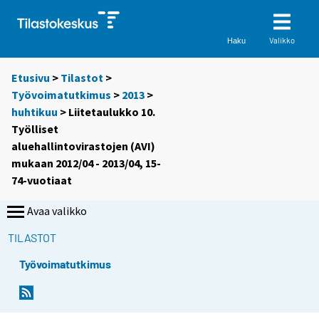
Valikko
Haku
Etusivu
>
Tilastot
>
Työvoimatutkimus
>
2013
>
huhtikuu
> Liitetaulukko 10.
Työlliset
aluehallintovirastojen (AVI)
mukaan 2012/04 - 2013/04, 15-
74-vuotiaat
Avaa valikko
TILASTOT
Työvoimatutkimus