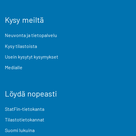
Kysy meiltä
Neuvonta ja tietopalvelu
Kysy tilastoista
Usein kysytyt kysymykset
Medialle
Löydä nopeasti
StatFin-tietokanta
Tilastotietokannat
Suomi lukuina