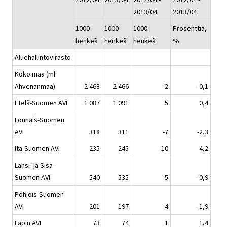
2013/04
2013/04
1000
1000
1000
Prosenttia,
henkeä
henkeä
henkeä
%
Aluehallintovirasto
Koko maa (ml.
Ahvenanmaa)
2 468
2 466
-2
-0,1
Etelä-Suomen AVI
1 087
1 091
5
0,4
Lounais-Suomen
AVI
318
311
-7
-2,3
Itä-Suomen AVI
235
245
10
4,2
Länsi- ja Sisä-
Suomen AVI
540
535
-5
-0,9
Pohjois-Suomen
AVI
201
197
-4
-1,9
Lapin AVI
73
74
1
1,4