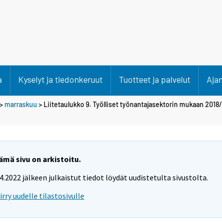
a
Kyselyt ja tiedonkeruut
Tuotteet ja palvelut
Aja
>
marraskuu
> Liitetaulukko 9. Työlliset työnantajasektorin mukaan 2018/1
ämä sivu on arkistoitu.
.4.2022 jälkeen julkaistut tiedot löydät uudistetulta sivustolta.
iirry uudelle tilastosivulle