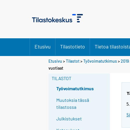
Etusivu
Tilastotieto
Tietoa tilastoist
Etusivu
>
Tilastot
>
Työvoimatutkimus
>
2019
Y
vuotiaat
o
TILASTOT
u
a
Työvoimatutkimus
r
T
e
Muutoksia tässä
5
m
tilastossa
o
S
Julkistukset
v
i