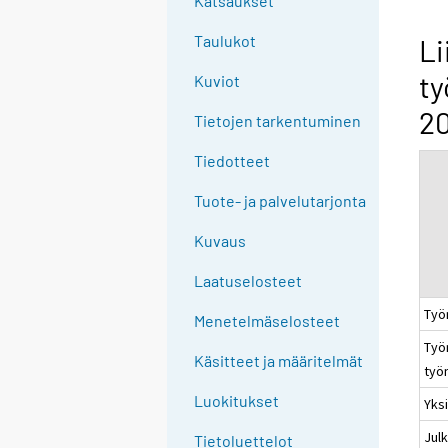
Katsaukset
n
g
Taulukot
Li
t
ty
Kuviot
o
a
20
Tietojen tarkentuminen
n
o
Tiedotteet
t
Tuote- ja palvelutarjonta
h
e
Kuvaus
r
s
Laatuselosteet
e
Työ
Menetelmäselosteet
r
Työ
v
Käsitteet ja määritelmät
työ
i
c
Luokitukset
Yksi
e
Julk
Tietoluettelot
.