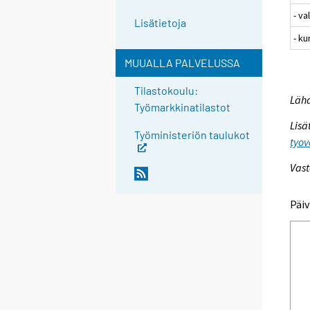
- va
Lisätietoja
- ku
MUUALLA PALVELUSSA
Tilastokoulu:
Lähd
Työmarkkinatilastot
Lisä
Työministeriön taulukot
tyov
Vast
Päiv