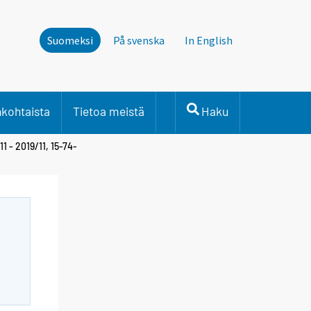
Suomeksi
På svenska
In English
nkohtaista
Tietoa meistä
Haku
1 - 2019/11, 15-74-