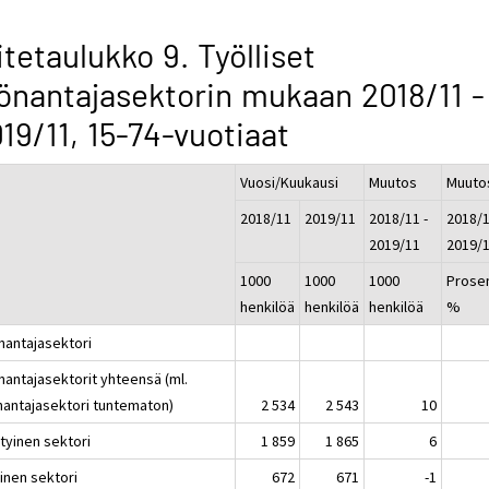
itetaulukko 9. Työlliset
önantajasektorin mukaan 2018/11 -
19/11, 15-74-vuotiaat
Vuosi/Kuukausi
Muutos
Muuto
2018/11
2019/11
2018/11 -
2018/1
2019/11
2019/
1000
1000
1000
Prosen
henkilöä
henkilöä
henkilöä
%
nantajasektori
nantajasektorit yhteensä (ml.
nantajasektori tuntematon)
2 534
2 543
10
tyinen sektori
1 859
1 865
6
inen sektori
672
671
-1