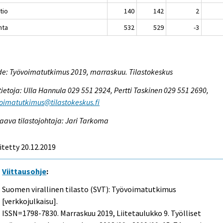
ltio
140
142
2
nta
532
529
-3
e: Työvoimatutkimus 2019, marraskuu. Tilastokeskus
tietoja: Ulla Hannula 029 551 2924, Pertti Taskinen 029 551 2690,
oimatutkimus@tilastokeskus.fi
aava tilastojohtaja: Jari Tarkoma
itetty 20.12.2019
Viittausohje
:
Suomen virallinen tilasto (SVT): Työvoimatutkimus
[verkkojulkaisu].
ISSN=1798-7830.
Marraskuu
2019, Liitetaulukko 9. Työlliset