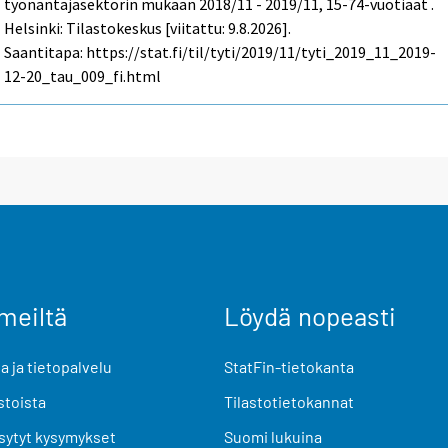
työnantajasektorin mukaan 2018/11 - 2019/11, 15-74-vuotiaat .
Helsinki: Tilastokeskus [viitattu: 9.8.2026].
Saantitapa: https://stat.fi/til/tyti/2019/11/tyti_2019_11_2019-
12-20_tau_009_fi.html
meiltä
Löydä nopeasti
 ja tietopalvelu
StatFin-tietokanta
stoista
Tilastotietokannat
sytyt kysymykset
Suomi lukuina