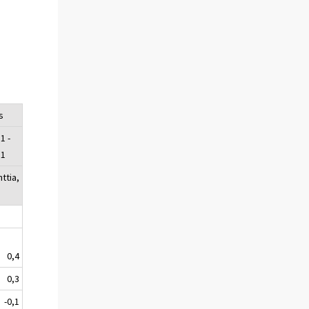
s
1 -
11
ttia,
0,4
0,3
-0,1