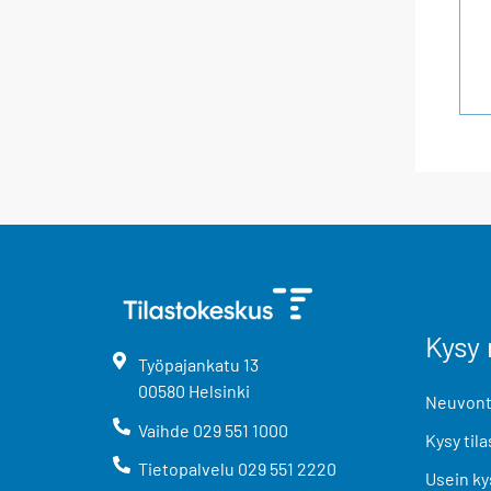
Kysy 
Työpajankatu
13
00580
Helsinki
Neuvonta
Vaihde
029 551 1000
Kysy tila
Tietopalvelu
029 551 2220
Usein ky