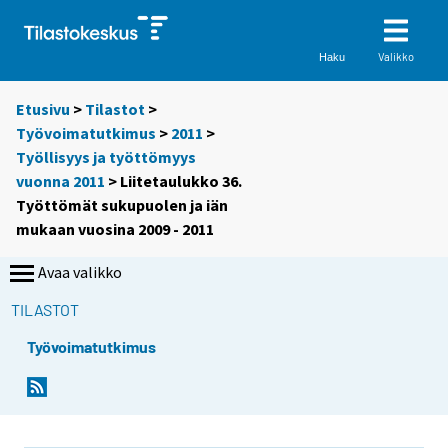
Valikko
Haku
Etusivu
>
Tilastot
>
Työvoimatutkimus
>
2011
>
Työllisyys ja työttömyys
vuonna 2011
> Liitetaulukko 36.
Työttömät sukupuolen ja iän
mukaan vuosina 2009 - 2011
Avaa valikko
TILASTOT
Työvoimatutkimus