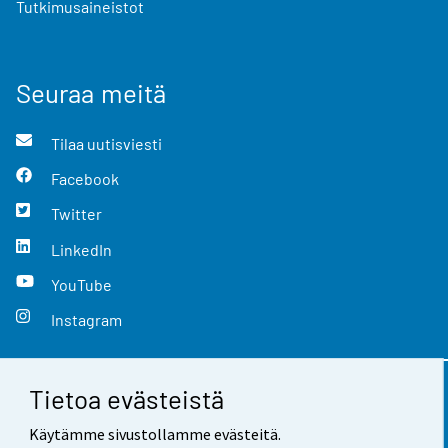
Tutkimusaineistot
Seuraa meitä
Tilaa uutisviesti
Facebook
Twitter
LinkedIn
YouTube
Instagram
Tietoa evästeistä
Yhteystiedot
Käytämme sivustollamme evästeitä.
Palaute