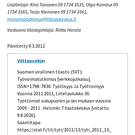
Lisätietoja: Kirsi Toivonen 09 1734 3535, Olga Kambur 09
1734 3565, Tarja Nieminen 09 1734 3561,
tyovoimatutkimus@tilastokeskus.fi
Vastaava tilastojohtaja: Riitta Harala
Päivitetty 9.3.2012
Viittausohje
:
Suomen virallinen tilasto (SVT):
Työvoimatutkimus [verkkojulkaisu].
ISSN=1798-7830.
Työllisyys Ja Työttömyys
Vuonna 2011
2011, Liitetaulukko 36.
Työttömät sukupuolen ja iän mukaan vuosina
2009 - 2011 . Helsinki: Tilastokeskus [viitattu:
9.8.2026].
Saantitapa:
https://stat.fi/til/tyti/2011/13/tyti_2011_13_