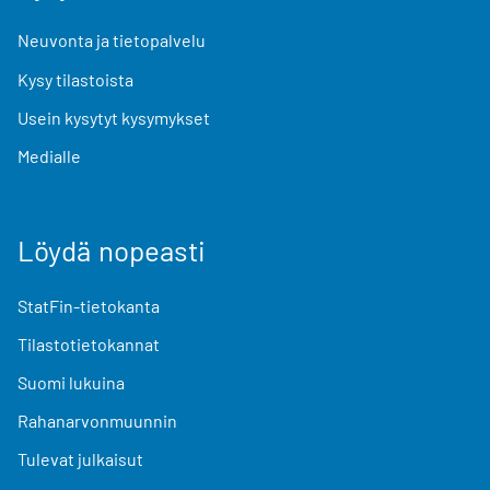
Neuvonta ja tietopalvelu
Kysy tilastoista
Usein kysytyt kysymykset
Medialle
Löydä nopeasti
StatFin-tietokanta
Tilastotietokannat
Suomi lukuina
Rahanarvonmuunnin
Tulevat julkaisut