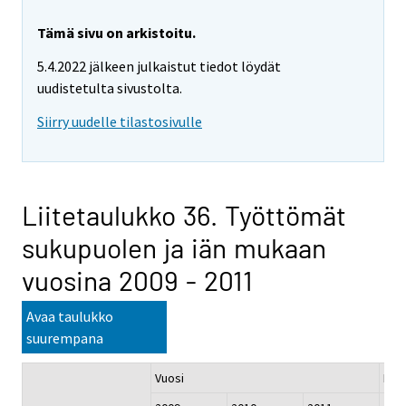
Tämä sivu on arkistoitu.
5.4.2022 jälkeen julkaistut tiedot löydät
uudistetulta sivustolta.
Siirry uudelle tilastosivulle
Liitetaulukko 36. Työttömät
sukupuolen ja iän mukaan
vuosina 2009 - 2011
Avaa taulukko
suurempana
Vuosi
Muu