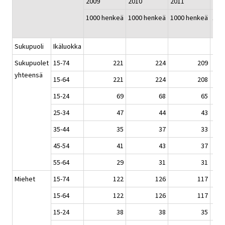
2009
2010
2011
201
1000 henkeä
1000 henkeä
1000 henkeä
100
Sukupuoli
Ikäluokka
Sukupuolet
15-74
221
224
209
yhteensä
15-64
221
224
208
15-24
69
68
65
25-34
47
44
43
35-44
35
37
33
45-54
41
43
37
55-64
29
31
31
Miehet
15-74
122
126
117
15-64
122
126
117
15-24
38
38
35