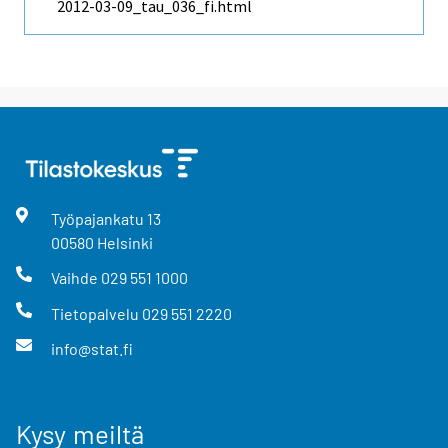
2012-03-09_tau_036_fi.html
Työpajankatu
13
00580
Helsinki
Vaihde
029 551 1000
Tietopalvelu
029 551 2220
info@stat.fi
Kysy meiltä