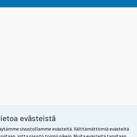
ietoa evästeistä
äytämme sivustollamme evästeitä. Välttämättömiä evästeitä
rvitaan, jotta sivusto toimii oikein. Muita evästeitä tarvitaan