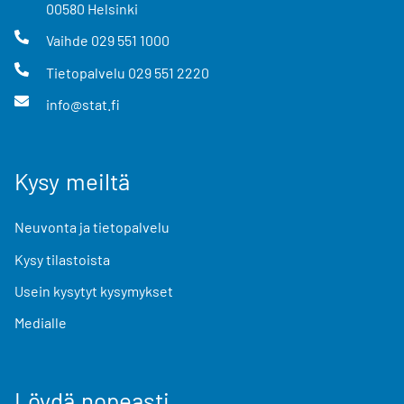
00580
Helsinki
Vaihde
029 551 1000
Tietopalvelu
029 551 2220
info@stat.fi
Kysy meiltä
Neuvonta ja tietopalvelu
Kysy tilastoista
Usein kysytyt kysymykset
Medialle
Löydä nopeasti