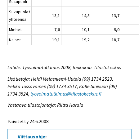
Sukupuoli
Sukupuolet
13,1
14,5
13,7
yhteensä
Miehet
7,6
10,1
9,0
Naiset
19,1
19,2
18,7
Lähde: Työvoimatutkimus 2008, toukokuu. Tilastokeskus
Lisätietoja: Heidi Melasniemi-Uutela (09) 1734 2523,
Pekka Tossavainen (09) 1734 3517, Kalle Sinivuori (09)
1734 3524,
tyovoimatutkimus@tilastokeskus.fi
Vastaava tilastojohtaja: Riitta Harala
Päivitetty 24.6.2008
Viittausohje
: