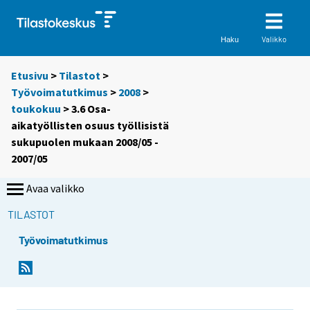
Valikko
Haku
Etusivu
>
Tilastot
>
Työvoimatutkimus
>
2008
>
toukokuu
> 3.6 Osa-
aikatyöllisten osuus työllisistä
sukupuolen mukaan 2008/05 -
2007/05
Avaa valikko
TILASTOT
Työvoimatutkimus