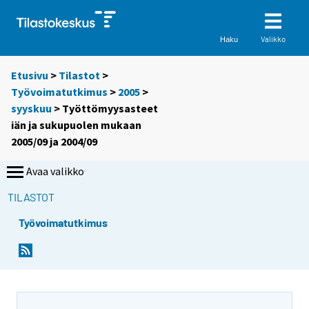
Valikko
Haku
Etusivu
>
Tilastot
>
Työvoimatutkimus
>
2005
>
syyskuu
> Työttömyysasteet
iän ja sukupuolen mukaan
2005/09 ja 2004/09
Avaa valikko
TILASTOT
Työvoimatutkimus