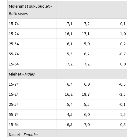
Molemmat sukupuolet -
Both sexes
15-74
7,1
7,2
-0,1
15-24
16,1
17,1
-1,0
25-54
6,1
5,9
0,2
55-74
5,5
6,2
-0,7
15-64
7,2
7,2
0,0
Miehet -
Males
15-74
6,4
6,9
-0,5
15-24
16,2
18,7
-2,5
25-54
5,4
5,5
-0,1
55-74
4,5
6,0
-1,5
15-64
6,5
7,0
-0,5
Naiset -
Females