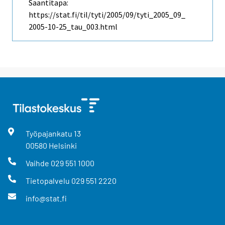
Saantitapa:
https://stat.fi/til/tyti/2005/09/tyti_2005_09_
2005-10-25_tau_003.html
Työpajankatu
13
00580
Helsinki
Vaihde
029 551 1000
Tietopalvelu
029 551 2220
info@stat.fi