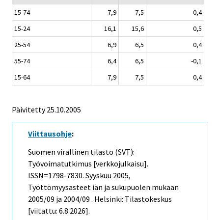
15-74
7,9
7,5
0,4
15-24
16,1
15,6
0,5
25-54
6,9
6,5
0,4
55-74
6,4
6,5
-0,1
15-64
7,9
7,5
0,4
Päivitetty
25.10.2005
Viittausohje
:
Suomen virallinen tilasto (SVT):
Työvoimatutkimus [verkkojulkaisu].
ISSN=1798-7830.
Syyskuu
2005,
Työttömyysasteet iän ja sukupuolen mukaan
2005/09 ja 2004/09 . Helsinki: Tilastokeskus
[viitattu: 6.8.2026].