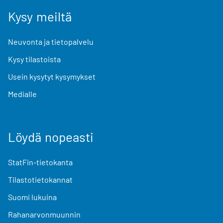
Kysy meiltä
Neuvonta ja tietopalvelu
Kysy tilastoista
Usein kysytyt kysymykset
Medialle
Löydä nopeasti
StatFin-tietokanta
Tilastotietokannat
Suomi lukuina
Rahanarvonmuunnin