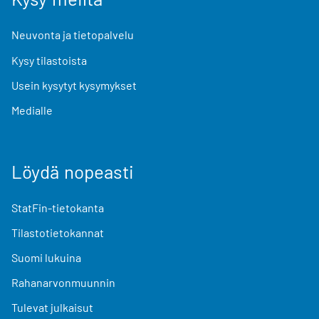
Neuvonta ja tietopalvelu
Kysy tilastoista
Usein kysytyt kysymykset
Medialle
Löydä nopeasti
StatFin-tietokanta
Tilastotietokannat
Suomi lukuina
Rahanarvonmuunnin
Tulevat julkaisut