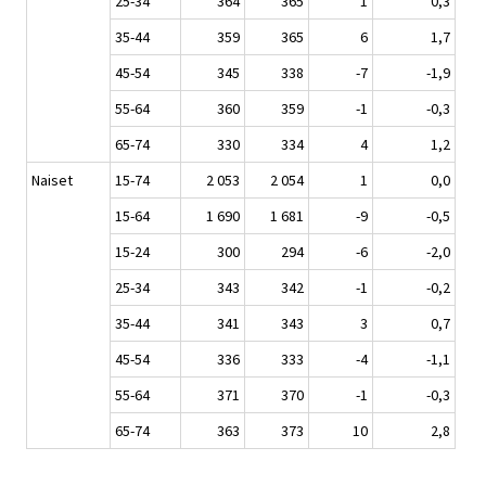
25-34
364
365
1
0,3
35-44
359
365
6
1,7
45-54
345
338
-7
-1,9
55-64
360
359
-1
-0,3
65-74
330
334
4
1,2
Naiset
15-74
2 053
2 054
1
0,0
15-64
1 690
1 681
-9
-0,5
15-24
300
294
-6
-2,0
25-34
343
342
-1
-0,2
35-44
341
343
3
0,7
45-54
336
333
-4
-1,1
55-64
371
370
-1
-0,3
65-74
363
373
10
2,8