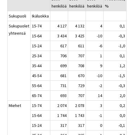
henkilöä
henkilöä
henkilöä
%
Sukupuoli
Ikäluokka
Sukupuolet
15-74
4 127
4 132
4
0,1
yhteensä
15-64
3 434
3 425
-10
-0,3
15-24
617
611
-6
-1,0
25-34
706
707
1
0,1
35-44
699
708
9
1,2
45-54
681
670
-10
-1,5
55-64
731
729
-2
-0,3
65-74
693
707
14
2,0
Miehet
15-74
2 074
2 078
3
0,2
15-64
1 744
1 743
-1
0,0
15-24
317
317
0
-0,1