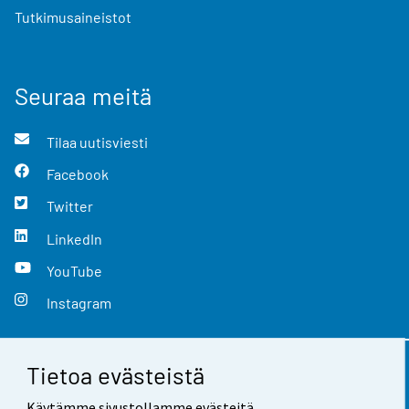
Tutkimusaineistot
Seuraa meitä
Tilaa uutisviesti
Facebook
Twitter
LinkedIn
YouTube
Instagram
Tietoa evästeistä
Yhteystiedot
Käytämme sivustollamme evästeitä.