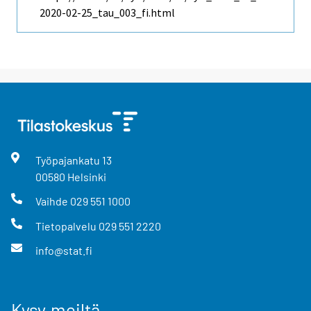
2020-02-25_tau_003_fi.html
Työpajankatu
13
00580
Helsinki
Vaihde
029 551 1000
Tietopalvelu
029 551 2220
info@stat.fi
Kysy meiltä