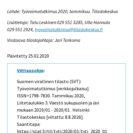
Lähde: Työvoimatutkimus 2020, tammikuu. Tilastokeskus
Lisätietoja: Tatu Leskinen 029 551 3285, Ulla Hannula
029 551 2924,
tyovoimatutkimus@tilastokeskus.fi
Vastaava tilastojohtaja: Jari Tarkoma
Päivitetty 25.02.2020
Viittausohje
:
Suomen virallinen tilasto (SVT):
Työvoimatutkimus [verkkojulkaisu].
ISSN=1798-7830.
Tammikuu
2020,
Liitetaulukko 3. Väestö sukupuolen ja iän
mukaan 2019/01 - 2020/01 . Helsinki:
Tilastokeskus [viitattu: 8.8.2026].
Saantitapa:
https://stat.fi/til/tyti/2020/01/tyti_2020_01_