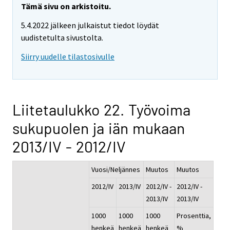
Tämä sivu on arkistoitu.
5.4.2022 jälkeen julkaistut tiedot löydät
uudistetulta sivustolta.
Siirry uudelle tilastosivulle
Liitetaulukko 22. Työvoima
sukupuolen ja iän mukaan
2013/IV - 2012/IV
Vuosi/Neljännes
Muutos
Muutos
2012/IV
2013/IV
2012/IV -
2012/IV -
2013/IV
2013/IV
1000
1000
1000
Prosenttia,
henkeä
henkeä
henkeä
%