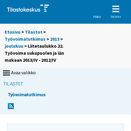
Valikko
Haku
Etusivu
>
Tilastot
>
Työvoimatutkimus
>
2013
>
joulukuu
> Liitetaulukko 22.
Työvoima sukupuolen ja iän
mukaan 2013/IV - 2012/IV
Avaa valikko
TILASTOT
Työvoimatutkimus