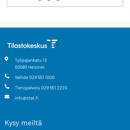
Työpajankatu
13
00580
Helsinki
Vaihde
029 551 1000
Tietopalvelu
029 551 2220
info@stat.fi
Kysy meiltä