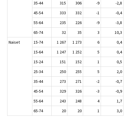
35-44
315
306
-9
-2,8
45-54
333
332
-1
-0,4
55-64
235
226
-9
-3,8
65-74
32
35
3
10,3
Naiset
15-74
1 267
1 273
6
0,4
15-64
1 247
1 252
5
0,4
15-24
151
152
1
0,5
25-34
250
255
5
2,0
35-44
273
271
-2
-0,7
45-54
329
326
-3
-0,9
55-64
243
248
4
1,7
65-74
20
20
1
3,0