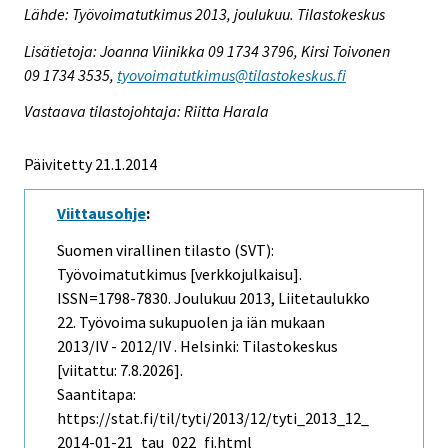
Lähde: Työvoimatutkimus 2013, joulukuu. Tilastokeskus
Lisätietoja: Joanna Viinikka 09 1734 3796, Kirsi Toivonen
09 1734 3535,
tyovoimatutkimus@tilastokeskus.fi
Vastaava tilastojohtaja: Riitta Harala
Päivitetty 21.1.2014
Viittausohje
:
Suomen virallinen tilasto (SVT):
Työvoimatutkimus [verkkojulkaisu].
ISSN=1798-7830.
Joulukuu
2013, Liitetaulukko
22. Työvoima sukupuolen ja iän mukaan
2013/IV - 2012/IV . Helsinki: Tilastokeskus
[viitattu: 7.8.2026].
Saantitapa:
https://stat.fi/til/tyti/2013/12/tyti_2013_12_
2014-01-21_tau_022_fi.html