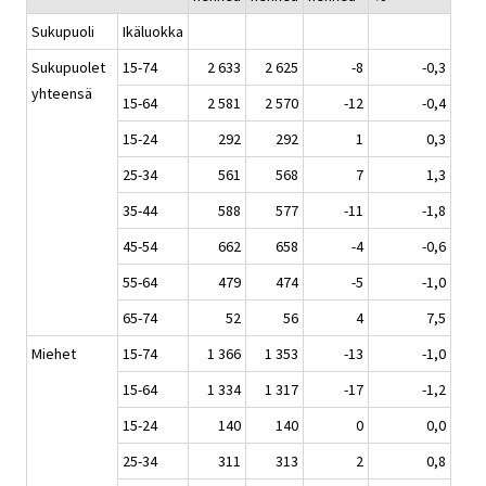
Sukupuoli
Ikäluokka
Sukupuolet
15-74
2 633
2 625
-8
-0,3
yhteensä
15-64
2 581
2 570
-12
-0,4
15-24
292
292
1
0,3
25-34
561
568
7
1,3
35-44
588
577
-11
-1,8
45-54
662
658
-4
-0,6
55-64
479
474
-5
-1,0
65-74
52
56
4
7,5
Miehet
15-74
1 366
1 353
-13
-1,0
15-64
1 334
1 317
-17
-1,2
15-24
140
140
0
0,0
25-34
311
313
2
0,8