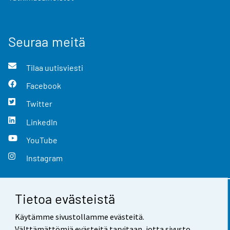
Seuraa meitä
Tilaa uutisviesti
Facebook
Twitter
LinkedIn
YouTube
Instagram
Tietoa evästeistä
Yhteystiedot
Käytämme sivustollamme evästeitä.
Palaute
Välttämättömiä evästeitä tarvitaan, jotta sivusto