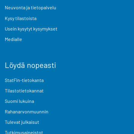
Neuvonta ja tietopalvelu
Kysy tilastoista
Usein kysytyt kysymykset
Medialle
Löydä nopeasti
StatFin-tietokanta
Tilastotietokannat
Suomi lukuina
Rahanarvonmuunnin
Tulevat julkaisut
Tutkimusaineistot