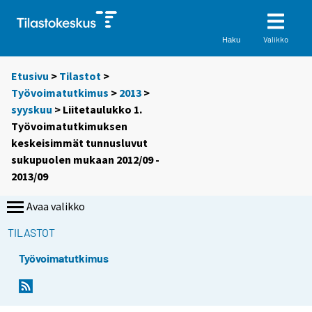
Valikko
Haku
Etusivu
>
Tilastot
>
Työvoimatutkimus
>
2013
>
syyskuu
> Liitetaulukko 1.
Työvoimatutkimuksen
keskeisimmät tunnusluvut
sukupuolen mukaan 2012/09 -
2013/09
Avaa valikko
TILASTOT
Työvoimatutkimus