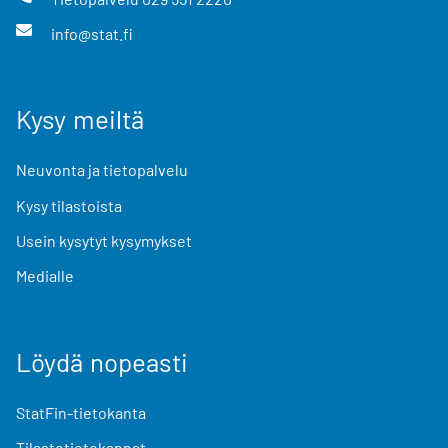
info@stat.fi
Kysy meiltä
Neuvonta ja tietopalvelu
Kysy tilastoista
Usein kysytyt kysymykset
Medialle
Löydä nopeasti
StatFin-tietokanta
Tilastotietokannat