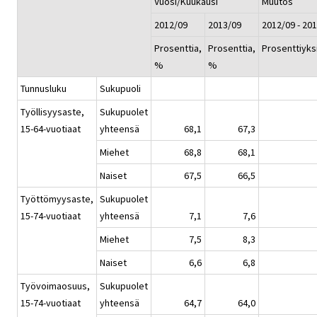
Vuosi/Kuukausi
Muutos
2012/09
2013/09
2012/09 - 20
Prosenttia,
Prosenttia,
Prosenttiyks
%
%
Tunnusluku
Sukupuoli
Työllisyysaste,
Sukupuolet
15-64-vuotiaat
yhteensä
68,1
67,3
Miehet
68,8
68,1
Naiset
67,5
66,5
Työttömyysaste,
Sukupuolet
15-74-vuotiaat
yhteensä
7,1
7,6
Miehet
7,5
8,3
Naiset
6,6
6,8
Työvoimaosuus,
Sukupuolet
15-74-vuotiaat
yhteensä
64,7
64,0