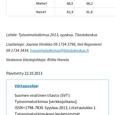
Miehet
66,5
66,2
Naiset
62,9
61,8
Lähde: Työvoimatutkimus 2013, syyskuu. Tilastokeskus
Lisätietoja: Joanna Viinikka 09 1734 3796, Veli Rajaniemi
09 1734 3434,
tyovoimatutkimus@tilastokeskus.fi
Vastaava tilastojohtaja: Riitta Harala
Päivitetty 22.10.2013
Viittausohje
:
Suomen virallinen tilasto (SVT):
Työvoimatutkimus [verkkojulkaisu].
ISSN=1798-7830.
Syyskuu
2013, Liitetaulukko 1.
Työvoimatutkimuksen keskeisimmät