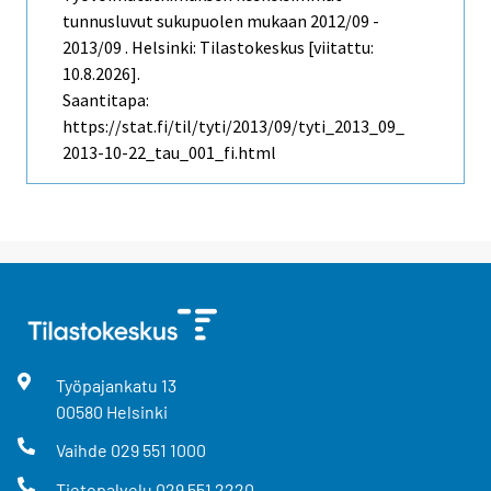
tunnusluvut sukupuolen mukaan 2012/09 -
2013/09 . Helsinki: Tilastokeskus [viitattu:
10.8.2026].
Saantitapa:
https://stat.fi/til/tyti/2013/09/tyti_2013_09_
2013-10-22_tau_001_fi.html
Työpajankatu
13
00580
Helsinki
Vaihde
029 551 1000
Tietopalvelu
029 551 2220