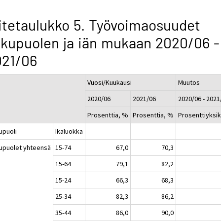
itetaulukko 5. Työvoimaosuudet
kupuolen ja iän mukaan 2020/06 -
021/06
Vuosi/Kuukausi
Muutos
2020/06
2021/06
2020/06 - 2021
Prosenttia, %
Prosenttia, %
Prosenttiyksi
upuoli
Ikäluokka
upuolet yhteensä
15-74
67,0
70,3
15-64
79,1
82,2
15-24
66,3
68,3
25-34
82,3
86,2
35-44
86,0
90,0