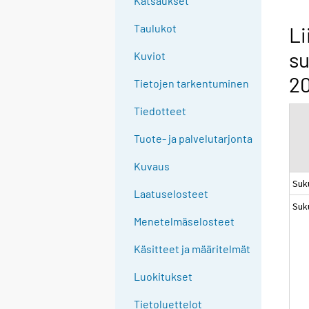
Katsaukset
n
g
Taulukot
Li
t
su
Kuviot
o
a
2
Tietojen tarkentuminen
n
o
Tiedotteet
t
Tuote- ja palvelutarjonta
h
e
Kuvaus
r
Suk
s
Laatuselosteet
Suk
e
Menetelmäselosteet
r
v
Käsitteet ja määritelmät
i
c
Luokitukset
e
Tietoluettelot
.