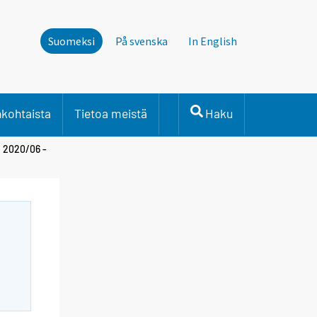
Suomeksi
På svenska
In English
nkohtaista
Tietoa meistä
Haku
n 2020/06 -