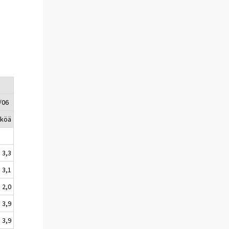
/06
kköä
3,3
3,1
2,0
3,9
3,9