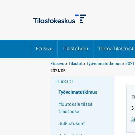
Etusivu
Tilastotieto
Tietoa tilastoist
Etusivu
>
Tilastot
>
Työvoimatutkimus
>
2021
Y
2021/06
o
TILASTOT
u
a
Työvoimatutkimus
r
T
e
Muutoksia tässä
5
m
tilastossa
o
S
Julkistukset
v
i