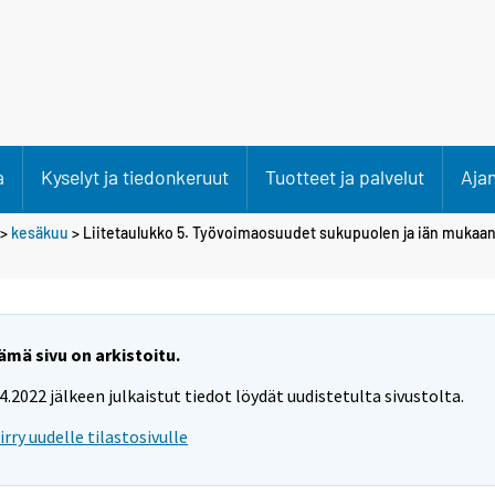
a
Kyselyt ja tiedonkeruut
Tuotteet ja palvelut
Aja
>
kesäkuu
> Liitetaulukko 5. Työvoimaosuudet sukupuolen ja iän mukaa
ämä sivu on arkistoitu.
.4.2022 jälkeen julkaistut tiedot löydät uudistetulta sivustolta.
iirry uudelle tilastosivulle