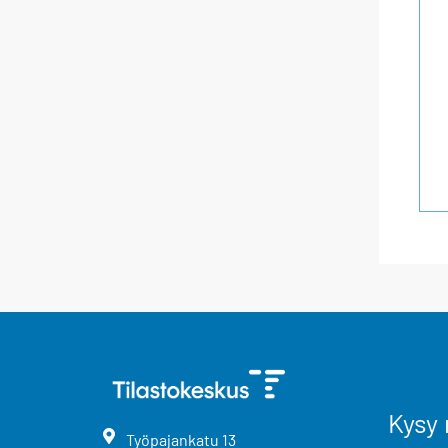
Kysy 
Työpajankatu
13