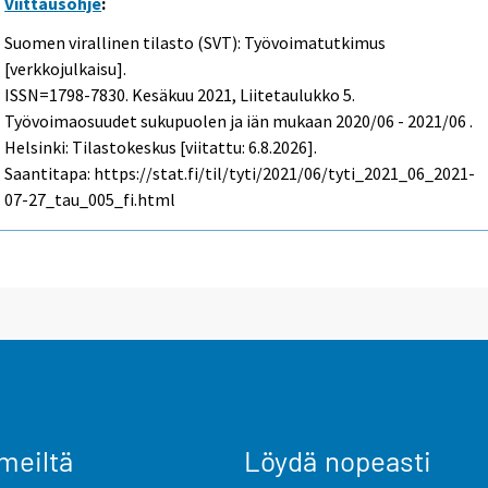
Viittausohje
:
Suomen virallinen tilasto (SVT): Työvoimatutkimus
[verkkojulkaisu].
ISSN=1798-7830.
Kesäkuu
2021, Liitetaulukko 5.
Työvoimaosuudet sukupuolen ja iän mukaan 2020/06 - 2021/06 .
Helsinki: Tilastokeskus [viitattu: 6.8.2026].
Saantitapa: https://stat.fi/til/tyti/2021/06/tyti_2021_06_2021-
07-27_tau_005_fi.html
meiltä
Löydä nopeasti