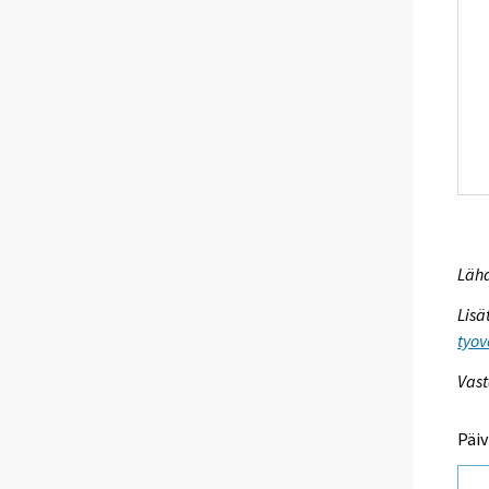
Lähd
Lisä
tyov
Vast
Päiv