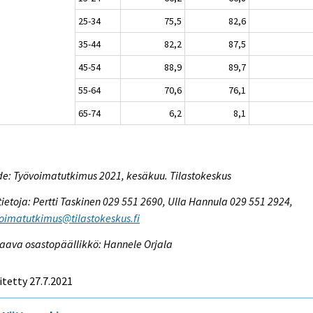
25-34
75,5
82,6
35-44
82,2
87,5
45-54
88,9
89,7
55-64
70,6
76,1
65-74
6,2
8,1
e: Työvoimatutkimus 2021, kesäkuu. Tilastokeskus
tietoja: Pertti Taskinen 029 551 2690, Ulla Hannula 029 551 2924,
oimatutkimus@tilastokeskus.fi
aava osastopäällikkö: Hannele Orjala
itetty 27.7.2021