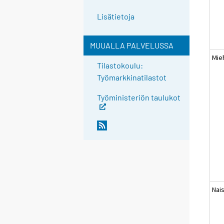
Lisätietoja
MUUALLA PALVELUSSA
Mie
Tilastokoulu:
Työmarkkinatilastot
Työministeriön taulukot
Nai