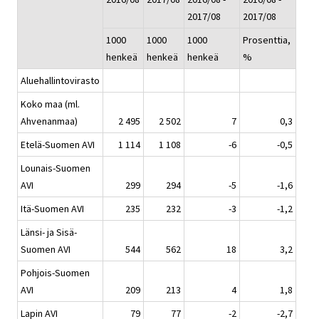
2017/08
2017/08
1000
1000
1000
Prosenttia,
henkeä
henkeä
henkeä
%
Aluehallintovirasto
Koko maa (ml.
Ahvenanmaa)
2 495
2 502
7
0,3
Etelä-Suomen AVI
1 114
1 108
-6
-0,5
Lounais-Suomen
AVI
299
294
-5
-1,6
Itä-Suomen AVI
235
232
-3
-1,2
Länsi- ja Sisä-
Suomen AVI
544
562
18
3,2
Pohjois-Suomen
AVI
209
213
4
1,8
Lapin AVI
79
77
-2
-2,7