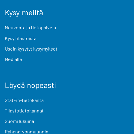
Kysy meiltä
Neuvonta ja tietopalvelu
Kysy tilastoista
Usein kysytyt kysymykset
Medialle
Löydä nopeasti
StatFin-tietokanta
Tilastotietokannat
Suomi lukuina
Rahanarvonmuunnin