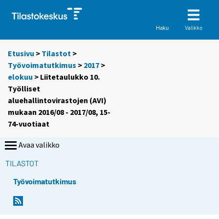
Valikko
Haku
Etusivu
>
Tilastot
>
Työvoimatutkimus
>
2017
>
elokuu
> Liitetaulukko 10.
Työlliset
aluehallintovirastojen (AVI)
mukaan 2016/08 - 2017/08, 15-
74-vuotiaat
Avaa valikko
TILASTOT
Työvoimatutkimus