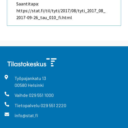
Saantitapa:
https://stat.fi/til/tyti/2017/08/tyti_2017_08_
2017-09-26_tau_010_fi.html
Työpajankatu
13
00580
Helsinki
Vaihde
029 551 1000
Tietopalvelu
029 551 2220
info@stat.fi