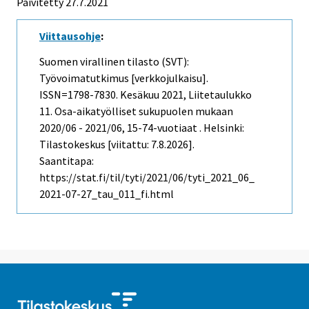
Päivitetty 27.7.2021
Viittausohje
:
Suomen virallinen tilasto (SVT):
Työvoimatutkimus [verkkojulkaisu].
ISSN=1798-7830.
Kesäkuu
2021, Liitetaulukko
11. Osa-aikatyölliset sukupuolen mukaan
2020/06 - 2021/06, 15-74-vuotiaat . Helsinki:
Tilastokeskus [viitattu: 7.8.2026].
Saantitapa:
https://stat.fi/til/tyti/2021/06/tyti_2021_06_
2021-07-27_tau_011_fi.html