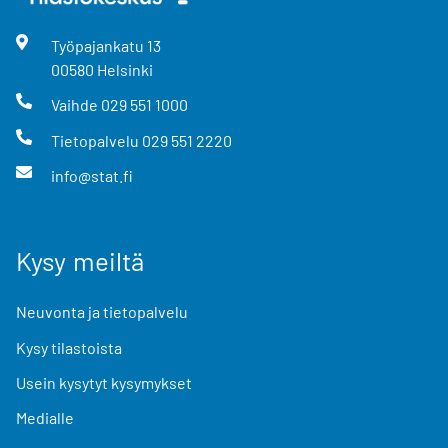
Työpajankatu
13
00580
Helsinki
Vaihde
029 551 1000
Tietopalvelu
029 551 2220
info@stat.fi
Kysy meiltä
Neuvonta ja tietopalvelu
Kysy tilastoista
Usein kysytyt kysymykset
Medialle