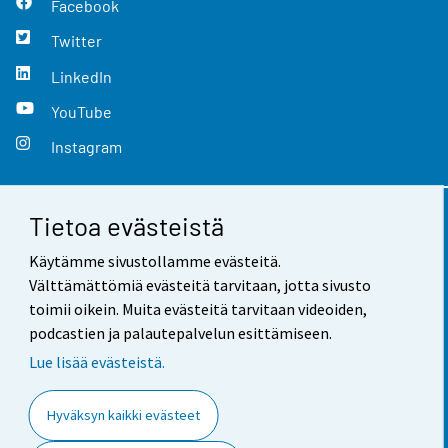
Facebook
Twitter
LinkedIn
YouTube
Instagram
Tietoa evästeistä
Yhteystiedot
Käytämme sivustollamme evästeitä.
Palaute
Välttämättömiä evästeitä tarvitaan, jotta sivusto
toimii oikein. Muita evästeitä tarvitaan videoiden,
Käyttöehdot
podcastien ja palautepalvelun esittämiseen.
Tietosuoja
Lue lisää evästeistä.
Saavutettavuus
Hyväksyn kaikki evästeet
Tietoa sivustosta