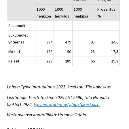
1000
1000
1000
Prosenttia,
henkilöä
henkilöä
henkilöä
%
Sukupuoli
Sukupuolet
yhteensä
384
479
95
24,6
Miehet
162
190
28
17,5
Naiset
223
289
66
29,8
Lähde: Työvoimatutkimus 2021, kesäkuu. Tilastokeskus
Lisätietoja: Pertti Taskinen 029 551 2690, Ulla Hannula
029 551 2924,
tyovoimatutkimus@tilastokeskus.fi
Vastaava osastopäällikkö: Hannele Orjala