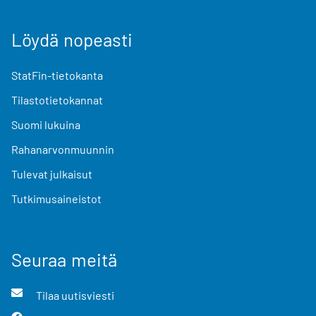
Löydä nopeasti
StatFin-tietokanta
Tilastotietokannat
Suomi lukuina
Rahanarvonmuunnin
Tulevat julkaisut
Tutkimusaineistot
Seuraa meitä
Tilaa uutisviesti