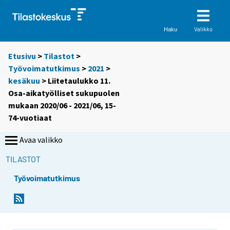
Valikko
Haku
Etusivu
>
Tilastot
>
Työvoimatutkimus
>
2021
>
kesäkuu
> Liitetaulukko 11.
Osa-aikatyölliset sukupuolen
mukaan 2020/06 - 2021/06, 15-
74-vuotiaat
Avaa valikko
TILASTOT
Työvoimatutkimus