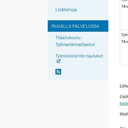
74-
Lisätietoja
MUUALLA PALVELUSSA
Työ
Tilastokoulu:
74-
Työmarkkinatilastot
Työministeriön taulukot
Lähd
Lisä
tyov
Vast