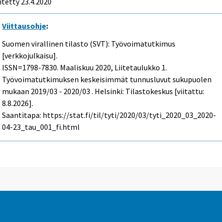
itetty 23.4.2020
Viittausohje
:
Suomen virallinen tilasto (SVT): Työvoimatutkimus
[verkkojulkaisu].
ISSN=1798-7830.
Maaliskuu
2020, Liitetaulukko 1.
Työvoimatutkimuksen keskeisimmät tunnusluvut sukupuolen
mukaan 2019/03 - 2020/03 . Helsinki: Tilastokeskus [viitattu:
8.8.2026].
Saantitapa: https://stat.fi/til/tyti/2020/03/tyti_2020_03_2020-
04-23_tau_001_fi.html