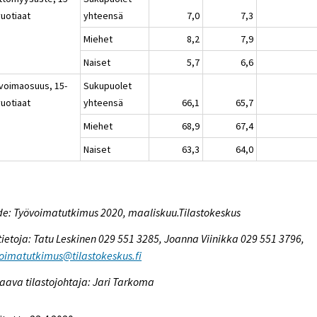
vuotiaat
yhteensä
7,0
7,3
Miehet
8,2
7,9
Naiset
5,7
6,6
voimaosuus, 15-
Sukupuolet
vuotiaat
yhteensä
66,1
65,7
Miehet
68,9
67,4
Naiset
63,3
64,0
e: Työvoimatutkimus 2020, maaliskuu.Tilastokeskus
tietoja: Tatu Leskinen 029 551 3285, Joanna Viinikka 029 551 3796,
oimatutkimus@tilastokeskus.fi
aava tilastojohtaja: Jari Tarkoma