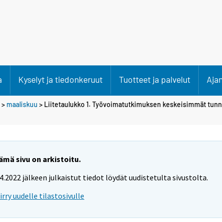
a
Kyselyt ja tiedonkeruut
Tuotteet ja palvelut
Aja
>
maaliskuu
> Liitetaulukko 1. Työvoimatutkimuksen keskeisimmät tunn
ämä sivu on arkistoitu.
.4.2022 jälkeen julkaistut tiedot löydät uudistetulta sivustolta.
iirry uudelle tilastosivulle