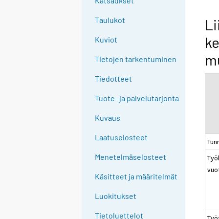
Katsaukset
n
g
Taulukot
Li
t
ke
Kuviot
o
a
m
Tietojen tarkentuminen
n
o
Tiedotteet
t
Tuote- ja palvelutarjonta
h
e
Kuvaus
r
s
Laatuselosteet
Tun
e
Menetelmäselosteet
Työl
r
vuo
v
Käsitteet ja määritelmät
i
c
Luokitukset
e
Tietoluettelot
Työ
.