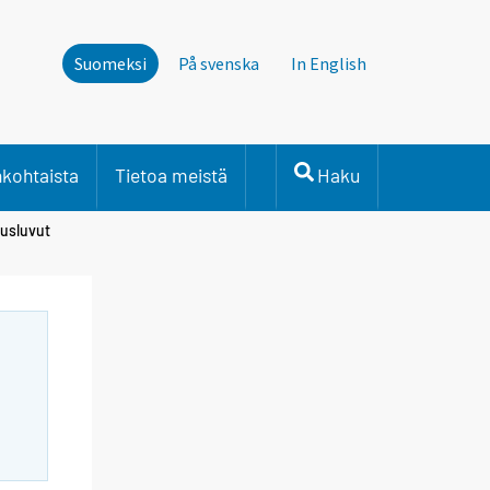
Suomeksi
På svenska
In English
nkohtaista
Tietoa meistä
Haku
usluvut