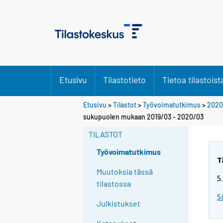
Etusivu
Tilastotieto
Tietoa tilastoist
Etusivu
>
Tilastot
>
Työvoimatutkimus
>
2020
Y
sukupuolen mukaan 2019/03 - 2020/03
o
TILASTOT
u
a
Työvoimatutkimus
r
T
e
Muutoksia tässä
5
m
tilastossa
o
S
Julkistukset
v
i