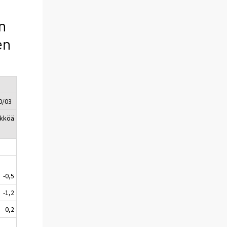
n
en
0/03
ikköä
-0,5
-1,2
0,2