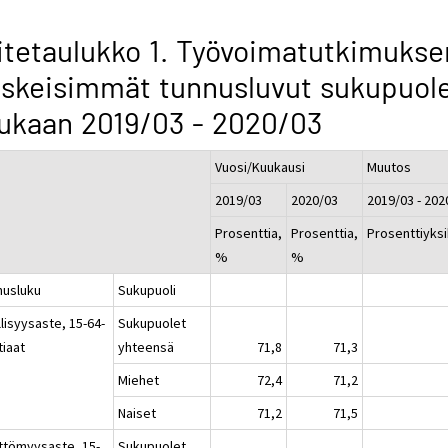
itetaulukko 1. Työvoimatutkimukse
skeisimmät tunnusluvut sukupuol
ukaan 2019/03 - 2020/03
Vuosi/Kuukausi
Muutos
2019/03
2020/03
2019/03 - 202
Prosenttia,
Prosenttia,
Prosenttiyks
%
%
nusluku
Sukupuoli
lisyysaste, 15-64-
Sukupuolet
tiaat
yhteensä
71,8
71,3
Miehet
72,4
71,2
Naiset
71,2
71,5
ttömyysaste, 15-
Sukupuolet