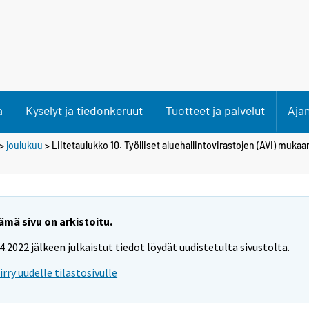
a
Kyselyt ja tiedonkeruut
Tuotteet ja palvelut
Aja
>
joulukuu
> Liitetaulukko 10. Työlliset aluehallintovirastojen (AVI) mukaa
ämä sivu on arkistoitu.
.4.2022 jälkeen julkaistut tiedot löydät uudistetulta sivustolta.
iirry uudelle tilastosivulle