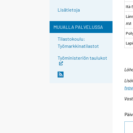
Itä
Lisätietoja
Län
AVI
MUUALLA PALVELUSSA
Poh
Tilastokoulu:
Lapi
Työmarkkinatilastot
Työministeriön taulukot
Lähd
Lisä
tyov
Vast
Päiv