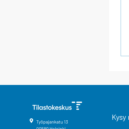
Kysy 
Työpajankatu
13
00580
Helsinki