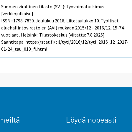
Suomen virallinen tilasto (SVT): Työvoimatutkimus
[verkkojulkaisu].
ISSN=1798-7830.
Joulukuu
2016, Liitetaulukko 10. Työlliset
aluehallintovirastojen (AVI) mukaan 2015/12 - 2016/12, 15-74-
vuotiaat . Helsinki: Tilastokeskus [viitattu: 7.8.2026].
Saantitapa: https://stat.fi/til/tyti/2016/12/tyti_2016_12_2017-
01-24_tau_010_fi.html
meiltä
Löydä nopeasti