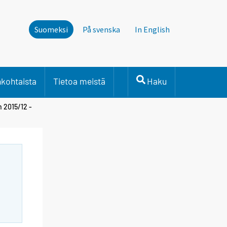
Suomeksi
På svenska
In English
nkohtaista
Tietoa meistä
Haku
n 2015/12 -