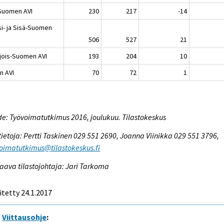
-Suomen AVI
230
217
-14
si- ja Sisä-Suomen
506
527
21
jois-Suomen AVI
193
204
10
n AVI
70
72
1
e: Työvoimatutkimus 2016, joulukuu. Tilastokeskus
tietoja: Pertti Taskinen 029 551 2690, Joanna Viinikka 029 551 3796,
oimatutkimus@tilastokeskus.fi
aava tilastojohtaja: Jari Tarkoma
itetty 24.1.2017
Viittausohje
: