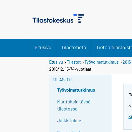
Etusivu
Tilastotieto
Tietoa tilastoist
Etusivu
>
Tilastot
>
Työvoimatutkimus
>
2016
Y
2016/12, 15-74-vuotiaat
o
TILASTOT
u
a
Työvoimatutkimus
r
T
e
Muutoksia tässä
5
m
tilastossa
o
S
Julkistukset
v
i