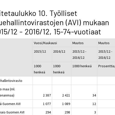
itetaulukko 10. Työlliset
uehallintovirastojen (AVI) mukaan
15/12 - 2016/12, 15-74-vuotiaat
Vuosi/Kuukausi
Muutos
Muutos
2015/12
2016/12
2015/12 -
2015/12 -
2016/12
2016/12
1000
1000
1000 henkeä
Prosenttia
henkeä
henkeä
hallintovirasto
o maa (ml.
enanmaa)
2 387
2 421
34
lä-Suomen AVI
1 077
1 089
12
nais-Suomen AVI
294
298
3