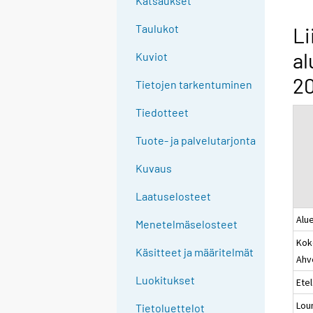
Katsaukset
n
g
Taulukot
Li
t
al
Kuviot
o
a
20
Tietojen tarkentuminen
n
o
Tiedotteet
t
Tuote- ja palvelutarjonta
h
e
Kuvaus
r
s
Laatuselosteet
e
Alue
Menetelmäselosteet
r
Kok
v
Käsitteet ja määritelmät
Ahv
i
c
Luokitukset
Ete
e
Lou
Tietoluettelot
.