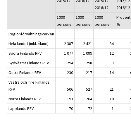
2015/12
2016/12
2015/12 -
2015/12 
2016/12
2016/12
1000
1000
1000
Procent
personer
personer
personer
%
Regionförvaltningsverken
Hela landet (inkl. Åland)
2 387
2 421
34
Södra Finlands RFV
1 077
1 089
12
Sydvästra Finlands RFV
294
298
3
Östra Finlands RFV
230
217
-14
-
Västra och Inre Finlands
RFV
506
527
21
Norra Finlands RFV
193
204
10
Lapplands RFV
70
72
1