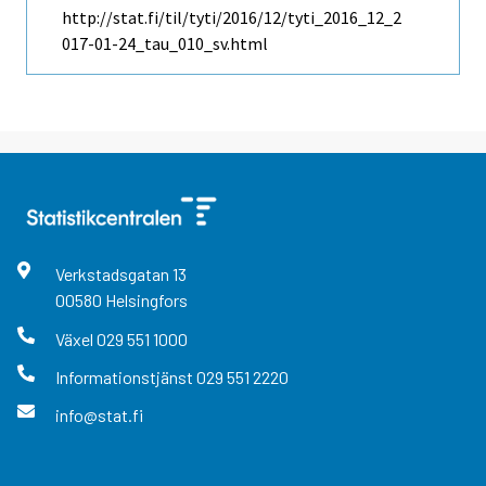
http://stat.fi/til/tyti/2016/12/tyti_2016_12_2
017-01-24_tau_010_sv.html
Verkstadsgatan
13
00580
Helsingfors
Växel
029 551 1000
Informationstjänst
029 551 2220
info@stat.fi