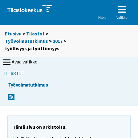
Valikko
Haku
Etusivu
>
Tilastot
>
Työvoimatutkimus
>
2017
>
työllisyys ja työttömyys
Avaa valikko
TILASTOT
Työvoimatutkimus
Tämä sivu on arkistoitu.