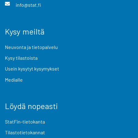
info@stat.fi
Kysy meiltä
Neuvonta ja tietopalvelu
Kysy tilastoista
Usein kysytyt kysymykset
Medialle
Löydä nopeasti
StatFin-tietokanta
Tilastotietokannat