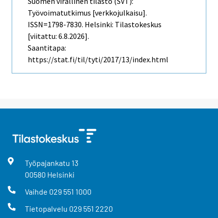
Suomen virallinen tilasto (SVT):
Työvoimatutkimus [verkkojulkaisu].
ISSN=1798-7830. Helsinki: Tilastokeskus
[viitattu: 6.8.2026].
Saantitapa:
https://stat.fi/til/tyti/2017/13/index.html
Työpajankatu
13
00580
Helsinki
Vaihde
029 551 1000
Tietopalvelu
029 551 2220