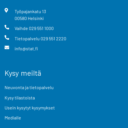
Työpajankatu
13
00580
Helsinki
Vaihde
029 551 1000
Tietopalvelu
029 551 2220
info@stat.fi
Kysy meiltä
Neuvonta ja tietopalvelu
Kysy tilastoista
Usein kysytyt kysymykset
Medialle