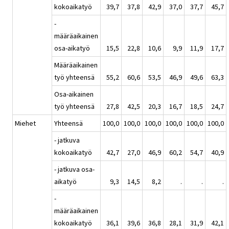
kokoaikatyö
39,7
37,8
42,9
37,0
37,7
45,7
-
määräaikainen
osa-aikatyö
15,5
22,8
10,6
9,9
11,9
17,7
Määräaikainen
työ yhteensä
55,2
60,6
53,5
46,9
49,6
63,3
Osa-aikainen
työ yhteensä
27,8
42,5
20,3
16,7
18,5
24,7
Miehet
Yhteensä
100,0
100,0
100,0
100,0
100,0
100,0
- jatkuva
kokoaikatyö
42,7
27,0
46,9
60,2
54,7
40,9
- jatkuva osa-
aikatyö
9,3
14,5
8,2
.
.
.
-
määräaikainen
kokoaikatyö
36,1
39,6
36,8
28,1
31,9
42,1