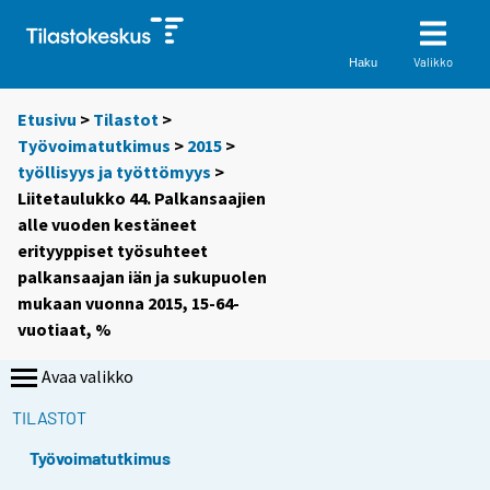
Valikko
Haku
Etusivu
>
Tilastot
>
Työvoimatutkimus
>
2015
>
työllisyys ja työttömyys
>
Liitetaulukko 44. Palkansaajien
alle vuoden kestäneet
erityyppiset työsuhteet
palkansaajan iän ja sukupuolen
mukaan vuonna 2015, 15-64-
vuotiaat, %
Avaa valikko
TILASTOT
Työvoimatutkimus