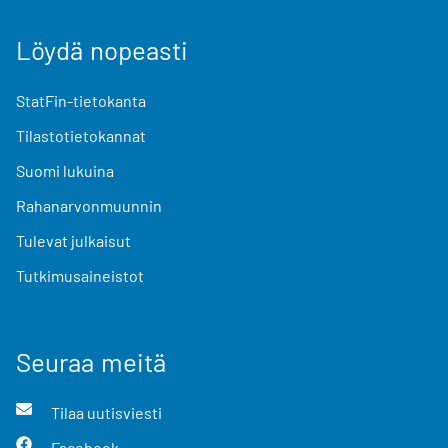
Löydä nopeasti
StatFin-tietokanta
Tilastotietokannat
Suomi lukuina
Rahanarvonmuunnin
Tulevat julkaisut
Tutkimusaineistot
Seuraa meitä
Tilaa uutisviesti
Facebook