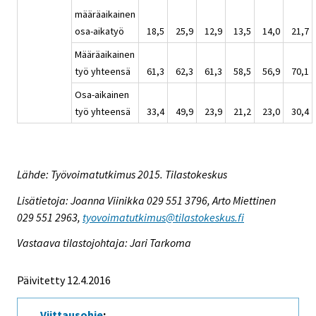
määräaikainen
osa-aikatyö
18,5
25,9
12,9
13,5
14,0
21,7
Määräaikainen
työ yhteensä
61,3
62,3
61,3
58,5
56,9
70,1
Osa-aikainen
työ yhteensä
33,4
49,9
23,9
21,2
23,0
30,4
Lähde: Työvoimatutkimus 2015. Tilastokeskus
Lisätietoja: Joanna Viinikka 029 551 3796, Arto Miettinen
029 551 2963,
tyovoimatutkimus@tilastokeskus.fi
Vastaava tilastojohtaja: Jari Tarkoma
Päivitetty 12.4.2016
Viittausohje
: