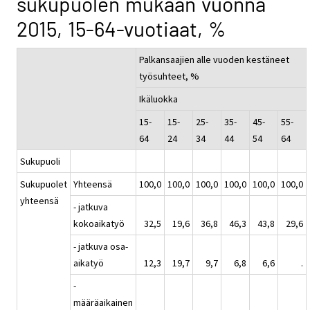
sukupuolen mukaan vuonna
2015, 15-64-vuotiaat, %
Palkansaajien alle vuoden kestäneet
työsuhteet, %
Ikäluokka
15-
15-
25-
35-
45-
55-
64
24
34
44
54
64
Sukupuoli
Sukupuolet
Yhteensä
100,0
100,0
100,0
100,0
100,0
100,0
yhteensä
- jatkuva
kokoaikatyö
32,5
19,6
36,8
46,3
43,8
29,6
- jatkuva osa-
aikatyö
12,3
19,7
9,7
6,8
6,6
.
-
määräaikainen