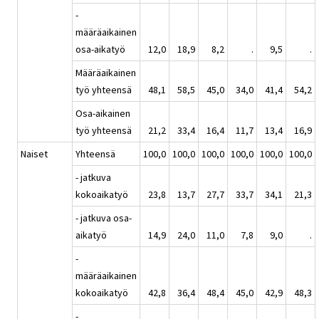
-
määräaikainen
osa-aikatyö
12,0
18,9
8,2
.
9,5
.
Määräaikainen
työ yhteensä
48,1
58,5
45,0
34,0
41,4
54,2
Osa-aikainen
työ yhteensä
21,2
33,4
16,4
11,7
13,4
16,9
Naiset
Yhteensä
100,0
100,0
100,0
100,0
100,0
100,0
- jatkuva
kokoaikatyö
23,8
13,7
27,7
33,7
34,1
21,3
- jatkuva osa-
aikatyö
14,9
24,0
11,0
7,8
9,0
.
-
määräaikainen
kokoaikatyö
42,8
36,4
48,4
45,0
42,9
48,3
-