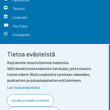
Twitter
LinkedIn
YouTube
Instagram
Tietoa evästeistä
Yhteystiedot
Käytämme sivustollamme evästeitä.
Palaute
Välttämättömiä evästeitä tarvitaan, jotta sivusto
toimii oikein. Muita evästeitä tarvitaan videoiden,
Käyttöehdot
podcastien ja palautepalvelun esittämiseen.
Tietosuoja
Lue lisää evästeistä.
Saavutettavuus
Hyväksyn kaikki evästeet
Tietoa sivustosta