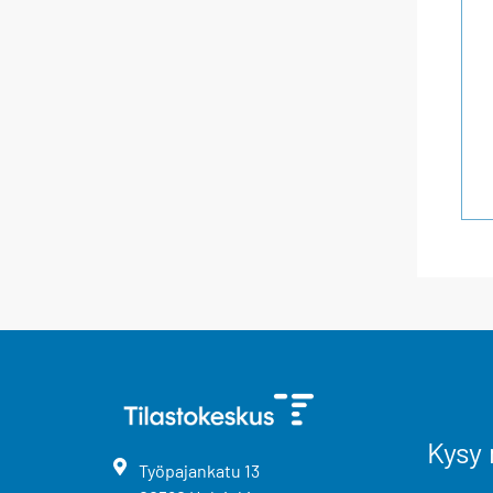
Kysy 
Työpajankatu
13