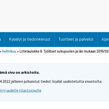
a
Kyselyt ja tiedonkeruut
Tuotteet ja palvelut
Aja
>
helmikuu
> Liitetaulukko 6. Työlliset sukupuolen ja iän mukaan 2015/02
ämä sivu on arkistoitu.
.4.2022 jälkeen julkaistut tiedot löydät uudistetulta sivustolta.
iirry uudelle tilastosivulle