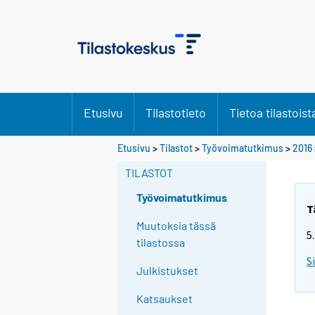
Etusivu
Tilastotieto
Tietoa tilastoist
Y
Etusivu
>
Tilastot
>
Työvoimatutkimus
>
2016
o
TILASTOT
u
a
Työvoimatutkimus
r
T
e
Muutoksia tässä
5
m
tilastossa
o
S
Julkistukset
v
i
Katsaukset
n