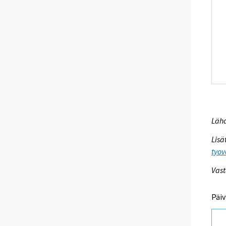
Lähd
Lisä
tyov
Vast
Päiv