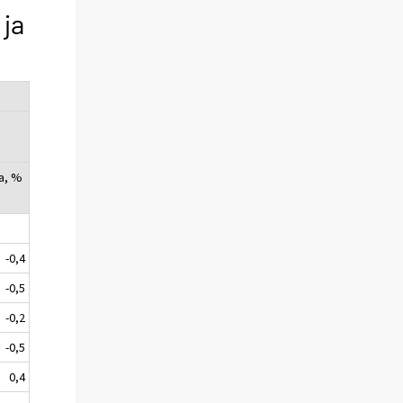
 ja
a, %
-0,4
-0,5
-0,2
-0,5
0,4