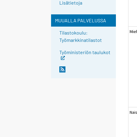
Lisätietoja
MUUALLA PALVELUSSA
Mie
Tilastokoulu:
Työmarkkinatilastot
Työministeriön taulukot
Nai