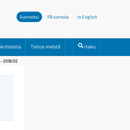
Suomeksi
På svenska
In English
nkohtaista
Tietoa meistä
Haku
 - 2016/02