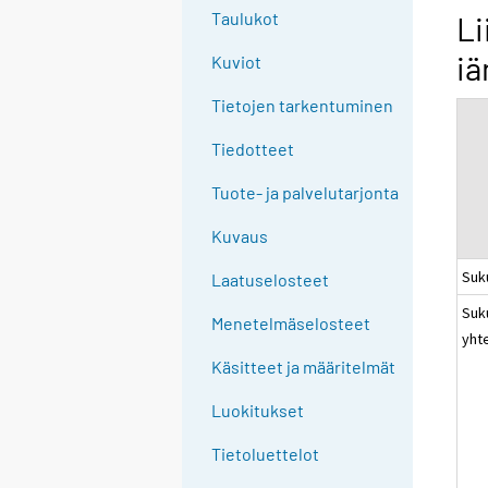
g
Taulukot
Li
t
iä
Kuviot
o
a
Tietojen tarkentuminen
n
o
Tiedotteet
t
Tuote- ja palvelutarjonta
h
e
Kuvaus
r
Suk
s
Laatuselosteet
e
Suk
Menetelmäselosteet
r
yht
v
Käsitteet ja määritelmät
i
c
Luokitukset
e
Tietoluettelot
.