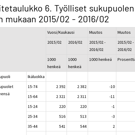
itetaulukko 6. Työlliset sukupuolen
n mukaan 2015/02 - 2016/02
Vuosi/Kuukausi
Muutos
Muutos
2015/02
2016/02
2015/02 -
2015/02 -
2016/02
2016/02
1000
1000
1000 henkeä
Prosentti
henkeä
henkeä
upuoli
Ikäluokka
upuolet
15-74
2 392
2 382
-10
eensä
15-64
2 321
2 311
-11
15-24
220
220
-1
25-34
516
513
-3
35-44
541
544
2