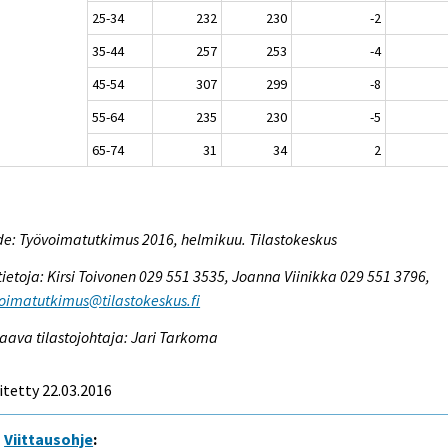
25-34
232
230
-2
35-44
257
253
-4
45-54
307
299
-8
55-64
235
230
-5
65-74
31
34
2
e: Työvoimatutkimus 2016, helmikuu. Tilastokeskus
tietoja: Kirsi Toivonen 029 551 3535, Joanna Viinikka 029 551 3796,
oimatutkimus@tilastokeskus.fi
aava tilastojohtaja: Jari Tarkoma
itetty 22.03.2016
Viittausohje
: