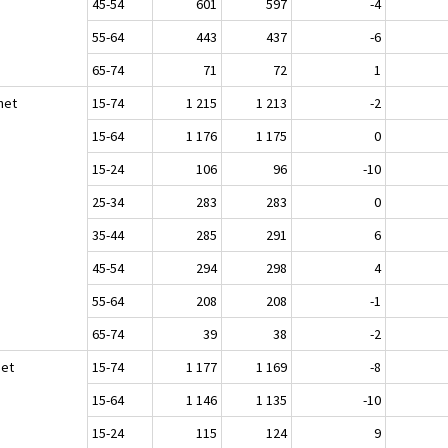
45-54
601
597
-4
55-64
443
437
-6
65-74
71
72
1
het
15-74
1 215
1 213
-2
15-64
1 176
1 175
0
15-24
106
96
-10
25-34
283
283
0
35-44
285
291
6
45-54
294
298
4
55-64
208
208
-1
65-74
39
38
-2
set
15-74
1 177
1 169
-8
15-64
1 146
1 135
-10
15-24
115
124
9