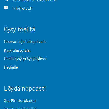
info@stat.fi
Kysy meiltä
Neuvonta ja tietopalvelu
Kysy tilastoista
Usein kysytyt kysymykset
Medialle
Löydä nopeasti
StatFin-tietokanta
Tilastotietokannat