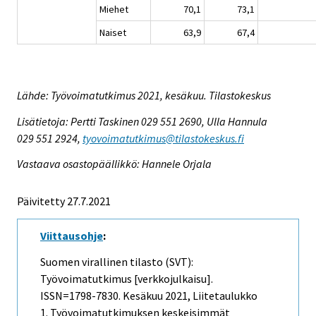
Miehet
70,1
73,1
Naiset
63,9
67,4
Lähde: Työvoimatutkimus 2021, kesäkuu. Tilastokeskus
Lisätietoja: Pertti Taskinen 029 551 2690, Ulla Hannula
029 551 2924,
tyovoimatutkimus@tilastokeskus.fi
Vastaava osastopäällikkö: Hannele Orjala
Päivitetty 27.7.2021
Viittausohje
:
Suomen virallinen tilasto (SVT):
Työvoimatutkimus [verkkojulkaisu].
ISSN=1798-7830.
Kesäkuu
2021, Liitetaulukko
1. Työvoimatutkimuksen keskeisimmät