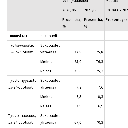
Vuosi/Kuukausi
Muutos
2020/06
2021/06
2020/06 - 20
Prosenttia,
Prosenttia,
Prosenttiyks
%
%
Tunnusluku
Sukupuoli
Työllisyysaste,
Sukupuolet
15-64-vuotiaat
yhteensä
72,8
75,8
Miehet
75,0
76,3
Naiset
70,6
75,2
Työttömyysaste,
Sukupuolet
15-74-vuotiaat
yhteensä
7,7
7,6
Miehet
7,5
8,3
Naiset
7,9
6,9
Työvoimaosuus,
Sukupuolet
15-74-vuotiaat
yhteensä
67,0
70,3