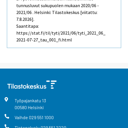
tunnusluvut sukupuolen mukaan 2020/06 -
2021/06 . Helsinki: Tilastokeskus [viitattu:
7.8.2026].
Saantitapa:
https://stat.fi/til/tyti/2021/06/tyti_2021_06_
2021-07-27_tau_001_fi.html
Työpajankatu
13
00580
Helsinki
Vaihde
029 551 1000
Tietopalvelu
029 551 2220