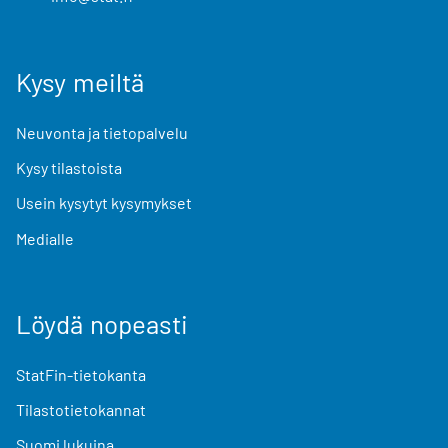
Kysy meiltä
Neuvonta ja tietopalvelu
Kysy tilastoista
Usein kysytyt kysymykset
Medialle
Löydä nopeasti
StatFin-tietokanta
Tilastotietokannat
Suomi lukuina