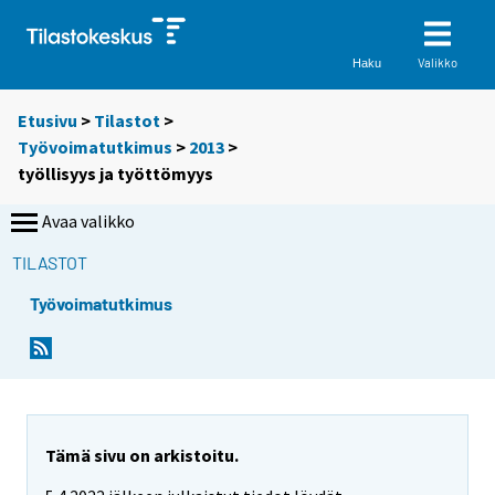
Valikko
Haku
Etusivu
>
Tilastot
>
Työvoimatutkimus
>
2013
>
työllisyys ja työttömyys
Avaa valikko
TILASTOT
Työvoimatutkimus
Tämä sivu on arkistoitu.