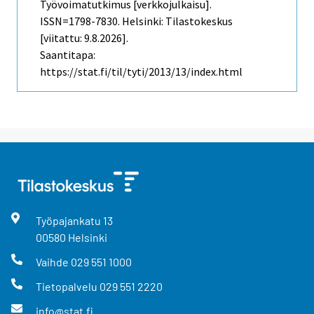
Työvoimatutkimus [verkkojulkaisu].
ISSN=1798-7830. Helsinki: Tilastokeskus
[viitattu: 9.8.2026].
Saantitapa:
https://stat.fi/til/tyti/2013/13/index.html
Työpajankatu
13
00580
Helsinki
Vaihde
029 551 1000
Tietopalvelu
029 551 2220
info@stat.fi