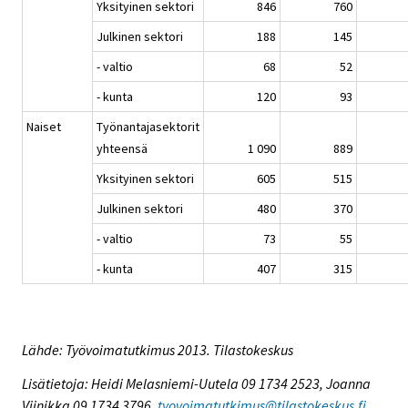
Yksityinen sektori
846
760
Julkinen sektori
188
145
- valtio
68
52
- kunta
120
93
Naiset
Työnantajasektorit
yhteensä
1 090
889
Yksityinen sektori
605
515
Julkinen sektori
480
370
- valtio
73
55
- kunta
407
315
Lähde: Työvoimatutkimus 2013. Tilastokeskus
Lisätietoja: Heidi Melasniemi-Uutela 09 1734 2523, Joanna
Viinikka 09 1734 3796,
tyovoimatutkimus@tilastokeskus.fi