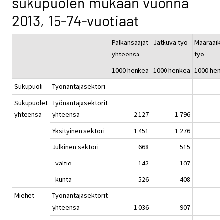
sukupuolen mukaan vuonna
2013, 15-74-vuotiaat
Palkansaajat
Jatkuva työ
Määräai
yhteensä
työ
1000 henkeä
1000 henkeä
1000 he
Sukupuoli
Työnantajasektori
Sukupuolet
Työnantajasektorit
yhteensä
yhteensä
2 127
1 796
Yksityinen sektori
1 451
1 276
Julkinen sektori
668
515
- valtio
142
107
- kunta
526
408
Miehet
Työnantajasektorit
yhteensä
1 036
907