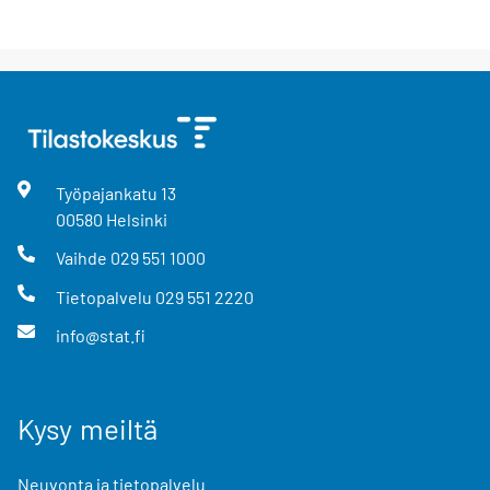
Työpajankatu
13
00580
Helsinki
Vaihde
029 551 1000
Tietopalvelu
029 551 2220
info@stat.fi
Kysy meiltä
Neuvonta ja tietopalvelu