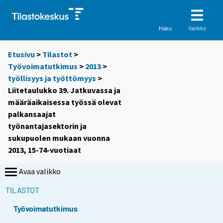
Valikko
Haku
Etusivu
>
Tilastot
>
Työvoimatutkimus
>
2013
>
työllisyys ja työttömyys
>
Liitetaulukko 39. Jatkuvassa ja
määräaikaisessa työssä olevat
palkansaajat
työnantajasektorin ja
sukupuolen mukaan vuonna
2013, 15-74-vuotiaat
Avaa valikko
TILASTOT
Työvoimatutkimus