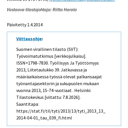
Vastaava tilastojohtaja: Riitta Harala
Päivitetty 1.4.2014
Viittausohje
:
Suomen virallinen tilasto (SVT):
Työvoimatutkimus [verkkojulkaisu].
ISSN=1798-7830.
Työllisyys Ja Työttömyys
2013, Liitetaulukko 39. Jatkuvassa ja
määräaikaisessa työssä olevat palkansaajat
työnantajasektorin ja sukupuolen mukaan
vuonna 2013, 15-74-vuotiaat . Helsinki:
Tilastokeskus [viitattu: 7.8.2026].
Saantitapa:
https://stat.fi/til/tyti/2013/13/tyti_2013_13_
2014-04-01_tau_039_fi.html