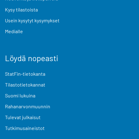
Kysy tilastoista
Usein kysytyt kysymykset
Medialle
Löydä nopeasti
StatFin-tietokanta
Tilastotietokannat
Suomi lukuina
Rahanarvonmuunnin
Tulevat julkaisut
Tutkimusaineistot