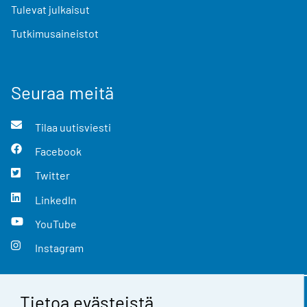
Tulevat julkaisut
Tutkimusaineistot
Seuraa meitä
Tilaa uutisviesti
Facebook
Twitter
LinkedIn
YouTube
Instagram
Tietoa evästeistä
Yhteystiedot