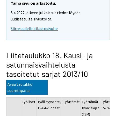
Tämä sivu on arkistoitu.
5.4.2022 jälkeen julkaistut tiedot löydät
uudistetulta sivustolta.
Siirry uudelle tilastosivulle
Liitetaulukko 18. Kausi- ja
satunnaisvaihtelusta
tasoitetut sarjat 2013/10
Avaa taulukko
suurempana
Työlliset
Työllisyysaste,
Työttömät
Työttömät
Työttömy
15-64-vuotiaat
työnhakijat
15-74-vuo
(TEM)