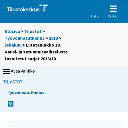
Valikko
Haku
Etusivu
>
Tilastot
>
Työvoimatutkimus
>
2013
>
lokakuu
> Liitetaulukko 18.
Kausi- ja satunnaisvaihtelusta
tasoitetut sarjat 2013/10
Avaa valikko
TILASTOT
Työvoimatutkimus