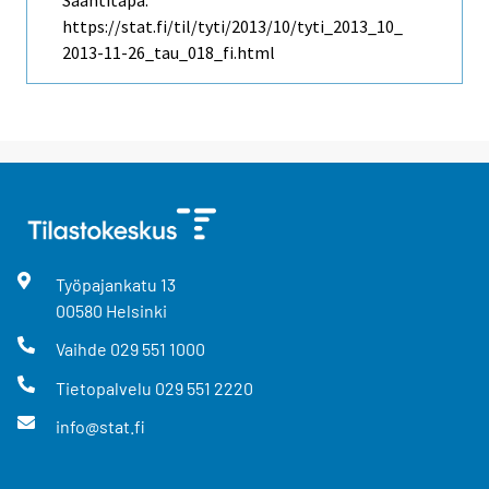
Saantitapa:
https://stat.fi/til/tyti/2013/10/tyti_2013_10_
2013-11-26_tau_018_fi.html
Työpajankatu
13
00580
Helsinki
Vaihde
029 551 1000
Tietopalvelu
029 551 2220
info@stat.fi