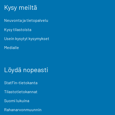
Kysy meiltä
Neuvonta ja tietopalvelu
Kysy tilastoista
Usein kysytyt kysymykset
Medialle
Löydä nopeasti
StatFin-tietokanta
Tilastotietokannat
Suomi lukuina
Rahanarvonmuunnin