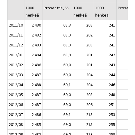
1000
Prosenttia, %
1000
1000
Prosentt
henkeä
henkeä
henkeä
2011/10
2 480
68,8
203
241
2011/11
2 482
68,9
202
241
2011/12
2 483
68,9
203
241
2012/01
2 484
68,9
201
242
2012/02
2 486
69,0
201
243
2012/03
2 487
69,0
204
244
2012/04
2 488
69,1
204
246
2012/05
2 487
69,0
203
248
2012/06
2 487
69,0
206
251
2012/07
2 486
69,1
213
253
2012/08
2 485
69,0
215
255
2012/09
2 482
69,0
213
259