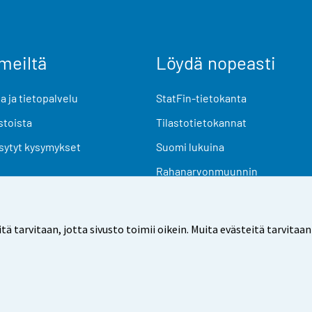
meiltä
Löydä nopeasti
 ja tietopalvelu
StatFin-tietokanta
stoista
Tilastotietokannat
sytyt kysymykset
Suomi lukuina
Rahanarvonmuunnin
Tulevat julkaisut
Tutkimusaineistot
arvitaan, jotta sivusto toimii oikein. Muita evästeitä tarvitaan
Käyttöehdot
Tietosuoja
Saavutettavuus
Tietoa sivu