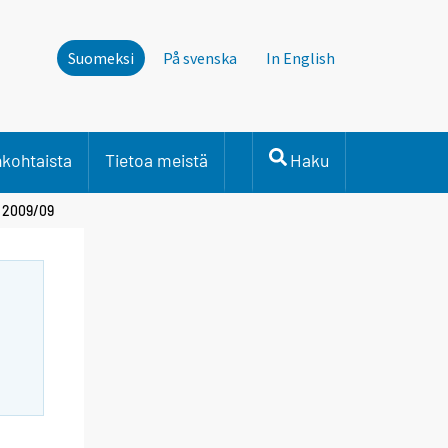
Suomeksi
På svenska
In English
nkohtaista
Tietoa meistä
Haku
- 2009/09