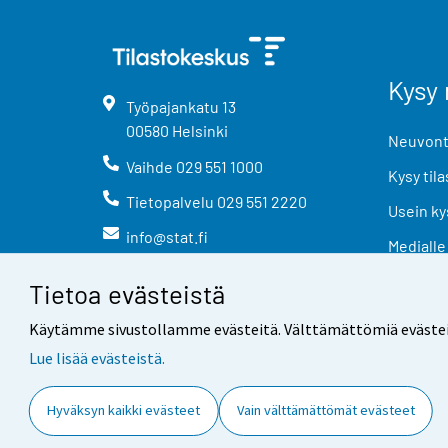
Kysy 
Työpajankatu
13
00580
Helsinki
Neuvonta
Vaihde
029 551 1000
Kysy tila
Tietopalvelu
029 551 2220
Usein ky
info@stat.fi
Medialle
Tietoa evästeistä
Käytämme sivustollamme evästeitä. Välttämättömiä evästeitä t
Lue lisää evästeistä.
Yhteystiedot
Palaute
Hyväksyn kaikki evästeet
Vain välttämättömät evästeet