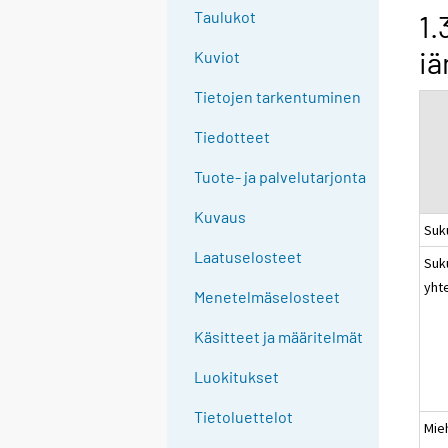
g
Taulukot
1.
t
iä
Kuviot
o
a
Tietojen tarkentuminen
n
o
Tiedotteet
t
Tuote- ja palvelutarjonta
h
e
Kuvaus
Suk
r
s
Laatuselosteet
Suk
e
yht
Menetelmäselosteet
r
v
Käsitteet ja määritelmät
i
c
Luokitukset
e
Tietoluettelot
.
Mie