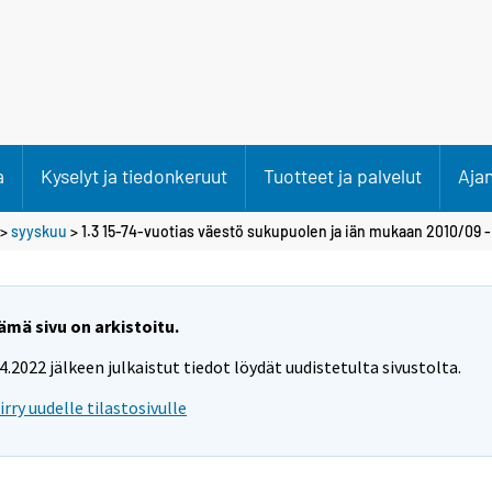
a
Kyselyt ja tiedonkeruut
Tuotteet ja palvelut
Aja
>
syyskuu
> 1.3 15-74-vuotias väestö sukupuolen ja iän mukaan 2010/09 
ämä sivu on arkistoitu.
.4.2022 jälkeen julkaistut tiedot löydät uudistetulta sivustolta.
iirry uudelle tilastosivulle