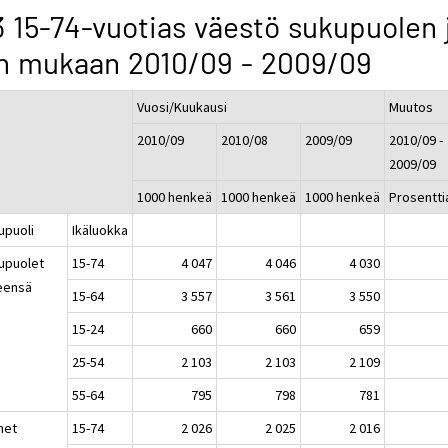
3 15-74-vuotias väestö sukupuolen 
n mukaan 2010/09 - 2009/09
Vuosi/Kuukausi
Muutos
2010/09
2010/08
2009/09
2010/09 -
2009/09
1000 henkeä
1000 henkeä
1000 henkeä
Prosentti
upuoli
Ikäluokka
upuolet
15-74
4 047
4 046
4 030
eensä
15-64
3 557
3 561
3 550
15-24
660
660
659
25-54
2 103
2 103
2 109
55-64
795
798
781
het
15-74
2 026
2 025
2 016