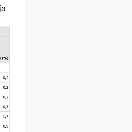
ja
a (%)
0,4
0,2
0,2
-0,3
1,7
0,5