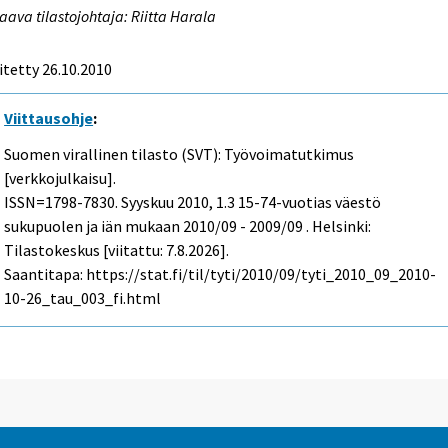
aava tilastojohtaja: Riitta Harala
itetty 26.10.2010
Viittausohje
:
Suomen virallinen tilasto (SVT): Työvoimatutkimus
[verkkojulkaisu].
ISSN=1798-7830.
Syyskuu
2010, 1.3 15-74-vuotias väestö
sukupuolen ja iän mukaan 2010/09 - 2009/09 . Helsinki:
Tilastokeskus [viitattu: 7.8.2026].
Saantitapa: https://stat.fi/til/tyti/2010/09/tyti_2010_09_2010-
10-26_tau_003_fi.html