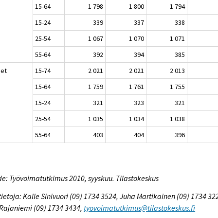
15-64
1 798
1 800
1 794
15-24
339
337
338
25-54
1 067
1 070
1 071
55-64
392
394
385
set
15-74
2 021
2 021
2 013
15-64
1 759
1 761
1 755
15-24
321
323
321
25-54
1 035
1 034
1 038
55-64
403
404
396
e: Työvoimatutkimus 2010, syyskuu. Tilastokeskus
tietoja: Kalle Sinivuori (09) 1734 3524, Juha Martikainen (09) 1734 32
 Rajaniemi (09) 1734 3434,
tyovoimatutkimus@tilastokeskus.fi