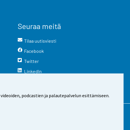
Seuraa meitä
Tilaa uutisviesti
Facebook
Twitter
LinkedIn
YouTube
Instagram
 videoiden, podcastien ja palautepalvelun esittämiseen.
stosta
Evästeasetukset