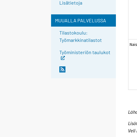
Lisätietoja
MUUALLA PALVELUSSA
Tilastokoulu:
Työmarkkinatilastot
Nai
Työministeriön taulukot
Lähd
Lisä
Veli