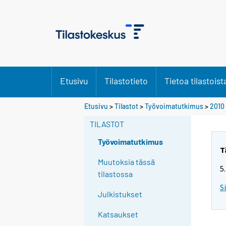
Etusivu
Tilastotieto
Tietoa tilastoist
Y
Etusivu
>
Tilastot
>
Työvoimatutkimus
>
2010
o
TILASTOT
u
a
Työvoimatutkimus
r
T
e
Muutoksia tässä
5
m
tilastossa
o
S
Julkistukset
v
i
Katsaukset
n