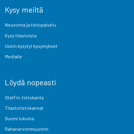
Kysy meiltä
Neuvonta ja tietopalvelu
Kysy tilastoista
Usein kysytyt kysymykset
Medialle
Löydä nopeasti
StatFin-tietokanta
Tilastotietokannat
Suomi lukuina
Rahanarvonmuunnin