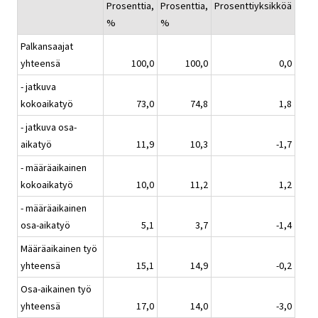
Prosenttia,
Prosenttia,
Prosenttiyksikköä
%
%
Palkansaajat
yhteensä
100,0
100,0
0,0
- jatkuva
kokoaikatyö
73,0
74,8
1,8
- jatkuva osa-
aikatyö
11,9
10,3
-1,7
- määräaikainen
kokoaikatyö
10,0
11,2
1,2
- määräaikainen
osa-aikatyö
5,1
3,7
-1,4
Määräaikainen työ
yhteensä
15,1
14,9
-0,2
Osa-aikainen työ
yhteensä
17,0
14,0
-3,0