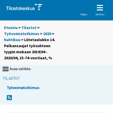
Valikko
Haku
Etusivu
>
Tilastot
>
Työvoimatutkimus
>
2020
>
huhtikuu
> Liitetaulukko 14.
Palkansaajat työsuhteen
tyypin mukaan 2019/04 -
2020/04, 15-74-vuotiaat, %
Avaa valikko
TILASTOT
Työvoimatutkimus