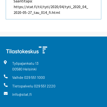
Saantitapa:
https://stat.fi/til/tyti/2020/04/tyti_2020_04_
2020-05-27_tau_014_fi.html
Työpajankatu
13
00580
Helsinki
Vaihde
029 551 1000
Tietopalvelu
029 551 2220
info@stat.fi