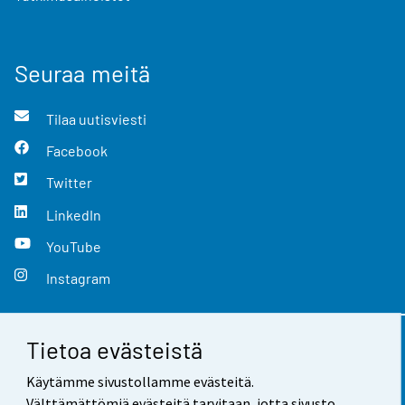
Seuraa meitä
Tilaa uutisviesti
Facebook
Twitter
LinkedIn
YouTube
Instagram
Tietoa evästeistä
Yhteystiedot
Käytämme sivustollamme evästeitä.
Palaute
Välttämättömiä evästeitä tarvitaan, jotta sivusto