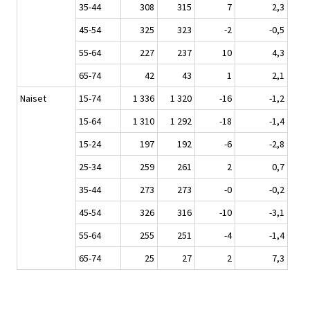
35-44
308
315
7
2,3
45-54
325
323
-2
-0,5
55-64
227
237
10
4,3
65-74
42
43
1
2,1
Naiset
15-74
1 336
1 320
-16
-1,2
15-64
1 310
1 292
-18
-1,4
15-24
197
192
-6
-2,8
25-34
259
261
2
0,7
35-44
273
273
-0
-0,2
45-54
326
316
-10
-3,1
55-64
255
251
-4
-1,4
65-74
25
27
2
7,3