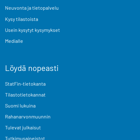
Neuvonta ja tietopalvelu
Kysy tilastoista
Usein kysytyt kysymykset
Medialle
Löydä nopeasti
StatFin-tietokanta
Tilastotietokannat
Suomi lukuina
Rahanarvonmuunnin
Tulevat julkaisut
Tutkimusaineistot