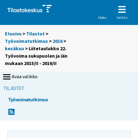
Valikko
Haku
Etusivu
>
Tilastot
>
Työvoimatutkimus
>
2016
>
kesäkuu
> Liitetaulukko 22.
Työvoima sukupuolen ja iän
mukaan 2015/II - 2016/II
Avaa valikko
TILASTOT
Työvoimatutkimus