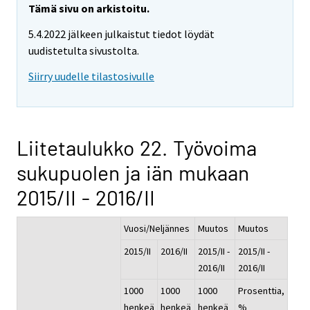
Tämä sivu on arkistoitu.
5.4.2022 jälkeen julkaistut tiedot löydät
uudistetulta sivustolta.
Siirry uudelle tilastosivulle
Liitetaulukko 22. Työvoima
sukupuolen ja iän mukaan
2015/II - 2016/II
Vuosi/Neljännes
Muutos
Muutos
2015/II
2016/II
2015/II -
2015/II -
2016/II
2016/II
1000
1000
1000
Prosenttia,
henkeä
henkeä
henkeä
%