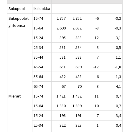
Sukupuoli
Ikäluokka
Sukupuolet
15-74
2 757
2 752
-6
-0,2
yhteensä
15-64
2 690
2 682
-8
-0,3
15-24
395
383
-12
-3,1
25-34
581
584
3
0,5
35-44
581
588
7
1,1
45-54
651
639
-12
-1,8
55-64
482
488
6
1,3
65-74
67
70
3
4,1
Miehet
15-74
1 421
1 432
11
0,7
15-64
1 380
1 389
10
0,7
15-24
198
191
-7
-3,4
25-34
322
323
1
0,4