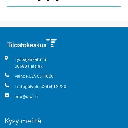
Työpajankatu
13
00580
Helsinki
Vaihde
029 551 1000
Tietopalvelu
029 551 2220
info@stat.fi
Kysy meiltä