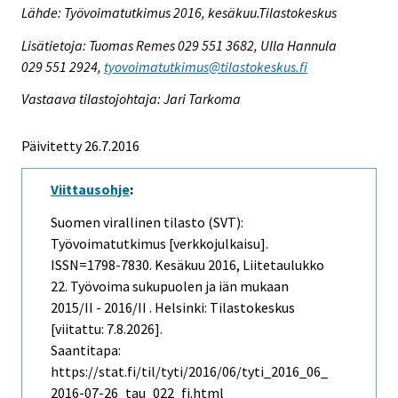
Lähde: Työvoimatutkimus 2016, kesäkuu.Tilastokeskus
Lisätietoja: Tuomas Remes 029 551 3682, Ulla Hannula
029 551 2924,
tyovoimatutkimus@tilastokeskus.fi
Vastaava tilastojohtaja: Jari Tarkoma
Päivitetty 26.7.2016
Viittausohje
:
Suomen virallinen tilasto (SVT):
Työvoimatutkimus [verkkojulkaisu].
ISSN=1798-7830.
Kesäkuu
2016, Liitetaulukko
22. Työvoima sukupuolen ja iän mukaan
2015/II - 2016/II . Helsinki: Tilastokeskus
[viitattu: 7.8.2026].
Saantitapa:
https://stat.fi/til/tyti/2016/06/tyti_2016_06_
2016-07-26_tau_022_fi.html