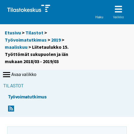
Valikko
Haku
Etusivu
>
Tilastot
>
Työvoimatutkimus
>
2019
>
maaliskuu
> Liitetaulukko 15.
Työttömät sukupuolen ja iän
mukaan 2018/03 - 2019/03
Avaa valikko
TILASTOT
Työvoimatutkimus