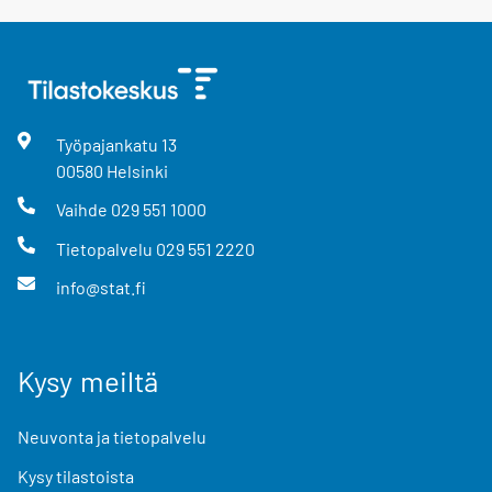
Työpajankatu
13
00580
Helsinki
Vaihde
029 551 1000
Tietopalvelu
029 551 2220
info@stat.fi
Kysy meiltä
Neuvonta ja tietopalvelu
Kysy tilastoista