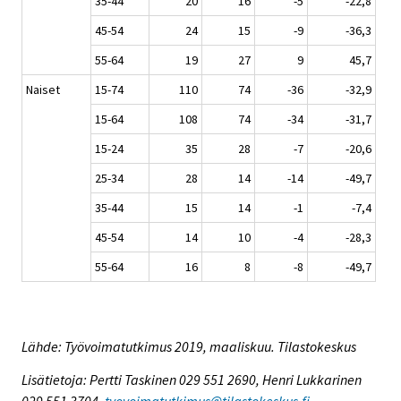
35-44
20
16
-5
-22,8
45-54
24
15
-9
-36,3
55-64
19
27
9
45,7
Naiset
15-74
110
74
-36
-32,9
15-64
108
74
-34
-31,7
15-24
35
28
-7
-20,6
25-34
28
14
-14
-49,7
35-44
15
14
-1
-7,4
45-54
14
10
-4
-28,3
55-64
16
8
-8
-49,7
Lähde: Työvoimatutkimus 2019, maaliskuu. Tilastokeskus
Lisätietoja: Pertti Taskinen 029 551 2690, Henri Lukkarinen
029 551 3704,
tyovoimatutkimus@tilastokeskus.fi