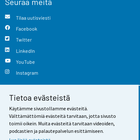
Seuraa meitä
Tilaa uutisviesti
Facebook
Twitter
LinkedIn
YouTube
Instagram
Tietoa evästeistä
Yhteystiedot
Käytämme sivustollamme evästeitä.
Palaute
Välttämättömiä evästeitä tarvitaan, jotta sivusto
toimii oikein. Muita evästeitä tarvitaan videoiden,
Käyttöehdot
podcastien ja palautepalvelun esittämiseen.
Tietosuoja