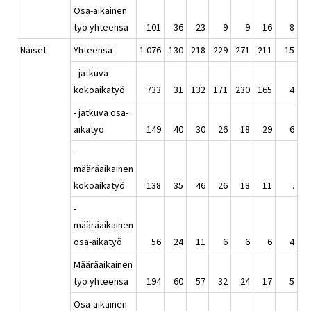
Osa-aikainen
työ yhteensä
101
36
23
9
9
16
8
Naiset
Yhteensä
1 076
130
218
229
271
211
15
- jatkuva
kokoaikatyö
733
31
132
171
230
165
4
- jatkuva osa-
aikatyö
149
40
30
26
18
29
6
-
määräaikainen
kokoaikatyö
138
35
46
26
18
11
.
-
määräaikainen
osa-aikatyö
56
24
11
6
6
6
4
Määräaikainen
työ yhteensä
194
60
57
32
24
17
5
Osa-aikainen