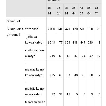
15-
15-
25-
35-
45-
55-
65-
74
24
34
44
54
64
74
Sukupuoli
Sukupuolet
Yhteensä
2 090
241
473
470
509
368
29
yhteensä
- jatkuva
kokoaikatyö
1 549
77
329
388
447
299
9
- jatkuva osa-
aikatyö
219
63
46
32
24
42
12
-
määräaikainen
kokoaikatyö
235
63
82
40
29
18
2
-
määräaikainen
osa-aikatyö
87
38
17
9
9
9
6
Määräaikainen