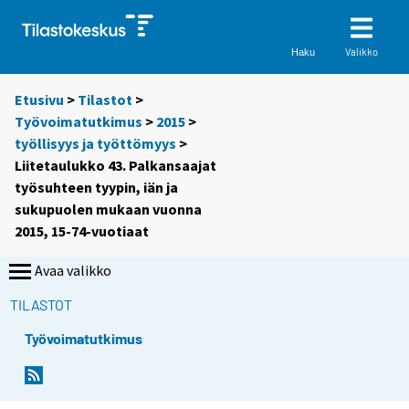
Valikko
Haku
Etusivu
>
Tilastot
>
Työvoimatutkimus
>
2015
>
työllisyys ja työttömyys
>
Liitetaulukko 43. Palkansaajat
työsuhteen tyypin, iän ja
sukupuolen mukaan vuonna
2015, 15-74-vuotiaat
Avaa valikko
TILASTOT
Työvoimatutkimus