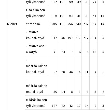
työ yhteensä
322
101
99
49
38
27
8
Osa-aikainen
työ yhteensä
306
101
63
41
33
51
18
Miehet
Yhteensä
1 015
111
256
240
237
157
14
- jatkuva
kokoaikatyö
817
46
197
217
217
134
5
- jatkuva osa-
aikatyö
71
23
17
6
6
13
5
-
määräaikainen
kokoaikatyö
97
28
36
14
11
7
.
-
määräaikainen
osa-aikatyö
30
14
6
3
3
3
2
Määräaikainen
työ yhteensä
127
42
42
17
14
9
3