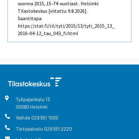
vuonna 2015, 15-74-vuotiaat . Helsinki:
Tilastokeskus [viitattu: 9.8.2026].
Saantitapa:
https://stat.fi/til/tyti/2015/13/tyti_2015_13_
2016-04-12_tau_043_fi.html
Työpajankatu
13
00580
Helsinki
Vaihde
029 551 1000
Tietopalvelu
029 551 2220