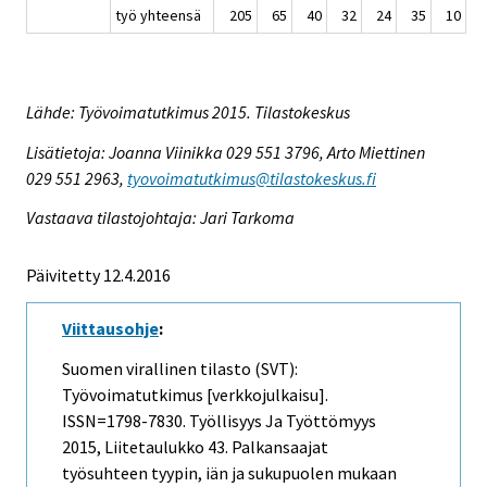
työ yhteensä
205
65
40
32
24
35
10
Lähde: Työvoimatutkimus 2015. Tilastokeskus
Lisätietoja: Joanna Viinikka 029 551 3796, Arto Miettinen
029 551 2963,
tyovoimatutkimus@tilastokeskus.fi
Vastaava tilastojohtaja: Jari Tarkoma
Päivitetty 12.4.2016
Viittausohje
:
Suomen virallinen tilasto (SVT):
Työvoimatutkimus [verkkojulkaisu].
ISSN=1798-7830.
Työllisyys Ja Työttömyys
2015, Liitetaulukko 43. Palkansaajat
työsuhteen tyypin, iän ja sukupuolen mukaan