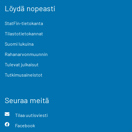
Löydä nopeasti
StatFin-tietokanta
Tilastotietokannat
Suomi lukuina
Rahanarvonmuunnin
Tulevat julkaisut
Tutkimusaineistot
Seuraa meitä
Tilaa uutisviesti
Facebook