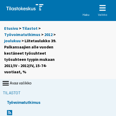
Valikko
Haku
Etusivu
>
Tilastot
>
Työvoimatutkimus
>
2012
>
joulukuu
> Liitetaulukko 39.
Palkansaajien alle vuoden
kestäneet työsuhteet
työsuhteen tyypin mukaan
2011/IV - 2012/IV, 15-74-
vuotiaat, %
Avaa valikko
TILASTOT
Työvoimatutkimus