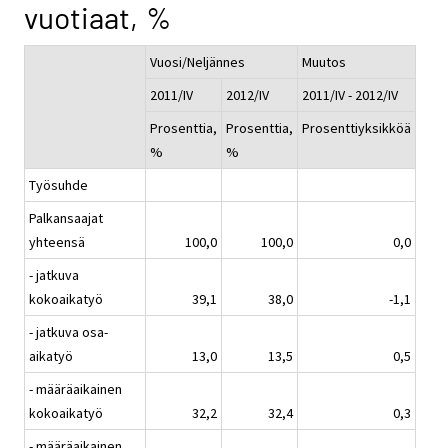
vuotiaat, %
Vuosi/Neljännes
Muutos
2011/IV
2012/IV
2011/IV - 2012/IV
Prosenttia,
Prosenttia,
Prosenttiyksikköä
%
%
Työsuhde
Palkansaajat
yhteensä
100,0
100,0
0,0
- jatkuva
kokoaikatyö
39,1
38,0
-1,1
- jatkuva osa-
aikatyö
13,0
13,5
0,5
- määräaikainen
kokoaikatyö
32,2
32,4
0,3
- määräaikainen