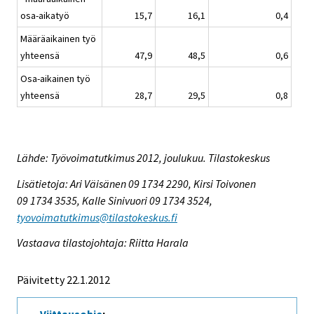
osa-aikatyö
15,7
16,1
0,4
Määräaikainen työ
yhteensä
47,9
48,5
0,6
Osa-aikainen työ
yhteensä
28,7
29,5
0,8
Lähde: Työvoimatutkimus 2012, joulukuu. Tilastokeskus
Lisätietoja: Ari Väisänen 09 1734 2290, Kirsi Toivonen
09 1734 3535, Kalle Sinivuori 09 1734 3524,
tyovoimatutkimus@tilastokeskus.fi
Vastaava tilastojohtaja: Riitta Harala
Päivitetty 22.1.2012