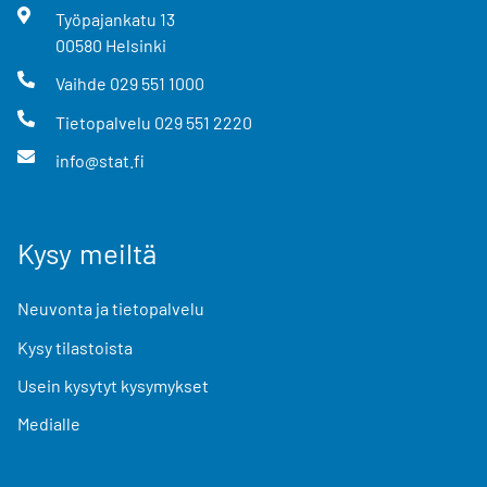
Työpajankatu
13
00580
Helsinki
Vaihde
029 551 1000
Tietopalvelu
029 551 2220
info@stat.fi
Kysy meiltä
Neuvonta ja tietopalvelu
Kysy tilastoista
Usein kysytyt kysymykset
Medialle