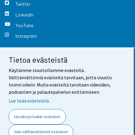
Twitter
LinkedIn
YouTube
Instagram
Tietoa evästeistä
Yhteystiedot
Käytämme sivustollamme evästeitä.
Palaute
Välttämättömiä evästeitä tarvitaan, jotta sivusto
toimii oikein. Muita evästeitä tarvitaan videoiden,
Käyttöehdot
podcastien ja palautepalvelun esittämiseen.
Tietosuoja
Lue lisää evästeistä.
Saavutettavuus
Hyväksyn kaikki evästeet
Tietoa sivustosta
Vain välttämättömät evästeet
Evästeasetukset