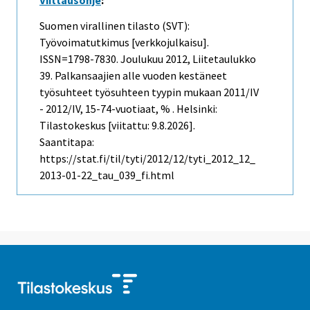
Viittausohje
:
Suomen virallinen tilasto (SVT):
Työvoimatutkimus [verkkojulkaisu].
ISSN=1798-7830.
Joulukuu
2012, Liitetaulukko
39. Palkansaajien alle vuoden kestäneet
työsuhteet työsuhteen tyypin mukaan 2011/IV
- 2012/IV, 15-74-vuotiaat, % . Helsinki:
Tilastokeskus [viitattu: 9.8.2026].
Saantitapa:
https://stat.fi/til/tyti/2012/12/tyti_2012_12_
2013-01-22_tau_039_fi.html