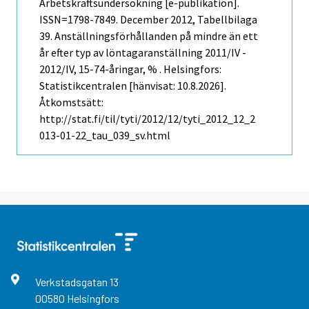
Arbetskraftsundersökning [e-publikation].
ISSN=1798-7849.
December
2012, Tabellbilaga
39. Anställningsförhållanden på mindre än ett
år efter typ av löntagaranställning 2011/IV -
2012/IV, 15-74-åringar, % . Helsingfors:
Statistikcentralen [hänvisat: 10.8.2026].
Åtkomstsätt:
http://stat.fi/til/tyti/2012/12/tyti_2012_12_2
013-01-22_tau_039_sv.html
Verkstadsgatan
13
00580
Helsingfors