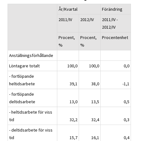
År/Kvartal
Förändring
2011/IV
2012/IV
2011/IV -
2012/IV
Procent,
Procent,
Procentenhet
%
%
Anställningsförhållande
Löntagare totalt
100,0
100,0
0,0
- fortlöpande
heltidsarbete
39,1
38,0
-1,1
- fortlöpande
deltidsarbete
13,0
13,5
0,5
- heltidsarbete för viss
tid
32,2
32,4
0,3
- deltidsarbete för viss
tid
15,7
16,1
0,4