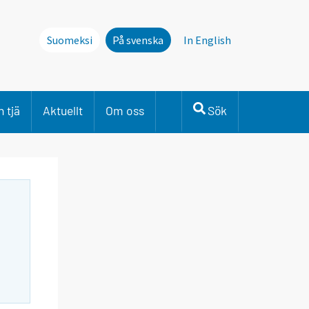
Suomeksi
På svenska
In English
 tjä
Aktuellt
Om oss
Sök