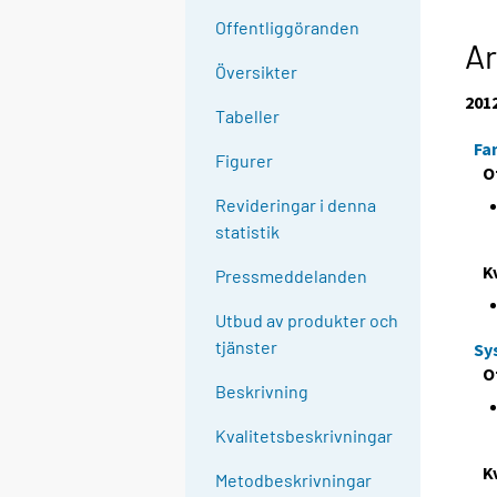
Offentliggöranden
Ar
Översikter
201
Tabeller
Fa
Figurer
O
Revideringar i denna
statistik
K
Pressmeddelanden
Utbud av produkter och
tjänster
Sy
O
Beskrivning
Kvalitetsbeskrivningar
K
Metodbeskrivningar