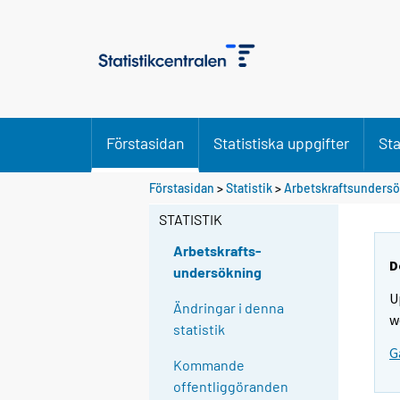
Förstasidan
Statistiska uppgifter
Sta
Förstasidan
>
Statistik
>
Arbetskraftsunders
STATISTIK
Arbetskrafts-
D
undersökning
U
Ändringar i denna
w
statistik
G
Kommande
offentliggöranden