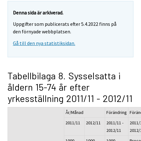
Denna sida är arkiverad.
Uppgifter som publicerats efter 5.4.2022 finns på
den förnyade webbplatsen.
Gå till den nya statistiksidan.
Tabellbilaga 8. Sysselsatta i
åldern 15-74 år efter
yrkesställning 2011/11 - 2012/11
År/Månad
Förändring
Förän
2011/11
2012/11
2011/11 -
2011/1
2012/11
2012/
1000
1000
1000
Proce