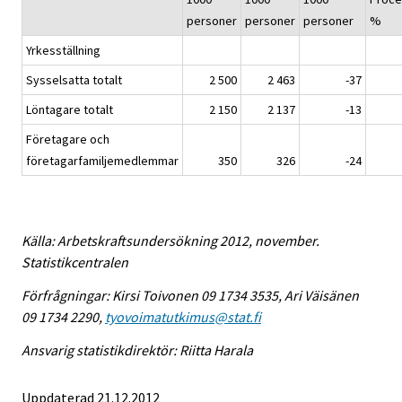
personer
personer
personer
%
Yrkesställning
Sysselsatta totalt
2 500
2 463
-37
Löntagare totalt
2 150
2 137
-13
Företagare och
företagarfamiljemedlemmar
350
326
-24
Källa: Arbetskraftsundersökning 2012, november.
Statistikcentralen
Förfrågningar: Kirsi Toivonen 09 1734 3535, Ari Väisänen
09 1734 2290,
tyovoimatutkimus@stat.fi
Ansvarig statistikdirektör: Riitta Harala
Uppdaterad 21.12.2012