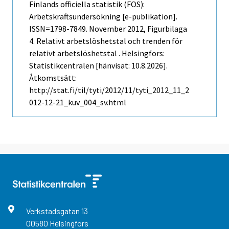
Finlands officiella statistik (FOS):
Arbetskraftsundersökning [e-publikation].
ISSN=1798-7849.
November
2012, Figurbilaga
4. Relativt arbetslöshetstal och trenden för
relativt arbetslöshetstal . Helsingfors:
Statistikcentralen [hänvisat: 10.8.2026].
Åtkomstsätt:
http://stat.fi/til/tyti/2012/11/tyti_2012_11_2
012-12-21_kuv_004_sv.html
Verkstadsgatan
13
00580
Helsingfors