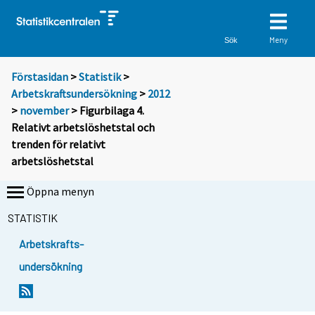
Meny
Sök
Förstasidan
>
Statistik
>
Arbetskraftsundersökning
>
2012
>
november
> Figurbilaga 4.
Relativt arbetslöshetstal och
trenden för relativt
arbetslöshetstal
Öppna menyn
STATISTIK
Arbetskrafts-
undersökning