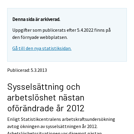
u
u
u
a
a
a
r
r
r
e
e
Denna sida är arkiverad.
m
m
e
Uppgifter som publicerats efter 5.4.2022 finns på
o
o
m
v
v
den förnyade webbplatsen.
o
i
i
v
Gå till den nya statistiksidan.
n
n
i
g
g
t
t
n
o
o
g
Publicerad: 5.3.2013
a
a
t
n
n
o
Sysselsättning och
o
o
a
t
t
arbetslöshet nästan
h
h
n
e
e
o
oförändrade år 2012
r
r
t
s
s
h
Enligt Statistikcentralens arbetskraftsundersökning
e
e
e
avtog ökningen av sysselsättningen år 2012.
r
r
v
v
r
Arbetslöshetssituationen var däremot nästan