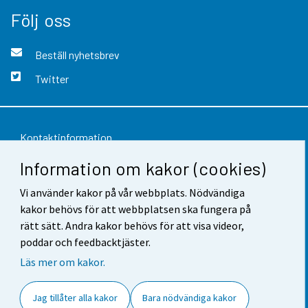
Följ oss
Beställ nyhetsbrev
Twitter
Kontaktinformation
Information om kakor (cookies)
Respons
Vi använder kakor på vår webbplats. Nödvändiga
Användarvillkor
kakor behövs för att webbplatsen ska fungera på
Dataskydd
rätt sätt. Andra kakor behövs för att visa videor,
poddar och feedbacktjäster.
Tillgänglighet
Läs mer om kakor.
Information om webbplatsen
Jag tillåter alla kakor
Bara nödvändiga kakor
Cookie-inställningar