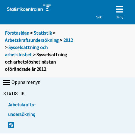
Meny
Sök
Förstasidan
>
Statistik
>
Arbetskraftsundersökning
>
2012
>
Sysselsättning och
arbetslöshet
> Sysselsättning
och arbetslöshet nästan
oförändrade år 2012
Öppna menyn
STATISTIK
Arbetskrafts-
undersökning
Y
Y
Y
o
o
o