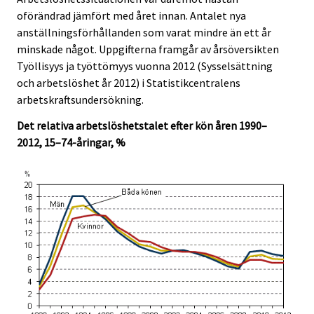
i
i
s
oförändrad jämfört med året innan. Antalet nya
c
c
e
anställningsförhållanden som varat mindre än ett år
e
e
r
minskade något. Uppgifterna framgår av årsöversikten
.
.
v
Työllisyys ja työttömyys vuonna 2012 (Sysselsättning
i
och arbetslöshet år 2012) i Statistikcentralens
c
arbetskraftsundersökning.
e
Det relativa arbetslöshetstalet efter kön åren 1990–
.
2012, 15–74-åringar, %