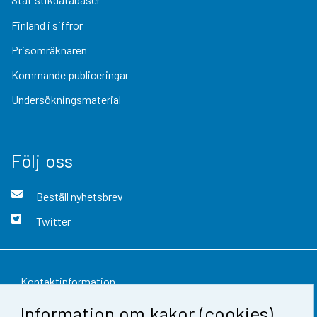
Finland i siffror
Prisomräknaren
Kommande publiceringar
Undersökningsmaterial
Följ oss
Beställ nyhetsbrev
Twitter
Kontaktinformation
Information om kakor (cookies)
Respons