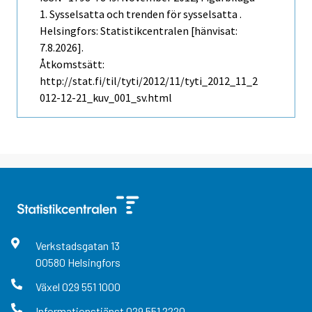
1. Sysselsatta och trenden för sysselsatta .
Helsingfors: Statistikcentralen [hänvisat:
7.8.2026].
Åtkomstsätt:
http://stat.fi/til/tyti/2012/11/tyti_2012_11_2
012-12-21_kuv_001_sv.html
Verkstadsgatan
13
00580
Helsingfors
Växel
029 551 1000
Informationstjänst
029 551 2220