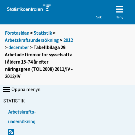
Meny
Sök
Förstasidan
>
Statistik
>
Arbetskraftsundersökning
>
2012
>
december
> Tabellbilaga 29.
Arbetade timmar för sysselsatta
i åldern 15-74 år efter
näringsgren (TOL 2008) 2011/IV -
2012/IV
Öppna menyn
STATISTIK
Arbetskrafts-
undersökning