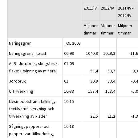
2011/IV
2012/IV
2011/IV -
2012/IV
Miljoner
Miljoner
Miljoner
timmar
timmar
timmar
Näringsgren
TOL 2008
Näringsgrenar totalt
00-99
1040,9
1029,3
-11,6
A, B Jordbruk, skogsbruk,
01-09
fiske; utvinning av mineral
53,4
53,7
0,3
Jordbruk
01
39,8
39,4
-0,4
C Tillverkning
10-33
158,4
153,4
-5,0
Livsmedelsframställning,
10-15
textilvarutillverkning och
tillverkning av kläder
22,5
21,2
-1,3
Sågning, pappers- och
16-18
pappersvarutillverkning,