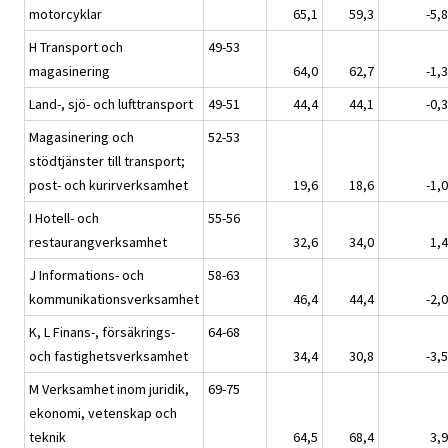
motorcyklar
65,1
59,3
-5,8
H Transport och
49-53
magasinering
64,0
62,7
-1,3
Land-, sjö- och lufttransport
49-51
44,4
44,1
-0,3
Magasinering och
52-53
stödtjänster till transport;
post- och kurirverksamhet
19,6
18,6
-1,0
I Hotell- och
55-56
restaurangverksamhet
32,6
34,0
1,4
J Informations- och
58-63
kommunikationsverksamhet
46,4
44,4
-2,0
K, L Finans-, försäkrings-
64-68
och fastighetsverksamhet
34,4
30,8
-3,5
M Verksamhet inom juridik,
69-75
ekonomi, vetenskap och
teknik
64,5
68,4
3,9