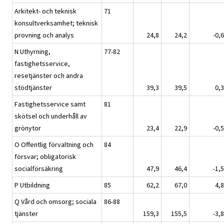
Arkitekt- och teknisk
71
konsultverksamhet; teknisk
provning och analys
24,8
24,2
-0,6
N Uthyrning,
77-82
fastighetsservice,
resetjänster och andra
stödtjänster
39,3
39,5
0,3
Fastighetsservice samt
81
skötsel och underhåll av
grönytor
23,4
22,9
-0,5
O Offentlig förvaltning och
84
försvar; obligatorisk
socialförsäkring
47,9
46,4
-1,5
P Utbildning
85
62,2
67,0
4,8
Q Vård och omsorg; sociala
86-88
tjänster
159,3
155,5
-3,8