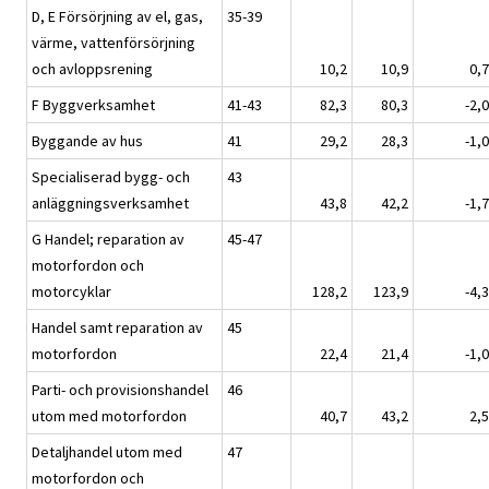
D, E Försörjning av el, gas,
35-39
värme, vattenförsörjning
och avloppsrening
10,2
10,9
0,7
F Byggverksamhet
41-43
82,3
80,3
-2,0
Byggande av hus
41
29,2
28,3
-1,0
Specialiserad bygg- och
43
anläggningsverksamhet
43,8
42,2
-1,7
G Handel; reparation av
45-47
motorfordon och
motorcyklar
128,2
123,9
-4,3
Handel samt reparation av
45
motorfordon
22,4
21,4
-1,0
Parti- och provisionshandel
46
utom med motorfordon
40,7
43,2
2,5
Detaljhandel utom med
47
motorfordon och