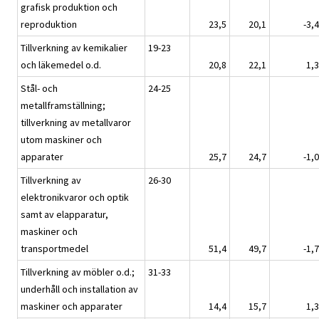
grafisk produktion och
reproduktion
23,5
20,1
-3,4
Tillverkning av kemikalier
19-23
och läkemedel o.d.
20,8
22,1
1,3
Stål- och
24-25
metallframställning;
tillverkning av metallvaror
utom maskiner och
apparater
25,7
24,7
-1,0
Tillverkning av
26-30
elektronikvaror och optik
samt av elapparatur,
maskiner och
transportmedel
51,4
49,7
-1,7
Tillverkning av möbler o.d.;
31-33
underhåll och installation av
maskiner och apparater
14,4
15,7
1,3