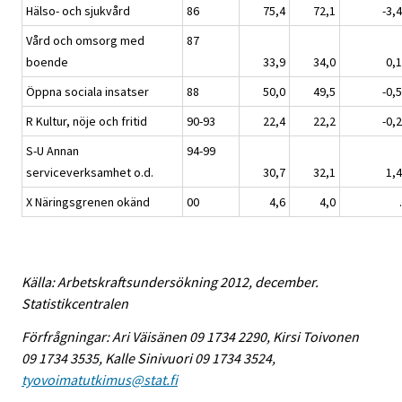
Hälso- och sjukvård
86
75,4
72,1
-3,4
Vård och omsorg med
87
boende
33,9
34,0
0,1
Öppna sociala insatser
88
50,0
49,5
-0,5
R Kultur, nöje och fritid
90-93
22,4
22,2
-0,2
S-U Annan
94-99
serviceverksamhet o.d.
30,7
32,1
1,4
X Näringsgrenen okänd
00
4,6
4,0
.
Källa: Arbetskraftsundersökning 2012, december.
Statistikcentralen
Förfrågningar: Ari Väisänen 09 1734 2290, Kirsi Toivonen
09 1734 3535, Kalle Sinivuori 09 1734 3524,
tyovoimatutkimus@stat.fi