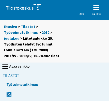
Valikko
Haku
Etusivu
>
Tilastot
>
Työvoimatutkimus
>
2012
>
joulukuu
> Liitetaulukko 29.
Työllisten tehdyt työtunnit
toimialoittain (TOL 2008)
2011/IV - 2012/IV, 15-74-vuotiaat
Avaa valikko
TILASTOT
Työvoimatutkimus