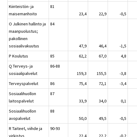
Kiinteistön- ja
81
maisemanhoito
23,4
22,9
-0,5
O Julkinen hallinto ja
84
maanpuolustus;
pakollinen
sosiaalivakuutus
47,9
46,4
-1,5
P Koulutus
85
62,2
67,0
4,8
Q Terveys- ja
86-88
sosiaalipalvelut
159,3
155,5
-3,8
Terveyspalvelut
86
75,4
72,1
-3,4
Sosiaalihuollon
87
laitospalvelut
33,9
34,0
0,1
Sosiaalihuollon
88
avopalvelut
50,0
49,5
-0,5
R Taiteet, viihde ja
90-93
virkistys
22,4
22,2
-0,2