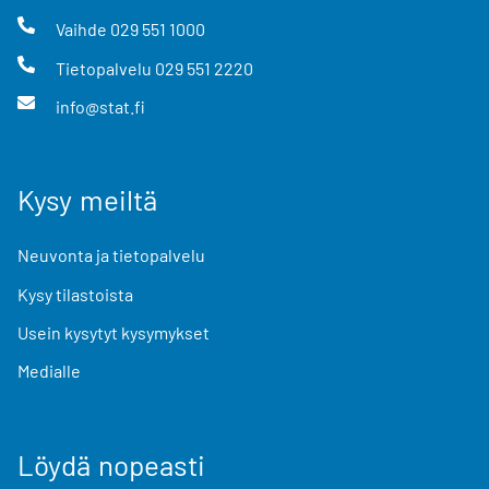
Vaihde
029 551 1000
Tietopalvelu
029 551 2220
info@stat.fi
Kysy meiltä
Neuvonta ja tietopalvelu
Kysy tilastoista
Usein kysytyt kysymykset
Medialle
Löydä nopeasti