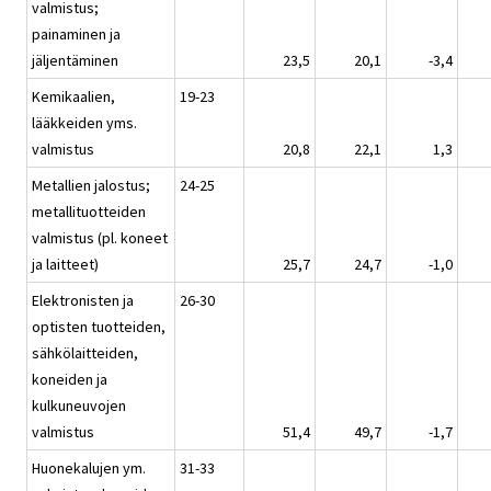
valmistus;
painaminen ja
jäljentäminen
23,5
20,1
-3,4
Kemikaalien,
19-23
lääkkeiden yms.
valmistus
20,8
22,1
1,3
Metallien jalostus;
24-25
metallituotteiden
valmistus (pl. koneet
ja laitteet)
25,7
24,7
-1,0
Elektronisten ja
26-30
optisten tuotteiden,
sähkölaitteiden,
koneiden ja
kulkuneuvojen
valmistus
51,4
49,7
-1,7
Huonekalujen ym.
31-33