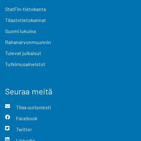
StatFin-tietokanta
Tilastotietokannat
Suomi lukuina
Rahanarvonmuunnin
Tulevat julkaisut
Tutkimusaineistot
Seuraa meitä
Tilaa uutisviesti
Facebook
Twitter
LinkedIn