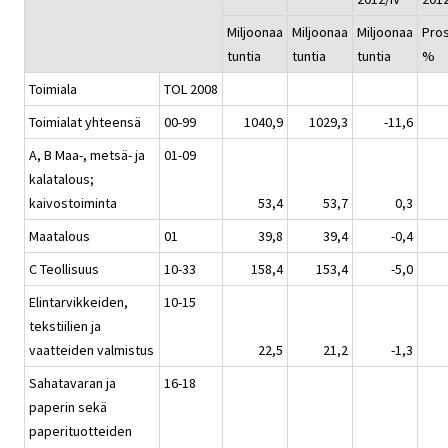
Miljoonaa
Miljoonaa
Miljoonaa
Pros
tuntia
tuntia
tuntia
%
Toimiala
TOL 2008
Toimialat yhteensä
00-99
1040,9
1029,3
-11,6
A, B Maa-, metsä- ja
01-09
kalatalous;
kaivostoiminta
53,4
53,7
0,3
Maatalous
01
39,8
39,4
-0,4
C Teollisuus
10-33
158,4
153,4
-5,0
Elintarvikkeiden,
10-15
tekstiilien ja
vaatteiden valmistus
22,5
21,2
-1,3
Sahatavaran ja
16-18
paperin sekä
paperituotteiden