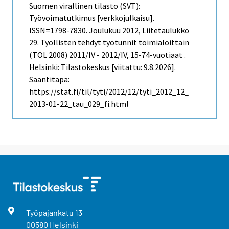
Suomen virallinen tilasto (SVT):
Työvoimatutkimus [verkkojulkaisu].
ISSN=1798-7830.
Joulukuu
2012, Liitetaulukko
29. Työllisten tehdyt työtunnit toimialoittain
(TOL 2008) 2011/IV - 2012/IV, 15-74-vuotiaat .
Helsinki: Tilastokeskus [viitattu: 9.8.2026].
Saantitapa:
https://stat.fi/til/tyti/2012/12/tyti_2012_12_
2013-01-22_tau_029_fi.html
Työpajankatu
13
00580
Helsinki