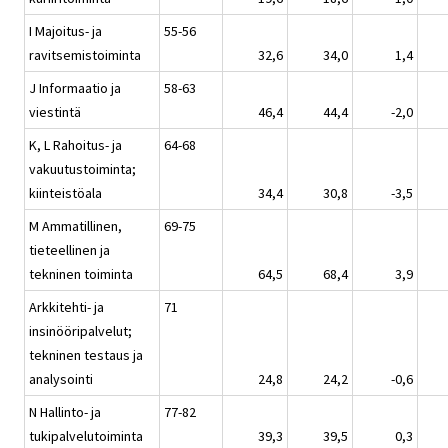
I Majoitus- ja
55-56
ravitsemistoiminta
32,6
34,0
1,4
J Informaatio ja
58-63
viestintä
46,4
44,4
-2,0
K, L Rahoitus- ja
64-68
vakuutustoiminta;
kiinteistöala
34,4
30,8
-3,5
M Ammatillinen,
69-75
tieteellinen ja
tekninen toiminta
64,5
68,4
3,9
Arkkitehti- ja
71
insinööripalvelut;
tekninen testaus ja
analysointi
24,8
24,2
-0,6
N Hallinto- ja
77-82
tukipalvelutoiminta
39,3
39,5
0,3