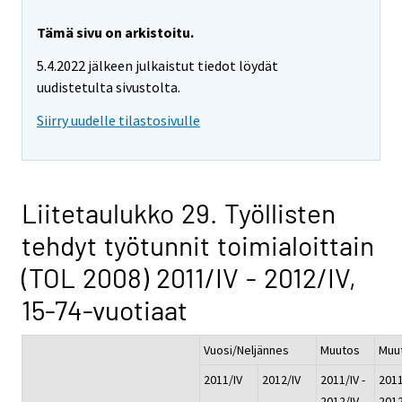
Tämä sivu on arkistoitu.
5.4.2022 jälkeen julkaistut tiedot löydät
uudistetulta sivustolta.
Siirry uudelle tilastosivulle
Liitetaulukko 29. Työllisten
tehdyt työtunnit toimialoittain
(TOL 2008) 2011/IV - 2012/IV,
15-74-vuotiaat
Vuosi/Neljännes
Muutos
Muu
2011/IV
2012/IV
2011/IV -
2011
2012/IV
2012