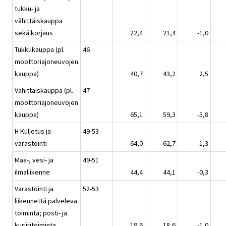
tukku- ja
vähittäiskauppa
sekä korjaus
22,4
21,4
-1,0
Tukkukauppa (pl.
46
moottoriajoneuvojen
kauppa)
40,7
43,2
2,5
Vähittäiskauppa (pl.
47
moottoriajoneuvojen
kauppa)
65,1
59,3
-5,8
H Kuljetus ja
49-53
varastointi
64,0
62,7
-1,3
Maa-, vesi- ja
49-51
ilmaliikenne
44,4
44,1
-0,3
Varastointi ja
52-53
liikennettä palveleva
toiminta; posti- ja
kuriiritoiminta
19,6
18,6
-1,0