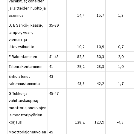
valmistus; koneiden
ja laitteiden huolto ja
asennus
14,4
15,7
1,3
D, E Sähkö-, kaasu-,
35-39
lämpö-, vesi-,
viemäri- ja
jätevesihuolto
10,2
10,9
0,7
F Rakentaminen
41-43
82,3
80,3
-2,0
Talonrakentaminen
41
29,2
28,3
-1,0
Erikoistunut
43
rakennustoiminta
43,8
42,2
-1,7
G Tukku- ja
45-47
vähittäiskauppa;
moottoriajoneuvojen
ja moottoripyörien
korjaus
128,2
123,9
-4,3
Moottoriajoneuvojen
45