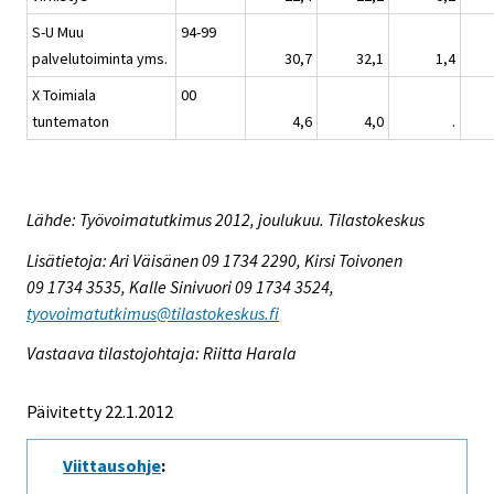
S-U Muu
94-99
palvelutoiminta yms.
30,7
32,1
1,4
X Toimiala
00
tuntematon
4,6
4,0
.
Lähde: Työvoimatutkimus 2012, joulukuu. Tilastokeskus
Lisätietoja: Ari Väisänen 09 1734 2290, Kirsi Toivonen
09 1734 3535, Kalle Sinivuori 09 1734 3524,
tyovoimatutkimus@tilastokeskus.fi
Vastaava tilastojohtaja: Riitta Harala
Päivitetty 22.1.2012
Viittausohje
: