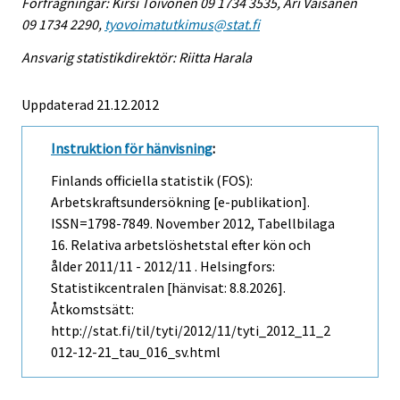
Förfrågningar: Kirsi Toivonen 09 1734 3535, Ari Väisänen
09 1734 2290,
tyovoimatutkimus@stat.fi
Ansvarig statistikdirektör: Riitta Harala
Uppdaterad 21.12.2012
Instruktion för hänvisning
:
Finlands officiella statistik (FOS):
Arbetskraftsundersökning [e-publikation].
ISSN=1798-7849.
November
2012, Tabellbilaga
16. Relativa arbetslöshetstal efter kön och
ålder 2011/11 - 2012/11 . Helsingfors:
Statistikcentralen [hänvisat: 8.8.2026].
Åtkomstsätt:
http://stat.fi/til/tyti/2012/11/tyti_2012_11_2
012-12-21_tau_016_sv.html