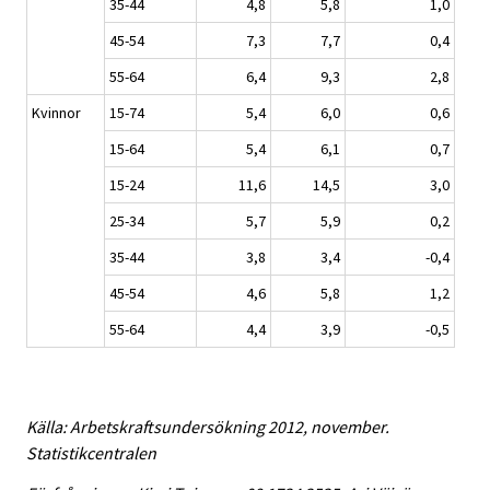
35-44
4,8
5,8
1,0
45-54
7,3
7,7
0,4
55-64
6,4
9,3
2,8
Kvinnor
15-74
5,4
6,0
0,6
15-64
5,4
6,1
0,7
15-24
11,6
14,5
3,0
25-34
5,7
5,9
0,2
35-44
3,8
3,4
-0,4
45-54
4,6
5,8
1,2
55-64
4,4
3,9
-0,5
Källa: Arbetskraftsundersökning 2012, november.
Statistikcentralen