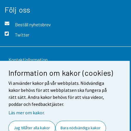
Följ oss
Beställ nyhetsbrev
Twitter
Kontaktinformation
Information om kakor (cookies)
Respons
Vi använder kakor på vår webbplats. Nödvändiga
Användarvillkor
kakor behövs för att webbplatsen ska fungera på
Dataskydd
rätt sätt. Andra kakor behövs för att visa videor,
poddar och feedbacktjäster.
Tillgänglighet
Läs mer om kakor.
Information om webbplatsen
Jag tillåter alla kakor
Bara nödvändiga kakor
Cookie-inställningar