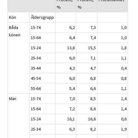
%
%
Kön
Åldersgrupp
Båda
15-74
6,2
7,3
1,0
könen
15-64
6,4
7,4
1,0
15-24
13,8
15,5
1,8
25-34
6,0
7,1
1,1
35-44
4,3
4,7
0,4
45-54
6,0
6,8
0,8
55-64
5,4
6,6
1,1
Män
15-74
7,0
8,5
1,4
15-64
7,2
8,6
1,4
15-24
16,1
16,6
0,6
25-34
6,3
8,2
1,9