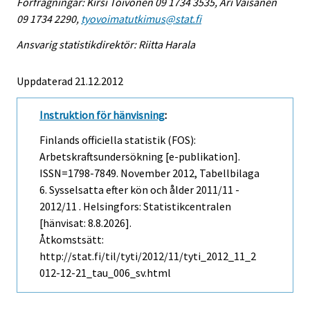
Förfrågningar: Kirsi Toivonen 09 1734 3535, Ari Väisänen
09 1734 2290,
tyovoimatutkimus@stat.fi
Ansvarig statistikdirektör: Riitta Harala
Uppdaterad 21.12.2012
Instruktion för hänvisning
:
Finlands officiella statistik (FOS):
Arbetskraftsundersökning [e-publikation].
ISSN=1798-7849.
November
2012, Tabellbilaga
6. Sysselsatta efter kön och ålder 2011/11 -
2012/11 . Helsingfors: Statistikcentralen
[hänvisat: 8.8.2026].
Åtkomstsätt:
http://stat.fi/til/tyti/2012/11/tyti_2012_11_2
012-12-21_tau_006_sv.html