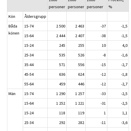
personer
personer
personer
%
Kön
Åldersgrupp
Båda
15-74
2 500
2 463
-37
-1,5
könen
15-64
2 444
2 407
-38
-1,5
15-24
245
255
10
4,0
25-34
535
526
-8
-1,6
35-44
571
556
-15
-2,7
45-54
636
624
-12
-1,8
55-64
459
446
-12
-2,7
Män
15-74
1 290
1 257
-33
-2,5
15-64
1 252
1 221
-31
-2,5
15-24
118
119
1
1,1
25-34
292
282
-11
-3,6