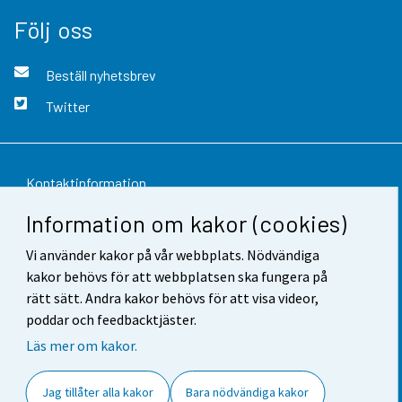
Följ oss
Beställ nyhetsbrev
Twitter
Kontaktinformation
Information om kakor (cookies)
Respons
Vi använder kakor på vår webbplats. Nödvändiga
Användarvillkor
kakor behövs för att webbplatsen ska fungera på
Dataskydd
rätt sätt. Andra kakor behövs för att visa videor,
poddar och feedbacktjäster.
Tillgänglighet
Läs mer om kakor.
Information om webbplatsen
Jag tillåter alla kakor
Bara nödvändiga kakor
Cookie-inställningar