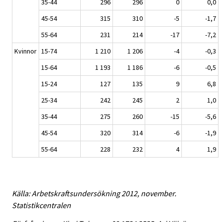
35-44
296
296
0
0,0
45-54
315
310
-5
-1,7
55-64
231
214
-17
-7,2
Kvinnor
15-74
1 210
1 206
-4
-0,3
15-64
1 193
1 186
-6
-0,5
15-24
127
135
9
6,8
25-34
242
245
2
1,0
35-44
275
260
-15
-5,6
45-54
320
314
-6
-1,9
55-64
228
232
4
1,9
Källa: Arbetskraftsundersökning 2012, november.
Statistikcentralen