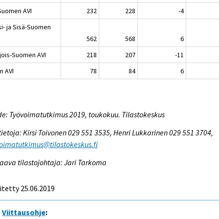
-Suomen AVI
232
228
-4
si- ja Sisä-Suomen
562
568
6
jois-Suomen AVI
218
207
-11
n AVI
78
84
6
e: Työvoimatutkimus 2019, toukokuu. Tilastokeskus
tietoja: Kirsi Toivonen 029 551 3535, Henri Lukkarinen 029 551 3704,
oimatutkimus@tilastokeskus.fi
aava tilastojohtaja: Jari Tarkoma
itetty 25.06.2019
Viittausohje
: