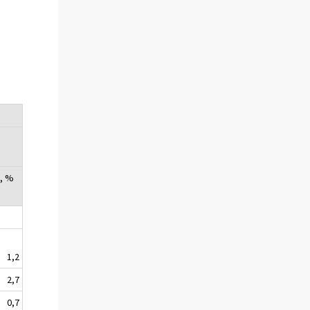
a, %
1,2
2,7
0,7