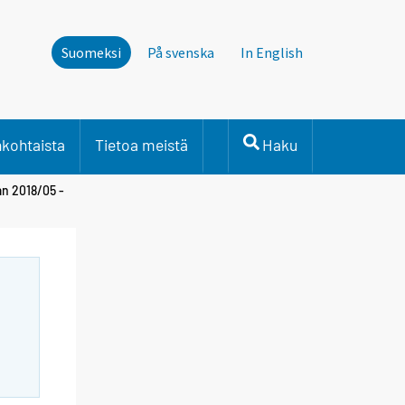
Suomeksi
På svenska
In English
nkohtaista
Tietoa meistä
Haku
an 2018/05 -