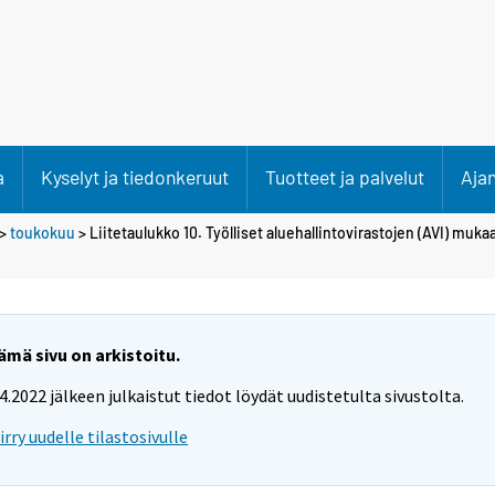
a
Kyselyt ja tiedonkeruut
Tuotteet ja palvelut
Aja
>
toukokuu
> Liitetaulukko 10. Työlliset aluehallintovirastojen (AVI) muka
ämä sivu on arkistoitu.
.4.2022 jälkeen julkaistut tiedot löydät uudistetulta sivustolta.
iirry uudelle tilastosivulle