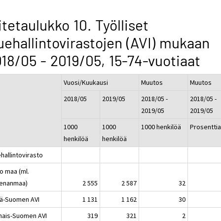
itetaulukko 10. Työlliset
uehallintovirastojen (AVI) mukaan
18/05 - 2019/05, 15-74-vuotiaat
Vuosi/Kuukausi
Muutos
Muutos
2018/05
2019/05
2018/05 -
2018/05 -
2019/05
2019/05
1000
1000
1000 henkilöä
Prosentti
henkilöä
henkilöä
hallintovirasto
o maa (ml.
enanmaa)
2 555
2 587
32
lä-Suomen AVI
1 131
1 162
30
nais-Suomen AVI
319
321
2