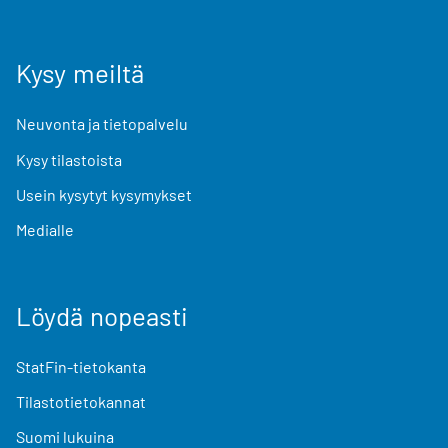
Kysy meiltä
Neuvonta ja tietopalvelu
Kysy tilastoista
Usein kysytyt kysymykset
Medialle
Löydä nopeasti
StatFin-tietokanta
Tilastotietokannat
Suomi lukuina