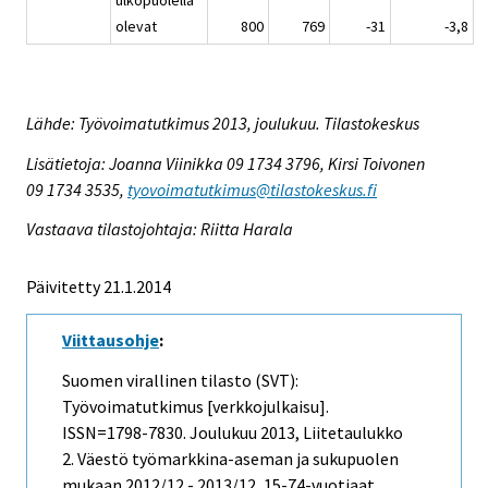
olevat
800
769
-31
-3,8
Lähde: Työvoimatutkimus 2013, joulukuu. Tilastokeskus
Lisätietoja: Joanna Viinikka 09 1734 3796, Kirsi Toivonen
09 1734 3535,
tyovoimatutkimus@tilastokeskus.fi
Vastaava tilastojohtaja: Riitta Harala
Päivitetty 21.1.2014
Viittausohje
:
Suomen virallinen tilasto (SVT):
Työvoimatutkimus [verkkojulkaisu].
ISSN=1798-7830.
Joulukuu
2013, Liitetaulukko
2. Väestö työmarkkina-aseman ja sukupuolen
mukaan 2012/12 - 2013/12, 15-74-vuotiaat .