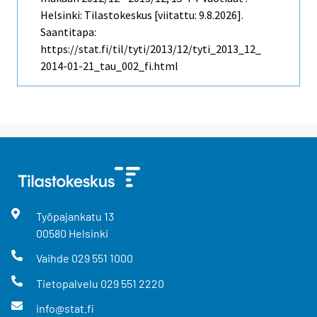
Helsinki: Tilastokeskus [viitattu: 9.8.2026].
Saantitapa:
https://stat.fi/til/tyti/2013/12/tyti_2013_12_
2014-01-21_tau_002_fi.html
Työpajankatu
13
00580
Helsinki
Vaihde
029 551 1000
Tietopalvelu
029 551 2220
info@stat.fi