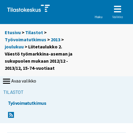
Valikko
Haku
Etusivu
>
Tilastot
>
Työvoimatutkimus
>
2013
>
joulukuu
> Liitetaulukko 2.
Väestö työmarkkina-aseman ja
sukupuolen mukaan 2012/12 -
2013/12, 15-74-vuotiaat
Avaa valikko
TILASTOT
Työvoimatutkimus