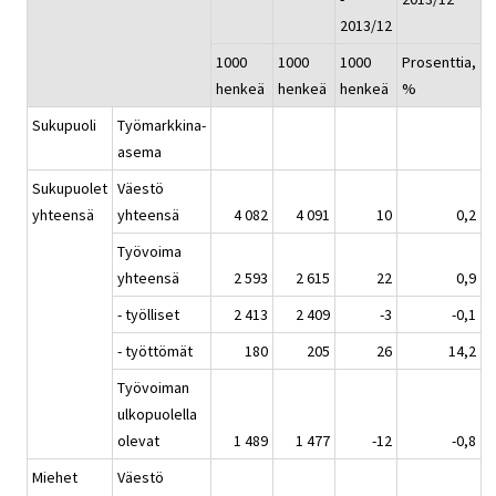
2013/12
1000
1000
1000
Prosenttia,
henkeä
henkeä
henkeä
%
Sukupuoli
Työmarkkina-
asema
Sukupuolet
Väestö
yhteensä
yhteensä
4 082
4 091
10
0,2
Työvoima
yhteensä
2 593
2 615
22
0,9
- työlliset
2 413
2 409
-3
-0,1
- työttömät
180
205
26
14,2
Työvoiman
ulkopuolella
olevat
1 489
1 477
-12
-0,8
Miehet
Väestö