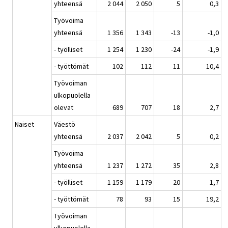
yhteensä
2 044
2 050
5
0,3
Työvoima
yhteensä
1 356
1 343
-13
-1,0
- työlliset
1 254
1 230
-24
-1,9
- työttömät
102
112
11
10,4
Työvoiman
ulkopuolella
olevat
689
707
18
2,7
Naiset
Väestö
yhteensä
2 037
2 042
5
0,2
Työvoima
yhteensä
1 237
1 272
35
2,8
- työlliset
1 159
1 179
20
1,7
- työttömät
78
93
15
19,2
Työvoiman
ulkopuolella