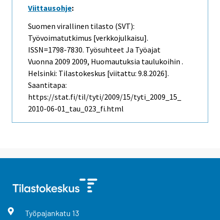
Viittausohje
:
Suomen virallinen tilasto (SVT):
Työvoimatutkimus [verkkojulkaisu].
ISSN=1798-7830.
Työsuhteet Ja Työajat
Vuonna 2009
2009, Huomautuksia taulukoihin .
Helsinki: Tilastokeskus [viitattu: 9.8.2026].
Saantitapa:
https://stat.fi/til/tyti/2009/15/tyti_2009_15_
2010-06-01_tau_023_fi.html
Työpajankatu
13