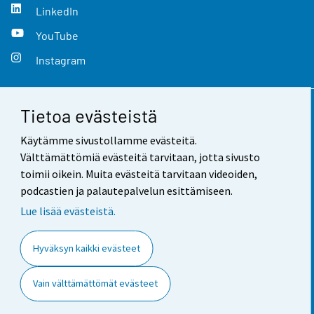
LinkedIn
YouTube
Instagram
Tietoa evästeistä
Yhteystiedot
Käytämme sivustollamme evästeitä.
Palaute
Välttämättömiä evästeitä tarvitaan, jotta sivusto
toimii oikein. Muita evästeitä tarvitaan videoiden,
Käyttöehdot
podcastien ja palautepalvelun esittämiseen.
Tietosuoja
Lue lisää evästeistä.
Saavutettavuus
Hyväksyn kaikki evästeet
Tietoa sivustosta
Vain välttämättömät evästeet
Evästeasetukset