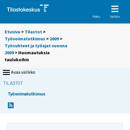
Valikko
Haku
Etusivu
>
Tilastot
>
Työvoimatutkimus
>
2009
>
Työsuhteet ja työajat vuonna
2009
> Huomautuksia
taulukoihin
Avaa valikko
TILASTOT
Työvoimatutkimus