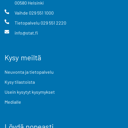
00580
Helsinki
Vaihde
029 551 1000
Tietopalvelu
029 551 2220
info@stat.fi
Kysy meiltä
Neuvonta ja tietopalvelu
Kysy tilastoista
Usein kysytyt kysymykset
Medialle
Löydä nopeasti