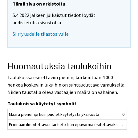
Tämä sivu on arkistoitu.
5.4.2022 jälkeen julkaistut tiedot löydät
uudistetulta sivustolta.
Siirry uudelle tilastosivulle
Huomautuksia taulukoihin
Taulukoissa esitettäviin pieniin, korkeintaan 4 000
henkeä koskeviin lukuihin on suhtauduttava varauksella.
Niiden taustalla oleva vastaajien määrä on vähäinen.
Taulukoissa käytetyt symbolit
Määrä pienempi kuin puolet käytetystä yksiköstä
0
Ei mitään ilmoitettavaa tai tieto liian epävarma esitettäväksi
.