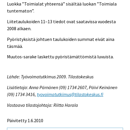
Luokka ”Toimialat yhteensä” sisältää luokan ”Toimiala
tuntematon”.
Liitetaulukoiden 11–13 tiedot ovat saatavissa vuodesta
2008 alkaen.
Pyöristyksistä johtuen taulukoiden summat eivät aina
täsmää.
Muutos-sarake laskettu pyöristämättömistä luvuista.
Lähde: Työvoimatutkimus 2009. Tilastokeskus
Lisätietoja: Anna Pärnänen (09) 1734 2607, Päivi Keinänen
(09) 1734 3416,
tyovoimatutkimus@tilastokeskus.fi
Vastaava tilastojohtaja: Riitta Harala
Päivitetty 1.6.2010