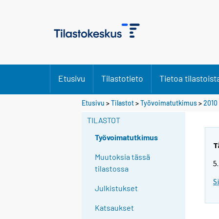
Etusivu
Tilastotieto
Tietoa tilastoist
Y
Etusivu
>
Tilastot
>
Työvoimatutkimus
>
2010
o
TILASTOT
u
a
Työvoimatutkimus
r
T
e
Muutoksia tässä
5
m
tilastossa
o
S
Julkistukset
v
i
Katsaukset
n