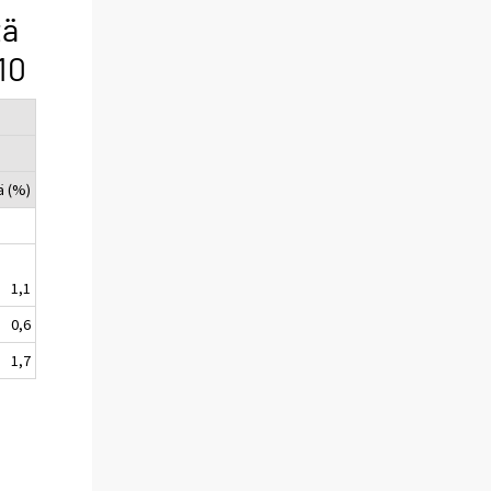
tä
10
ä (%)
1,1
0,6
1,7