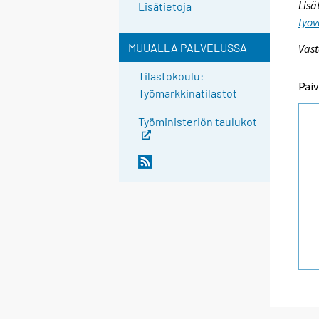
Lisä
Lisätietoja
tyov
MUUALLA PALVELUSSA
Vast
Tilastokoulu:
Päiv
Työmarkkinatilastot
Työministeriön taulukot