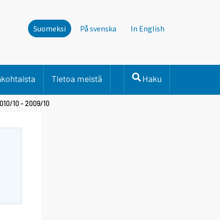
Suomeksi
På svenska
In English
nkohtaista
Tietoa meistä
Haku
2010/10 - 2009/10