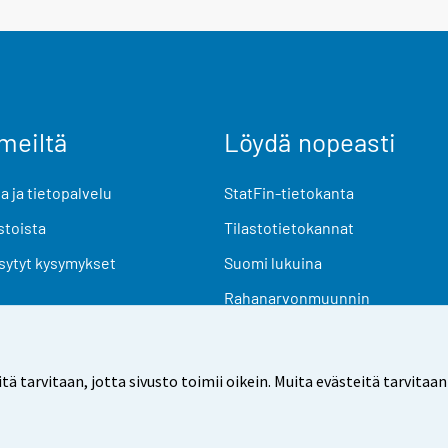
meiltä
Löydä nopeasti
 ja tietopalvelu
StatFin-tietokanta
stoista
Tilastotietokannat
sytyt kysymykset
Suomi lukuina
Rahanarvonmuunnin
Tulevat julkaisut
Tutkimusaineistot
arvitaan, jotta sivusto toimii oikein. Muita evästeitä tarvitaan