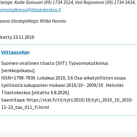
tietoja: Kalle Sinivuori (09) 1734 3524, Veli Rajaniemi (09) 1734 3434,
oimatutkimus@tilastokeskus.fi
aava tilastojohtaja: Riitta Harala
itetty 23.11.2010
Viittausohje
:
Suomen virallinen tilasto (SVT): Työvoimatutkimus
[verkkojulkaisu].
ISSN=1798-7830.
Lokakuu
2010, 3.6 Osa-aikatyöllisten osuus
työllisistä sukupuolen mukaan 2010/10 - 2009/10 . Helsinki:
Tilastokeskus [viitattu: 6.8.2026].
Saantitapa: https://stat.fi/til/tyti/2010/10/tyti_2010_10_2010-
11-23_tau_011_fi.html