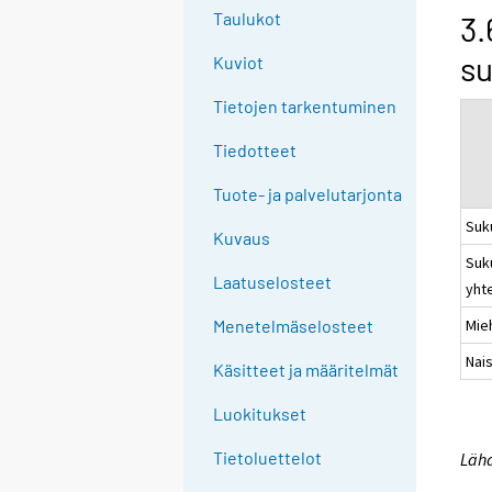
g
Taulukot
3.
t
su
Kuviot
o
a
Tietojen tarkentuminen
n
o
Tiedotteet
t
Tuote- ja palvelutarjonta
h
Suk
e
Kuvaus
r
Suk
s
Laatuselosteet
yht
e
Mie
Menetelmäselosteet
r
v
Nai
Käsitteet ja määritelmät
i
c
Luokitukset
e
Tietoluettelot
Lähd
.