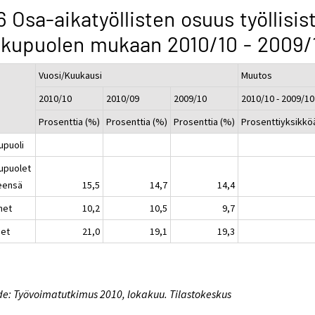
6 Osa-aikatyöllisten osuus työllisis
kupuolen mukaan 2010/10 - 2009/
Vuosi/Kuukausi
Muutos
2010/10
2010/09
2009/10
2010/10 - 2009/10
Prosenttia (%)
Prosenttia (%)
Prosenttia (%)
Prosenttiyksikkö
upuoli
upuolet
eensä
15,5
14,7
14,4
het
10,2
10,5
9,7
set
21,0
19,1
19,3
e: Työvoimatutkimus 2010, lokakuu. Tilastokeskus