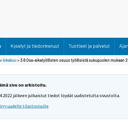
a
Kyselyt ja tiedonkeruut
Tuotteet ja palvelut
Aja
>
lokakuu
> 3.6 Osa-aikatyöllisten osuus työllisistä sukupuolen mukaan 
ämä sivu on arkistoitu.
.4.2022 jälkeen julkaistut tiedot löydät uudistetulta sivustolta.
iirry uudelle tilastosivulle