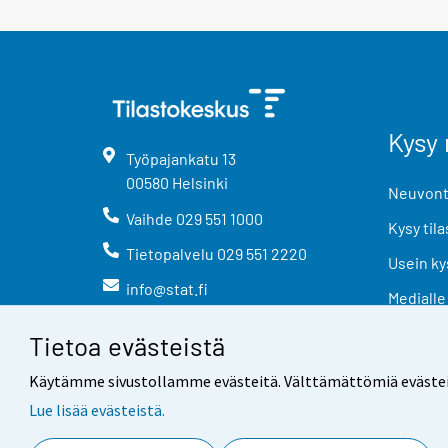
Kysy 
Työpajankatu
13
00580
Helsinki
Neuvonta
Vaihde
029 551 1000
Kysy tila
Tietopalvelu
029 551 2220
Usein ky
info@stat.fi
Medialle
Tietoa evästeistä
Käytämme sivustollamme evästeitä. Välttämättömiä evästeitä t
Lue lisää evästeistä.