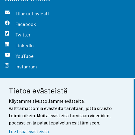
Tilaa uutisviesti
Facebook
Twitter
LinkedIn
YouTube
Instagram
Tietoa evästeistä
Yhteystiedot
Käytämme sivustollamme evästeitä.
Palaute
Välttämättömiä evästeitä tarvitaan, jotta sivusto
toimii oikein. Muita evästeitä tarvitaan videoiden,
Käyttöehdot
podcastien ja palautepalvelun esittämiseen.
Tietosuoja
Lue lisää evästeistä.