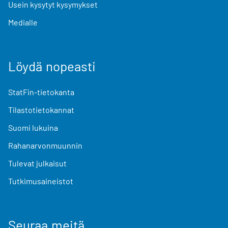
Usein kysytyt kysymykset
Medialle
Löydä nopeasti
StatFin-tietokanta
Tilastotietokannat
Suomi lukuina
Rahanarvonmuunnin
Tulevat julkaisut
Tutkimusaineistot
Seuraa meitä