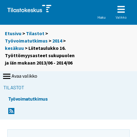
Valikko
Haku
Etusivu
>
Tilastot
>
Työvoimatutkimus
>
2014
>
kesäkuu
> Liitetaulukko 16.
Työttömyysasteet sukupuolen
ja iän mukaan 2013/06 - 2014/06
Avaa valikko
TILASTOT
Työvoimatutkimus