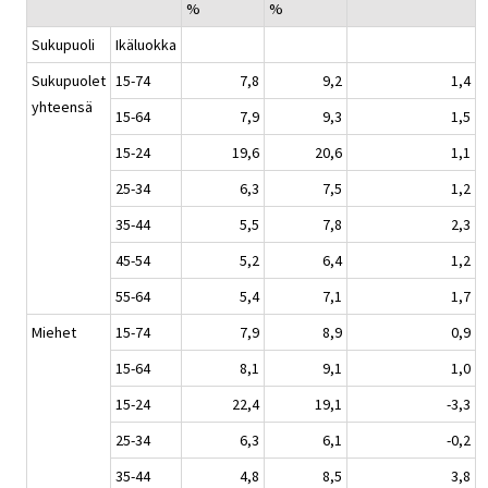
%
%
Sukupuoli
Ikäluokka
Sukupuolet
15-74
7,8
9,2
1,4
yhteensä
15-64
7,9
9,3
1,5
15-24
19,6
20,6
1,1
25-34
6,3
7,5
1,2
35-44
5,5
7,8
2,3
45-54
5,2
6,4
1,2
55-64
5,4
7,1
1,7
Miehet
15-74
7,9
8,9
0,9
15-64
8,1
9,1
1,0
15-24
22,4
19,1
-3,3
25-34
6,3
6,1
-0,2
35-44
4,8
8,5
3,8