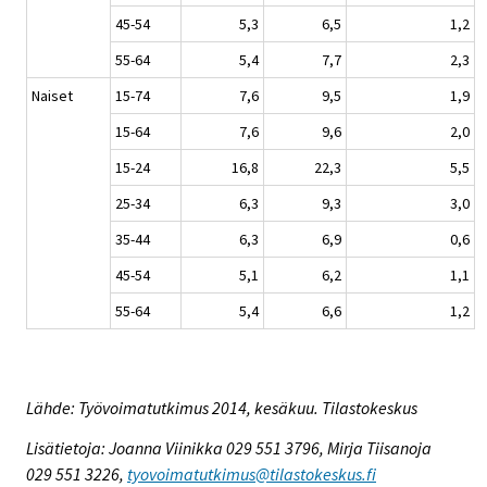
45-54
5,3
6,5
1,2
55-64
5,4
7,7
2,3
Naiset
15-74
7,6
9,5
1,9
15-64
7,6
9,6
2,0
15-24
16,8
22,3
5,5
25-34
6,3
9,3
3,0
35-44
6,3
6,9
0,6
45-54
5,1
6,2
1,1
55-64
5,4
6,6
1,2
Lähde: Työvoimatutkimus 2014, kesäkuu. Tilastokeskus
Lisätietoja: Joanna Viinikka 029 551 3796, Mirja Tiisanoja
029 551 3226,
tyovoimatutkimus@tilastokeskus.fi