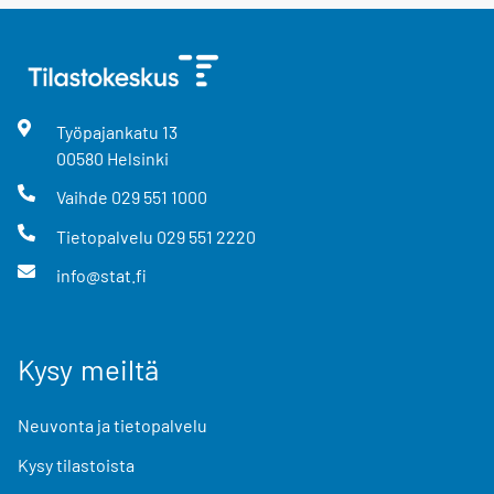
Työpajankatu
13
00580
Helsinki
Vaihde
029 551 1000
Tietopalvelu
029 551 2220
info@stat.fi
Kysy meiltä
Neuvonta ja tietopalvelu
Kysy tilastoista