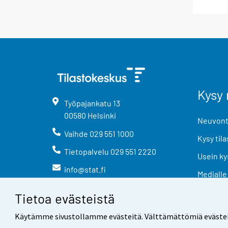
Kysy 
Työpajankatu
13
00580
Helsinki
Neuvonta
Vaihde
029 551 1000
Kysy tila
Tietopalvelu
029 551 2220
Usein ky
info@stat.fi
Medialle
Tietoa evästeistä
Käytämme sivustollamme evästeitä. Välttämättömiä evästeitä t