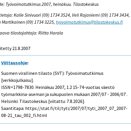
e: Työvoimatutkimus 2007, heinäkuu. Tilastokeskus
tietoja: Kalle Sinivuori (09) 1734 3524, Veli Rajaniemi (09) 1734 3434,
 Martikainen (09) 1734 3225,
tyovoimatutkimus@tilastokeskus.fi
aava tilastojohtaja: Riitta Harala
itetty 21.8.2007
Viittausohje
:
Suomen virallinen tilasto (SVT): Työvoimatutkimus
[verkkojulkaisu].
ISSN=1798-7830.
Heinäkuu
2007, 1.2 15-74-vuotias väestö
työmarkkina-aseman ja sukupuolen mukaan 2007/07 - 2006/07 .
Helsinki: Tilastokeskus [viitattu: 7.8.2026].
Saantitapa: https://stat.fi/til/tyti/2007/07/tyti_2007_07_2007-
08-21_tau_002_fi.html