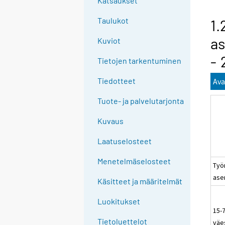
Katsaukset
n
g
Taulukot
1.
t
a
Kuviot
o
a
- 
Tietojen tarkentuminen
n
o
Tiedotteet
Ava
t
Tuote- ja palvelutarjonta
h
e
Kuvaus
r
s
Laatuselosteet
e
Menetelmäselosteet
r
Työ
v
as
Käsitteet ja määritelmät
i
c
Luokitukset
15-
e
Tietoluettelot
väe
.