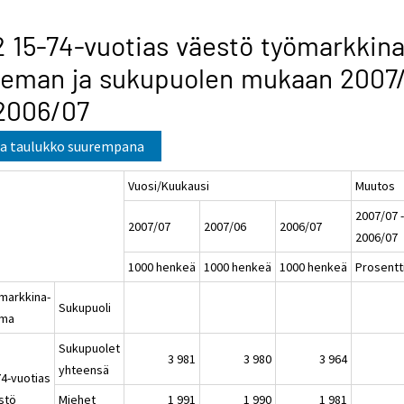
2 15-74-vuotias väestö työmarkkina
seman ja sukupuolen mukaan 2007
2006/07
a taulukko suurempana
Vuosi/Kuukausi
Muutos
2007/07 
2007/07
2007/06
2006/07
2006/07
1000 henkeä
1000 henkeä
1000 henkeä
Prosentt
markkina-
Sukupuoli
ema
Sukupuolet
3 981
3 980
3 964
yhteensä
74-vuotias
stö
Miehet
1 991
1 990
1 981