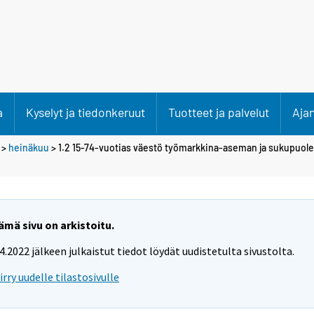
a
Kyselyt ja tiedonkeruut
Tuotteet ja palvelut
Aja
>
heinäkuu
> 1.2 15-74-vuotias väestö työmarkkina-aseman ja sukupuo
ämä sivu on arkistoitu.
.4.2022 jälkeen julkaistut tiedot löydät uudistetulta sivustolta.
iirry uudelle tilastosivulle