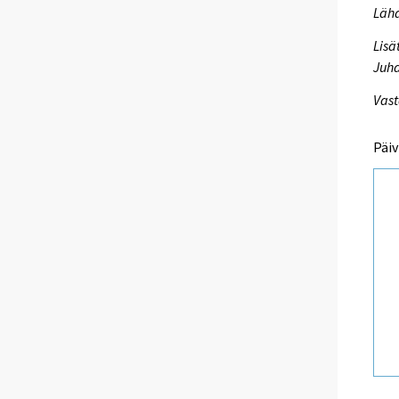
Lähd
Lisä
Juha
Vast
Päiv