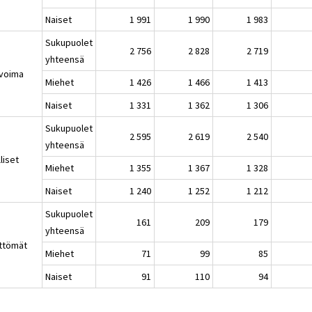
Naiset
1 991
1 990
1 983
Sukupuolet
2 756
2 828
2 719
yhteensä
voima
Miehet
1 426
1 466
1 413
Naiset
1 331
1 362
1 306
Sukupuolet
2 595
2 619
2 540
yhteensä
liset
Miehet
1 355
1 367
1 328
Naiset
1 240
1 252
1 212
Sukupuolet
161
209
179
yhteensä
ttömät
Miehet
71
99
85
Naiset
91
110
94