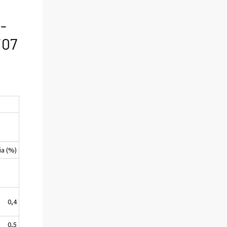
-
/07
-
ia (%)
0,4
0,5