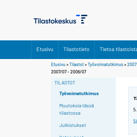
Etusivu
Tilastotieto
Tietoa tilastoist
Etusivu
>
Tilastot
>
Työvoimatutkimus
>
2007
Y
2007/07 - 2006/07
o
TILASTOT
u
a
Työvoimatutkimus
r
T
e
Muutoksia tässä
5
m
tilastossa
o
S
Julkistukset
v
i