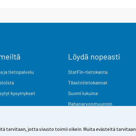
meiltä
Löydä nopeasti
 ja tietopalvelu
StatFin-tietokanta
stoista
Tilastotietokannat
sytyt kysymykset
Suomi lukuina
Rahanarvonmuunnin
Tulevat julkaisut
Tutkimusaineistot
arvitaan, jotta sivusto toimii oikein. Muita evästeitä tarvitaan