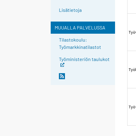
Lisätietoja
MUUALLA PALVELUSSA
Työ
Tilastokoulu:
Työmarkkinatilastot
Työministeriön taulukot
Työl
Työ