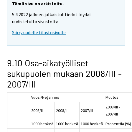
Tämä sivu on arkistoitu.
5.4.2022 jälkeen julkaistut tiedot löydät
uudistetulta sivustolta.
Siirry uudelle tilastosivulle
9.10 Osa-aikatyölliset
sukupuolen mukaan 2008/III -
2007/III
Vuosi/Neljännes
Muutos
2008/III -
2008/III
2008/II
2007/III
2007/III
1000 henkeä
1000 henkeä
1000 henkeä
Prosenttia (%)