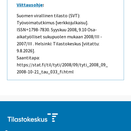
Viittausohje
:
Suomen virallinen tilasto (SVT):
Työvoimatutkimus [verkkojulkaisu].
ISSN=1798-7830.
Syyskuu
2008, 9.10 Osa-
aikatyölliset sukupuolen mukaan 2008/III -
2007/III . Helsinki: Tilastokeskus [viitattu:
9.8.2026].
Saantitapa:
https://stat.fi/til/tyti/2008/09/tyti_2008_09_
2008-10-21_tau_033_fi.html