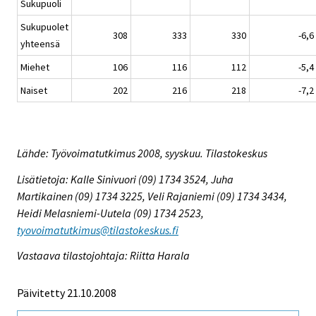
Sukupuoli
Sukupuolet
308
333
330
-6,6
yhteensä
Miehet
106
116
112
-5,4
Naiset
202
216
218
-7,2
Lähde: Työvoimatutkimus 2008, syyskuu. Tilastokeskus
Lisätietoja: Kalle Sinivuori (09) 1734 3524, Juha
Martikainen (09) 1734 3225, Veli Rajaniemi (09) 1734 3434,
Heidi Melasniemi-Uutela (09) 1734 2523,
tyovoimatutkimus@tilastokeskus.fi
Vastaava tilastojohtaja: Riitta Harala
Päivitetty 21.10.2008