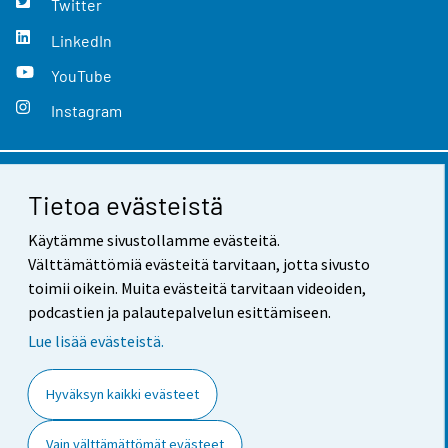
Twitter
LinkedIn
YouTube
Instagram
Yhteystiedot
Tietoa evästeistä
Palaute
Käytämme sivustollamme evästeitä.
Välttämättömiä evästeitä tarvitaan, jotta sivusto
Käyttöehdot
toimii oikein. Muita evästeitä tarvitaan videoiden,
podcastien ja palautepalvelun esittämiseen.
Tietosuoja
Lue lisää evästeistä.
Saavutettavuus
Hyväksyn kaikki evästeet
Tietoa sivustosta
Evästeasetukset
Vain välttämättömät evästeet