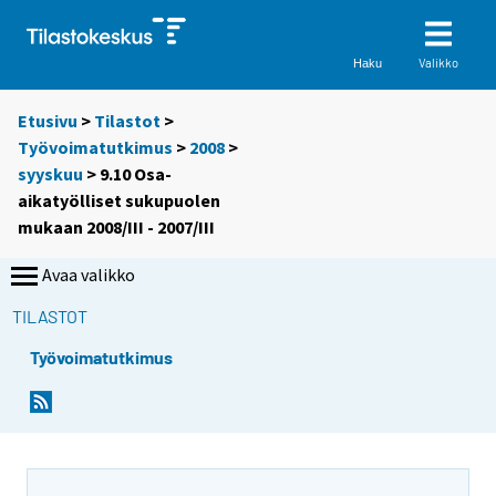
Valikko
Haku
Etusivu
>
Tilastot
>
Työvoimatutkimus
>
2008
>
syyskuu
> 9.10 Osa-
aikatyölliset sukupuolen
mukaan 2008/III - 2007/III
Avaa valikko
TILASTOT
Työvoimatutkimus