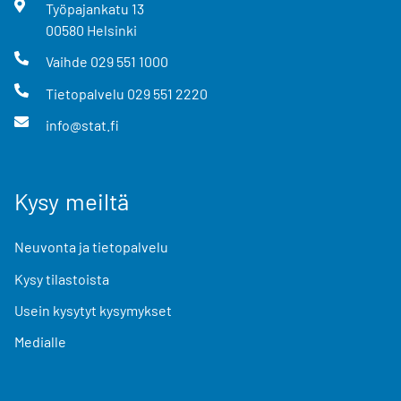
Työpajankatu
13
00580
Helsinki
Vaihde
029 551 1000
Tietopalvelu
029 551 2220
info@stat.fi
Kysy meiltä
Neuvonta ja tietopalvelu
Kysy tilastoista
Usein kysytyt kysymykset
Medialle