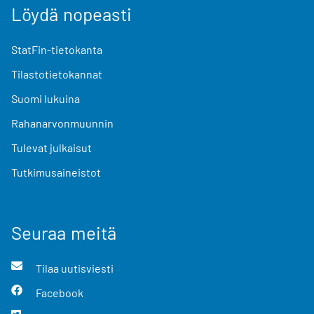
Löydä nopeasti
StatFin-tietokanta
Tilastotietokannat
Suomi lukuina
Rahanarvonmuunnin
Tulevat julkaisut
Tutkimusaineistot
Seuraa meitä
Tilaa uutisviesti
Facebook