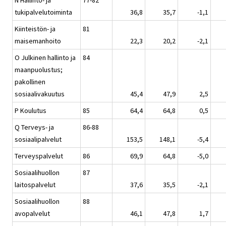
tukipalvelutoiminta
36,8
35,7
-1,1
Kiinteistön- ja
81
maisemanhoito
22,3
20,2
-2,1
O Julkinen hallinto ja
84
maanpuolustus;
pakollinen
sosiaalivakuutus
45,4
47,9
2,5
P Koulutus
85
64,4
64,8
0,5
Q Terveys- ja
86-88
sosiaalipalvelut
153,5
148,1
-5,4
Terveyspalvelut
86
69,9
64,8
-5,0
Sosiaalihuollon
87
laitospalvelut
37,6
35,5
-2,1
Sosiaalihuollon
88
avopalvelut
46,1
47,8
1,7