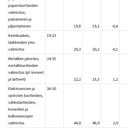
paperituotteiden
valmistus;
painaminen ja
jäljentäminen
19,8
19,3
-0,6
Kemikaalien,
19-23
lääkkeiden yms.
valmistus
20,3
20,2
-0,1
Metallien jalostus;
24-25
metallituotteiden
valmistus (pl. koneet
ja laitteet)
22,2
23,3
1,2
Elektronisten ja
26-30
optisten tuotteiden,
sähkölaitteiden,
koneiden ja
kulkuneuvojen
valmistus
44,0
46,9
2,9