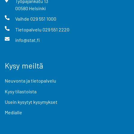
Työpajankatu
13
00580
Helsinki
Vaihde
029 551 1000
Tietopalvelu
029 551 2220
info@stat.fi
Kysy meiltä
Neuvonta ja tietopalvelu
Kysy tilastoista
Usein kysytyt kysymykset
Medialle