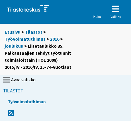
Valikko
Haku
Etusivu
>
Tilastot
>
Työvoimatutkimus
>
2016
>
joulukuu
> Liitetaulukko 35.
Palkansaajien tehdyt työtunnit
toimialoittain (TOL 2008)
2015/IV - 2016/IV, 15-74-vuotiaat
Avaa valikko
TILASTOT
Työvoimatutkimus