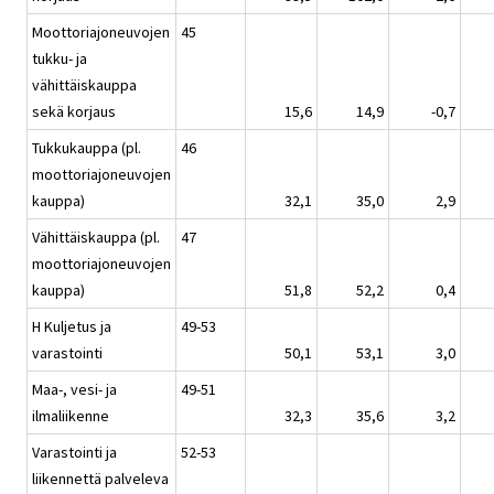
Moottoriajoneuvojen
45
tukku- ja
vähittäiskauppa
sekä korjaus
15,6
14,9
-0,7
Tukkukauppa (pl.
46
moottoriajoneuvojen
kauppa)
32,1
35,0
2,9
Vähittäiskauppa (pl.
47
moottoriajoneuvojen
kauppa)
51,8
52,2
0,4
H Kuljetus ja
49-53
varastointi
50,1
53,1
3,0
Maa-, vesi- ja
49-51
ilmaliikenne
32,3
35,6
3,2
Varastointi ja
52-53
liikennettä palveleva