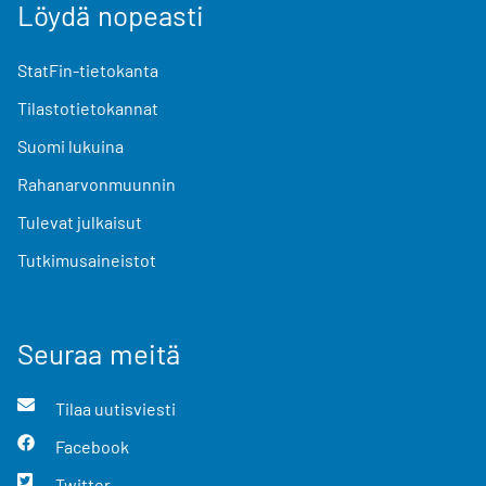
Löydä nopeasti
StatFin-tietokanta
Tilastotietokannat
Suomi lukuina
Rahanarvonmuunnin
Tulevat julkaisut
Tutkimusaineistot
Seuraa meitä
Tilaa uutisviesti
Facebook
Twitter