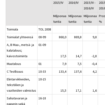
2015/IV
2016/IV
2015/IV -
2015
2016/IV
2016
Miljoonaa
Miljoonaa
Miljoonaa
Pros
tuntia
tuntia
tuntia
%
Toimiala
TOL 2008
Toimialat yhteensä
00-99
860,0
869,8
9,8
A, B Maa-, metsä- ja
01-09
kalatalous;
kaivostoiminta
17,5
14,7
-2,8
Maatalous
01
7,9
7,5
-0,4
C Teollisuus
10-33
133,4
137,6
4,2
Elintarvikkeiden,
10-15
tekstiilien ja
vaatteiden valmistus
15,5
17,1
1,6
Sahatavaran ja
16-18
paperin sekä