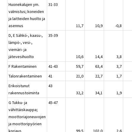
Huonekalujen ym.
31-33
valmistus; koneiden
ja laitteiden huolto ja
asennus
11,7
10,9
-0,8
D, E Sähkö-, kaasu-,
35-39
lämpö-, vesi-,
viemäri- ja
jätevesihuolto
10,6
14,4
3,8
F Rakentaminen
41-43
59,7
63,4
3,7
Talonrakentaminen
41
21,0
22,7
1,7
Erikoistunut
43
rakennustoiminta
32,2
34,1
1,9
G Tukku- ja
45-47
vähittäiskauppa;
moottoriajoneuvojen
ja moottoripyörien
korjaus
99,5
102,0
2,6