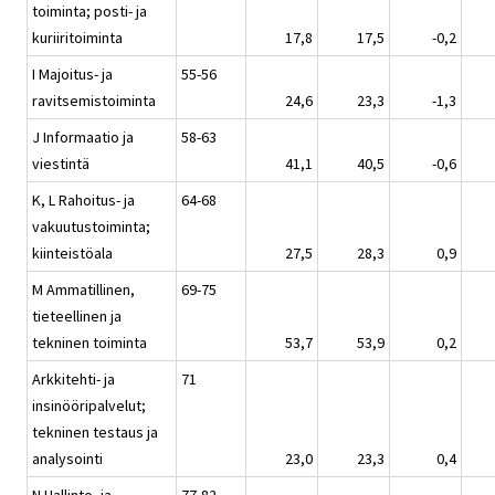
toiminta; posti- ja
kuriiritoiminta
17,8
17,5
-0,2
I Majoitus- ja
55-56
ravitsemistoiminta
24,6
23,3
-1,3
J Informaatio ja
58-63
viestintä
41,1
40,5
-0,6
K, L Rahoitus- ja
64-68
vakuutustoiminta;
kiinteistöala
27,5
28,3
0,9
M Ammatillinen,
69-75
tieteellinen ja
tekninen toiminta
53,7
53,9
0,2
Arkkitehti- ja
71
insinööripalvelut;
tekninen testaus ja
analysointi
23,0
23,3
0,4
N Hallinto- ja
77-82