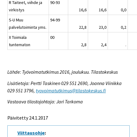
R Taiteet, viihde ja
90-93
virkistys
16,6
16,6
0,0
S-U Muu
94-99
palvelutoiminta yms.
22,8
23,0
0,2
X Toimiala
00
tuntematon
2,8
2,4
.
Lähde: Työvoimatutkimus 2016, joulukuu. Tilastokeskus
Lisätietoja: Pertti Taskinen 029 551 2690, Joanna Viinikka
029 551 3796,
tyovoimatutkimus@tilastokeskus.fi
Vastaava tilastojohtaja: Jari Tarkoma
Päivitetty 24.1.2017
Viittausohje
: